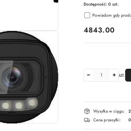
Dostępność:
0
szt.
Powiadom gdy produk
cena:
4843.00
Ilość
szt.
Dostępność
Wysyłka w ciągu:
2
i
Cena przesyłki:
dostawa