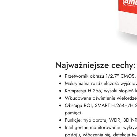
Najważniejsze cechy:
Przetwornik obrazu 1/2.7" CMOS, w
Maksymalna rozdzielczość wyjścio
Kompresja H.265, wysoki stopień ko
Wbudowane oświetlenie wielordzen
Obsługa ROI, SMART H.264+/H.265
pamięci.
Funkcje: tryb obrotu, WDR, 3D NR
Inteligentne monitorowanie: wykryw
postoju, włóczenia się, detekcja tw