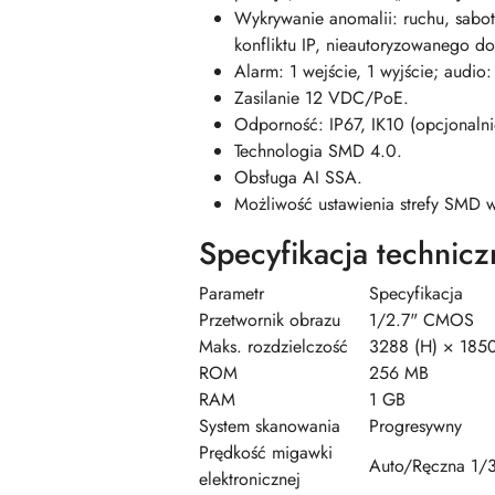
Wykrywanie anomalii: ruchu, sabot
konfliktu IP, nieautoryzowanego d
Alarm: 1 wejście, 1 wyjście; audi
Zasilanie 12 VDC/PoE.
Odporność: IP67, IK10 (opcjonaln
Technologia SMD 4.0.
Obsługa AI SSA.
Możliwość ustawienia strefy SMD w
Specyfikacja technicz
Parametr
Specyfikacja
Przetwornik obrazu
1/2.7" CMOS
Maks. rozdzielczość
3288 (H) × 1850
ROM
256 MB
RAM
1 GB
System skanowania
Progresywny
Prędkość migawki
Auto/Ręczna 1/3
elektronicznej