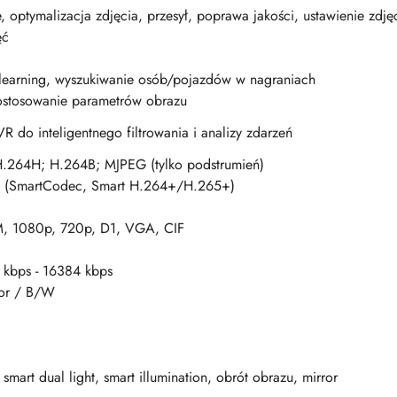
, optymalizacja zdjęcia, przesył, poprawa jakości, ustawienie zdjęci
ęć
learning, wyszukiwanie osób/pojazdów w nagraniach
stosowanie parametrów obrazu
 do inteligentnego filtrowania i analizy zdarzeń
.264H; H.264B; MJPEG (tylko podstrumień)
 (SmartCodec, Smart H.264+/H.265+)
, 1080p, 720p, D1, VGA, CIF
kbps - 16384 kbps
lor / B/W
smart dual light, smart illumination, obrót obrazu, mirror