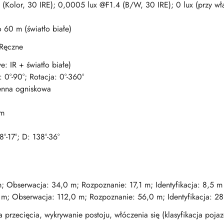
(Kolor, 30 IRE); 0,0005 lux @F1.4 (B/W, 30 IRE); 0 lux (przy wł
 60 m (światło białe)
 Ręczne
e: IR + światło białe)
t: 0°-90°; Rotacja: 0°-360°
enna ogniskowa
mm
8°-17°; D: 138°-36°
; Obserwacja: 34,0 m; Rozpoznanie: 17,1 m; Identyfikacja: 8,5 m
 m; Obserwacja: 112,0 m; Rozpoznanie: 56,0 m; Identyfikacja: 2
ia przecięcia, wykrywanie postoju, włóczenia się (klasyfikacja poja