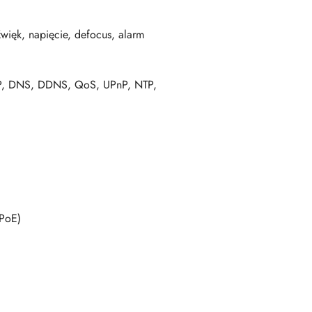
źwięk, napięcie, defocus, alarm
HCP, DNS, DDNS, QoS, UPnP, NTP,
PoE)