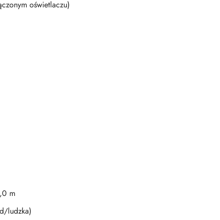
ączonym oświetlaczu)
8,0 m
zd/ludzka)