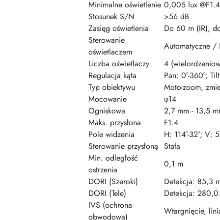
Minimalne oświetlenie
0,005 lux @F1.4 
Stosunek S/N
>56 dB
Zasięg oświetlenia
Do 60 m (IR), do
Sterowanie
Automatyczne /
oświetlaczem
Liczba oświetlaczy
4 (wielordzeniow
Regulacja kąta
Pan: 0°-360°; Til
Typ obiektywu
Moto-zoom, zmi
Mocowanie
φ14
Ogniskowa
2,7 mm - 13,5 
Maks. przysłona
F1.4
Pole widzenia
H: 114°-32°; V: 5
Sterowanie przysłoną
Stała
Min. odległość
0,1 m
ostrzenia
DORI (Szeroki)
Detekcja: 85,3 m
DORI (Tele)
Detekcja: 280,0
IVS (ochrona
Wtargnięcie, lin
obwodowa)