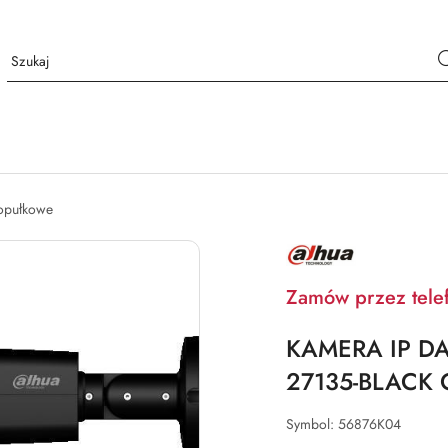
opułkowe
NAZWA
PRODUCENTA:
DAHUA
Zamów przez tele
KAMERA IP DA
27135-BLACK O
Symbol:
56876K04