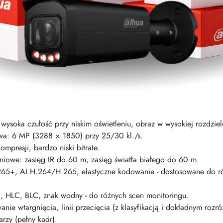
ysoka czułość przy niskim oświetleniu, obraz w wysokiej rozdziel
wa: 6 MP (3288 × 1850) przy 25/30 kl./s.
mpresji, bardzo niski bitrate.
iowe: zasięg IR do 60 m, zasięg światła białego do 60 m.
+, AI H.264/H.265, elastyczne kodowanie - dostosowane do ró
, HLC, BLC, znak wodny - do różnych scen monitoringu.
anie wtargnięcia, linii przecięcia (z klasyfikacją i dokładnym roz
arzy (pełny kadr).