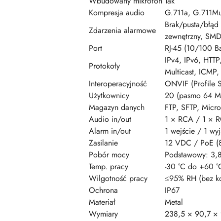
Wbudowany mikrofon
Tak
Kompresja audio
G.711a, G.711M
Brak/pusta/błąd 
Zdarzenia alarmowe
zewnętrzny, SM
Port
RJ-45 (10/100 Ba
IPv4, IPv6, HTT
Protokoły
Multicast, ICM
Interoperacyjność
ONVIF (Profile
Użytkownicy
20 (pasmo 64 M
Magazyn danych
FTP, SFTP, Micr
Audio in/out
1 × RCA / 1 × 
Alarm in/out
1 wejście / 1 wyj
Zasilanie
12 VDC / PoE (
Pobór mocy
Podstawowy: 3,8
Temp. pracy
-30 °C do +60 °
Wilgotność pracy
≤95% RH (bez ko
Ochrona
IP67
Materiał
Metal
Wymiary
238,5 × 90,7 ×