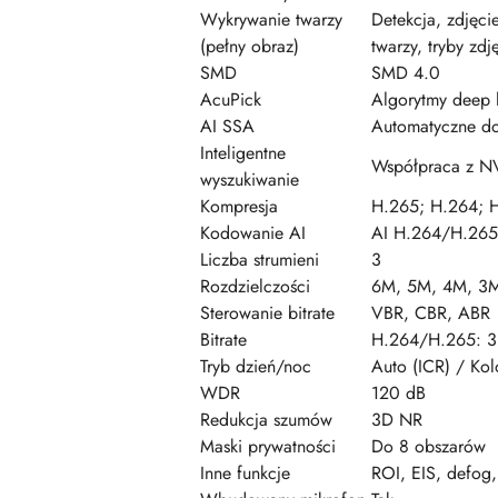
Wykrywanie twarzy
Detekcja, zdjęcie
(pełny obraz)
twarzy, tryby zdj
SMD
SMD 4.0
AcuPick
Algorytmy deep 
AI SSA
Automatyczne do
Inteligentne
Współpraca z NVR
wyszukiwanie
Kompresja
H.265; H.264; H
Kodowanie AI
AI H.264/H.265
Liczba strumieni
3
Rozdzielczości
6M, 5M, 4M, 3M
Sterowanie bitrate
VBR, CBR, ABR
Bitrate
H.264/H.265: 3 
Tryb dzień/noc
Auto (ICR) / Ko
WDR
120 dB
Redukcja szumów
3D NR
Maski prywatności
Do 8 obszarów
Inne funkcje
ROI, EIS, defog, 