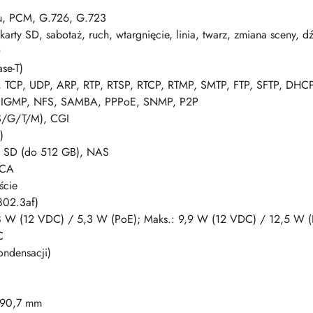
u, PCM, G.726, G.723
karty SD, sabotaż, ruch, wtargnięcie, linia, twarz, zmiana sceny, d
D
se-T)
P, TCP, UDP, ARP, RTP, RTSP, RTCP, RTMP, SMTP, FTP, SFTP, D
P, IGMP, NFS, SAMBA, PPPoE, SNMP, P2P
 S/G/T/M), CGI
)
o SD (do 512 GB), NAS
RCA
ście
802.3af)
 W (12 VDC) / 5,3 W (PoE); Maks.: 9,9 W (12 VDC) / 12,5 W (
C
ndensacji)
 90,7 mm