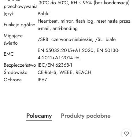
-30°C do 60°C, RH ≤ 95% (bez kondensacji)
przechowywania
Język
Polski
Heartbeat, mirror, flash log, reset hasła przez
Funkcje ogólne
e-mail, anti-banding
Migające
/SRB: czerwono-niebieskie, /SL: białe
światło
EN 55032:2015+A1:2020, EN 50130-
EMC
4:2011+A1:2014 itd.
Bezpieczeństwo
IEC/EN 62368-1
Środowisko
CE-RoHS, WEEE, REACH
Ochrona
IP67
Produkty
Produkty
Polecamy
Produkty podobne
Pomiń karuzelę produktów
o
o
statusie:
statusie: