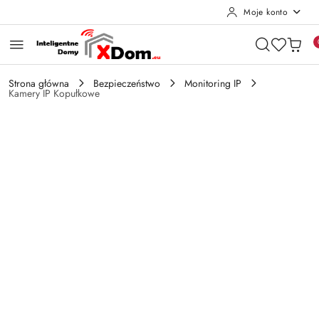
Moje konto
Przejdź do treści głównej
Przejdź do wyszukiwarki
Przejdź do moje konto
Przejdź do menu głównego
Przejdź do opisu produktu
Przejdź do stopki
Strona główna
Bezpieczeństwo
Monitoring IP
Kamery IP Kopułkowe