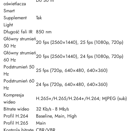
Do 30 m
oświetlacza
Smart
Supplement
Tak
Light
Długość fali IR
850 nm
Główny strumień
20 fps (2560×1440), 25 fps (1080p, 720p)
50 Hz
Główny strumień
20 fps (2560×1440), 24 fps (1080p, 720p)
60 Hz
Podstrumień 50
25 fps (720p, 640×480, 640×360)
Hz
Podstrumień 60
24 fps (720p, 640×480, 640×360)
Hz
Kompresja
H.265+/H.265/H.264+/H.264; MJPEG (sub)
wideo
Bitrate wideo
32 Kb/s - 8 Mb/s
Profil H.264
Baseline, Main, High
Profil H.265
Main
Kontrola bitrate
CBR/VBR