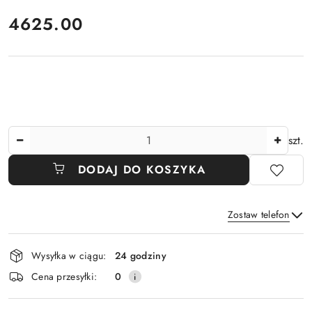
cena:
4625.00
Ilość
szt.
DODAJ DO KOSZYKA
Zostaw telefon
Dostępność
Wysyłka w ciągu:
24 godziny
i
Wyślij
Cena przesyłki:
0
dostawa