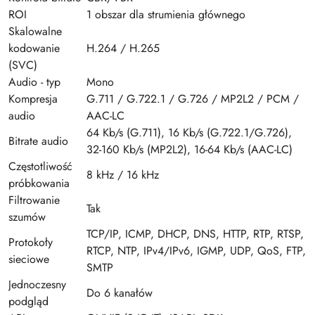
ROI
1 obszar dla strumienia głównego
Skalowalne
kodowanie
H.264 / H.265
(SVC)
Audio - typ
Mono
Kompresja
G.711 / G.722.1 / G.726 / MP2L2 / PCM /
audio
AAC-LC
64 Kb/s (G.711), 16 Kb/s (G.722.1/G.726),
Bitrate audio
32-160 Kb/s (MP2L2), 16-64 Kb/s (AAC-LC)
Częstotliwość
8 kHz / 16 kHz
próbkowania
Filtrowanie
Tak
szumów
TCP/IP, ICMP, DHCP, DNS, HTTP, RTP, RTSP,
Protokoły
RTCP, NTP, IPv4/IPv6, IGMP, UDP, QoS, FTP,
sieciowe
SMTP
Jednoczesny
Do 6 kanałów
podgląd