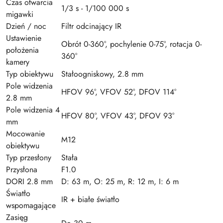
Czas otwarcia
1/3 s - 1/100 000 s
migawki
Dzień / noc
Filtr odcinający IR
Ustawienie
Obrót 0-360°, pochylenie 0-75°, rotacja 0-
położenia
360°
kamery
Typ obiektywu
Stałoogniskowy, 2.8 mm
Pole widzenia
HFOV 96°, VFOV 52°, DFOV 114°
2.8 mm
Pole widzenia 4
HFOV 80°, VFOV 43°, DFOV 93°
mm
Mocowanie
M12
obiektywu
Typ przesłony
Stała
Przysłona
F1.0
DORI 2.8 mm
D: 63 m, O: 25 m, R: 12 m, I: 6 m
Światło
IR + białe światło
wspomagające
Zasięg