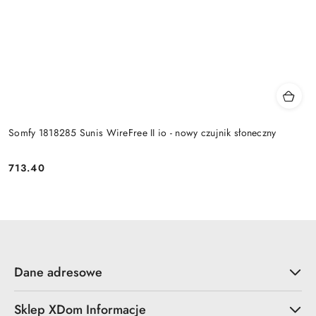
Somfy 1818285 Sunis WireFree II io - nowy czujnik słoneczny
713.40
Cena:
Dane adresowe
Sklep XDom Informacje