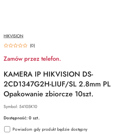
NAZWA
HIKVISION
PRODUCENTA:
(0)
Zamów przez telefon.
KAMERA IP HIKVISION DS-
2CD1347G2H-LIUF/SL 2.8mm PL
Opakowanie zbiorcze 10szt.
Symbol:
54105K10
Dostępność:
0
szt.
Powiadom gdy produkt będzie dostępny