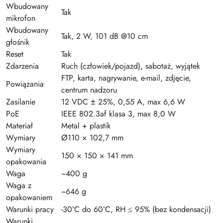
Wbudowany
Tak
mikrofon
Wbudowany
Tak, 2 W, 101 dB @10 cm
głośnik
Reset
Tak
Zdarzenia
Ruch (człowiek/pojazd), sabotaż, wyjątek
FTP, karta, nagrywanie, e-mail, zdjęcie,
Powiązania
centrum nadzoru
Zasilanie
12 VDC ± 25%, 0,55 A, max 6,6 W
PoE
IEEE 802.3af klasa 3, max 8,0 W
Materiał
Metal + plastik
Wymiary
Ø110 × 102,7 mm
Wymiary
150 × 150 × 141 mm
opakowania
Waga
~400 g
Waga z
~646 g
opakowaniem
Warunki pracy
-30°C do 60°C, RH ≤ 95% (bez kondensacji)
Warunki