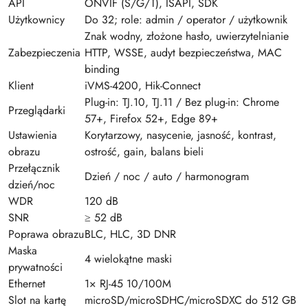
API
ONVIF (S/G/T), ISAPI, SDK
Użytkownicy
Do 32; role: admin / operator / użytkownik
Znak wodny, złożone hasło, uwierzytelnianie
Zabezpieczenia
HTTP, WSSE, audyt bezpieczeństwa, MAC
binding
Klient
iVMS-4200, Hik-Connect
Plug-in: TJ.10, TJ.11 / Bez plug-in: Chrome
Przeglądarki
57+, Firefox 52+, Edge 89+
Ustawienia
Korytarzowy, nasycenie, jasność, kontrast,
obrazu
ostrość, gain, balans bieli
Przełącznik
Dzień / noc / auto / harmonogram
dzień/noc
WDR
120 dB
SNR
≥ 52 dB
Poprawa obrazu
BLC, HLC, 3D DNR
Maska
4 wielokątne maski
prywatności
Ethernet
1× RJ-45 10/100M
Slot na kartę
microSD/microSDHC/microSDXC do 512 GB