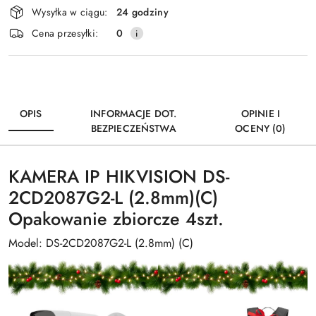
Wysyłka w ciągu:
24 godziny
i
Wyślij
Cena przesyłki:
0
dostawa
OPIS
INFORMACJE DOT.
OPINIE I
BEZPIECZEŃSTWA
OCENY (0)
KAMERA IP HIKVISION DS-
2CD2087G2-L (2.8mm)(C)
Opakowanie zbiorcze 4szt.
Model: DS-2CD2087G2-L (2.8mm) (C)