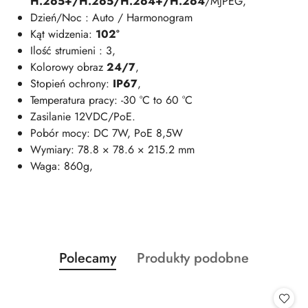
H.265+/H.265/H.264+/H.264
/MJPEG,
Dzień/Noc : Auto / Harmonogram
Kąt widzenia:
102°
Ilość strumieni : 3,
Kolorowy obraz
24/7
,
Stopień ochrony:
IP67
,
Temperatura pracy: -30 °C to 60 °C
Zasilanie 12VDC/PoE.
Pobór mocy: DC 7W, PoE 8,5W
Wymiary: 78.8 × 78.6 × 215.2 mm
Waga: 860g,
Produkty
Produkty
Polecamy
Produkty podobne
Pomiń karuzelę produktów
o
o
statusie:
statusie: