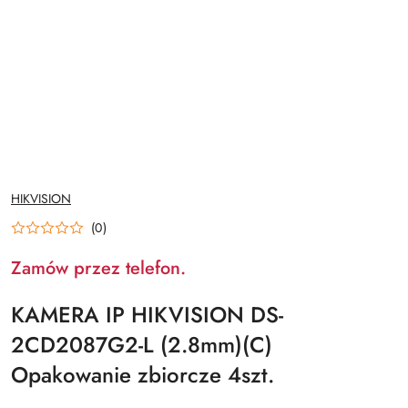
NAZWA
HIKVISION
PRODUCENTA:
(0)
Zamów przez telefon.
KAMERA IP HIKVISION DS-
2CD2087G2-L (2.8mm)(C)
Opakowanie zbiorcze 4szt.