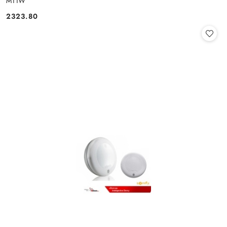
M11W
2323.80
Cena: