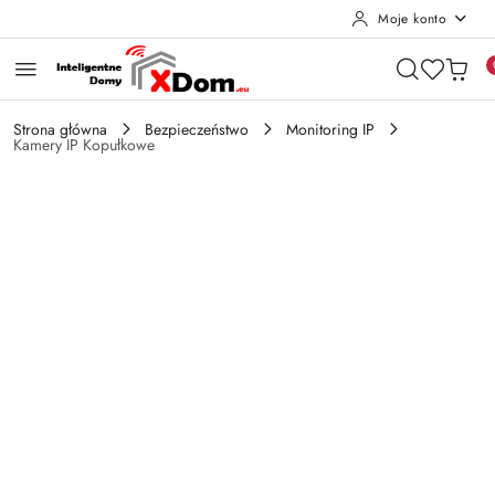
Moje konto
Przejdź do treści głównej
Przejdź do wyszukiwarki
Przejdź do moje konto
Przejdź do menu głównego
Przejdź do opisu produktu
Przejdź do stopki
Strona główna
Bezpieczeństwo
Monitoring IP
Kamery IP Kopułkowe