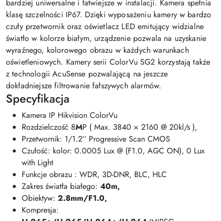
bardziej uniwersalne i łatwiejsze w instalacji. Kamera spełnia
klasę szczelności IP67. Dzięki wyposażeniu kamery w bardzo
czuły przetwornik oraz oświetlacz LED emitujący widzialne
światło w kolorze białym, urządzenie pozwala na uzyskanie
wyraźnego, kolorowego obrazu w każdych warunkach
oświetleniowych. Kamery serii ColorVu SG2 korzystają także
z technologii AcuSense pozwalającą na jeszcze
dokładniejsze filtrowanie fałszywych alarmów.
Specyfikacja
Kamera IP Hikvision ColorVu
Rozdzielczość 8
M
P ( Max. 3840 × 2160 @ 20kl/s ),
Przetwornik: 1/1.2′′ Progressive Scan CMOS
Czułość: kolor: 0.0005 Lux @ (F1.0, AGC ON), 0 Lux
with Light
Funkcje obrazu : WDR, 3D-DNR, BLC, HLC
Zakres światła białego:
40m,
Obiektyw:
2.8mm/F1.0,
Kompresja: