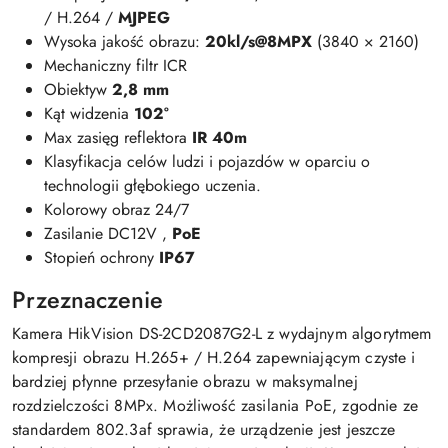
/ H.264 /
MJPEG
Wysoka jakość obrazu:
20kl/s@8MPX
(3840 × 2160)
Mechaniczny filtr ICR
Obiektyw
2,8 mm
Kąt widzenia
102°
Max zasięg reflektora
IR 40m
Klasyfikacja celów ludzi i pojazdów w oparciu o
technologii głębokiego uczenia.
Kolorowy obraz 24/7
Zasilanie DC12V ,
PoE
Stopień ochrony
IP67
Przeznaczenie
Kamera HikVision DS-2CD2087G2-L z wydajnym algorytmem
kompresji obrazu H.265+ / H.264 zapewniającym czyste i
bardziej płynne przesyłanie obrazu w maksymalnej
rozdzielczości 8MPx. Możliwość zasilania PoE, zgodnie ze
standardem 802.3af sprawia, że urządzenie jest jeszcze