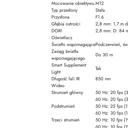
Mocowanie obiektywu
M12
Typ przesłony
Stała
Przysłona
F1.6
Głębia ostrości
2,8 mm: 1,7 m 
DORI
2,8 mm: D: 84 m
Oświetlacz
Światło wspomagające
Podczerwień, świ
Zasięg światła
Do 30 m
wspomagającego
Smart Supplement
Tak
Light
Długość fali IR
850 nm
Wideo
Strumień główny
50 Hz: 20 fps (
60 Hz: 20 fps (
Podstrumień
50 Hz: 25 fps (
60 Hz: 30 fps 
Trzeci strumień
50 Hz: 10 fps 
60 Hz: 10 fps 