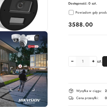
Dostępność:
0
szt.
Powiadom gdy produk
cena:
3588.00
Ilość
szt.
Dostępność
Wysyłka w ciągu:
2
i
Cena przesyłki:
dostawa