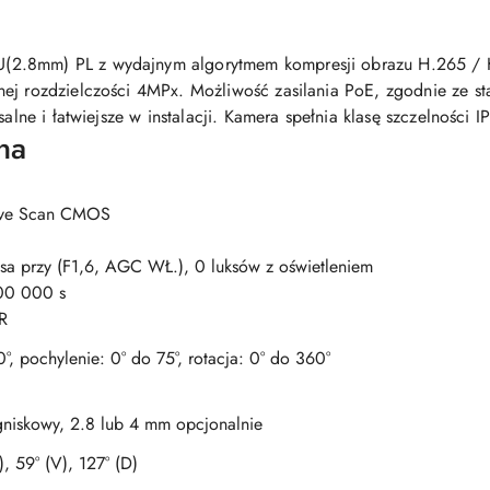
2.8mm) PL z wydajnym algorytmem kompresji obrazu H.265 / H.
nej rozdzielczości 4MPx. Możliwość zasilania PoE, zgodnie ze s
alne i łatwiejsze w instalacji. Kamera spełnia klasę szczelności I
na
sive Scan CMOS
sa przy (F1,6, AGC WŁ.), 0 luksów z oświetleniem
00 000 s
IR
°, pochylenie: 0° do 75°, rotacja: 0° do 360°
gniskowy, 2.8 lub 4 mm opcjonalnie
, 59° (V), 127° (D)