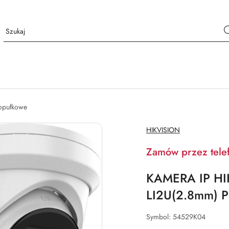
opułkowe
NAZWA
HIKVISION
PRODUCENTA:
Zamów przez tele
KAMERA IP HI
LI2U(2.8mm) P
Symbol:
54529K04