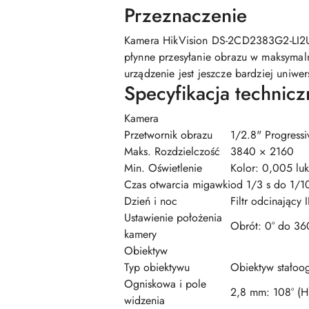
Przeznaczenie
Kamera HikVision DS-2CD2383G2-LI2U(
płynne przesyłanie obrazu w maksymal
urządzenie jest jeszcze bardziej uniwers
Specyfikacja technicz
Kamera
Przetwornik obrazu
1/2.8" Progres
Maks. Rozdzielczość
3840 × 2160
Min. Oświetlenie
Kolor: 0,005 luk
Czas otwarcia migawki
od 1/3 s do 1/1
Dzień i noc
Filtr odcinający 
Ustawienie położenia
Obrót: 0° do 360
kamery
Obiektyw
Typ obiektywu
Obiektyw stałoo
Ogniskowa i pole
2,8 mm: 108° (H)
widzenia