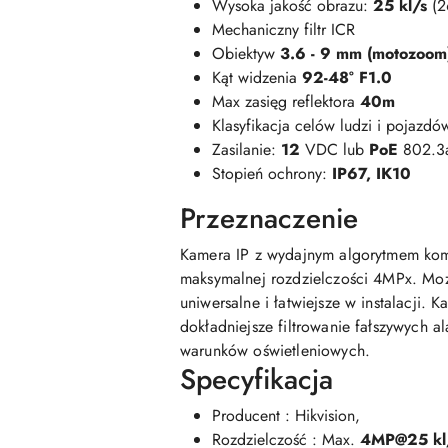
Wysoka jakość obrazu:
25 kl/s
(2
Mechaniczny filtr ICR
Obiektyw
3.6 - 9 mm (motozoom
Kąt widzenia
92-48° F1.0
Max zasięg reflektora
40m
Klasyfikacja celów ludzi i pojazdó
Zasilanie:
12
VDC lub
PoE
802.3
Stopień ochrony:
IP67, IK10
Przeznaczenie
Kamera IP z wydajnym algorytmem komp
maksymalnej rozdzielczości 4MPx. Możl
uniwersalne i łatwiejsze w instalacji
dokładniejsze filtrowanie fałszywych 
warunków oświetleniowych.
Specyfikacja
Producent : Hikvision,
Rozdzielczość : Max.
4MP@25 kl