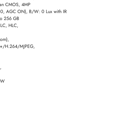
 Scan CMOS, 4MP
1.0, AGC ON), B/W: 0 Lux with IR
do 256 GB
BLC, HLC,
oom),
4+/H.264/MJPEG,
,
9W