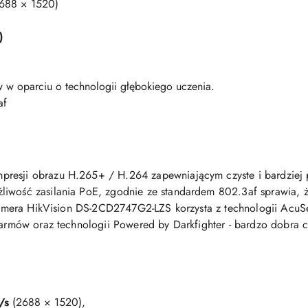
688 × 1520)
)
w w oparciu o technologii głębokiego uczenia.
af
resji obrazu H.265+ / H.264 zapewniającym czyste i bardziej p
iwość zasilania PoE, zgodnie ze standardem 802.3af sprawia, że
. Kamera HikVision DS-2CD2747G2-LZS korzysta z technologii Acu
alarmów oraz technologii Powered by Darkfighter - bardzo dobra
/s
(2688 × 1520),