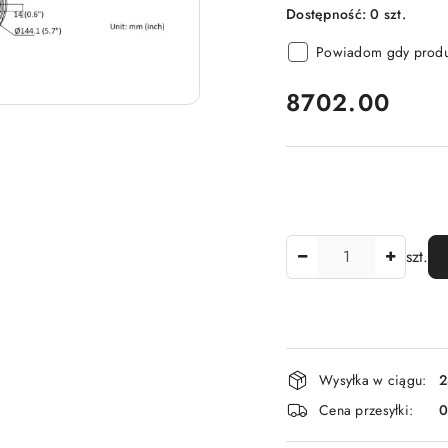
Dostępność:
0
szt.
Powiadom gdy produk
cena:
8702.00
Ilość
szt.
Dostępność
Wysyłka w ciągu:
2
i
Cena przesyłki:
dostawa