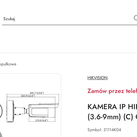
opułkowe
NAZWA
HIKVISION
PRODUCENTA:
Zamów przez tele
KAMERA IP HI
(3.6-9mm) (C) 
Symbol:
31114K04