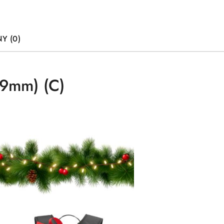
Y (0)
9mm) (C)