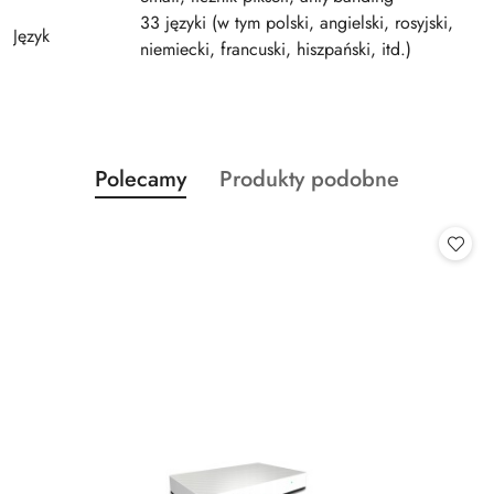
33 języki (w tym polski, angielski, rosyjski,
Język
niemiecki, francuski, hiszpański, itd.)
Produkty
Produkty
Polecamy
Produkty podobne
Pomiń karuzelę produktów
o
o
statusie:
statusie: