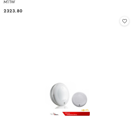
M11W
2323.80
Cena: