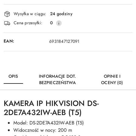
Dostępność
Wysyłka w ciągu:
24 godziny
i
Wyślij
Cena przesyłki:
0
dostawa
EAN:
6931847127091
OPIS
INFORMACJE DOT.
OPINIE I
BEZPIECZEŃSTWA
OCENY (0)
KAMERA IP HIKVISION DS-
2DE7A432IW-AEB (T5)
Model: DS-2DE7A432IW-AEB (T5)
Widoczność w nocy: 200 m