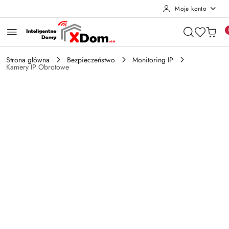
Moje konto
Przejdź do treści głównej
Przejdź do wyszukiwarki
Przejdź do moje konto
Przejdź do menu głównego
Przejdź do opisu produktu
Przejdź do stopki
Strona główna
Bezpieczeństwo
Monitoring IP
Kamery IP Obrotowe