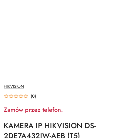
NAZWA
HIKVISION
PRODUCENTA:
(0)
Zamów przez telefon.
KAMERA IP HIKVISION DS-
2DE7A432IW-AEB (T5)