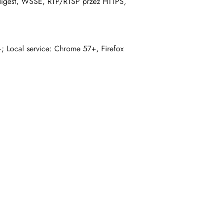
digest, WSSE, RTP/RTSP przez HTTPS,
; Local service: Chrome 57+, Firefox