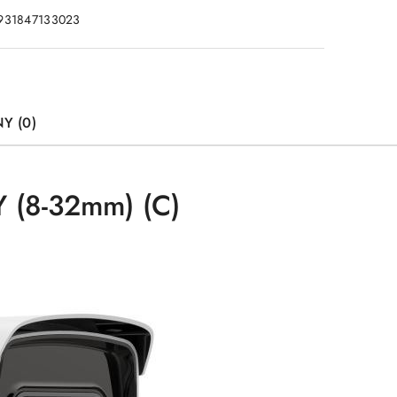
931847133023
Y (0)
(8-32mm) (C)