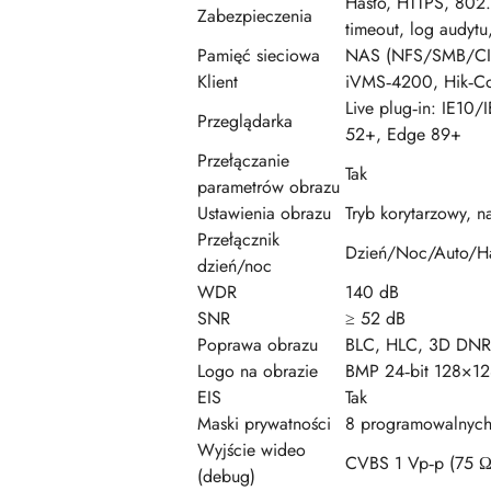
Hasło, HTTPS, 802.
Zabezpieczenia
timeout, log audyt
Pamięć sieciowa
NAS (NFS/SMB/CIFS)
Klient
iVMS‑4200, Hik‑Con
Live plug‑in: IE10/
Przeglądarka
52+, Edge 89+
Przełączanie
Tak
parametrów obrazu
Ustawienia obrazu
Tryb korytarzowy, na
Przełącznik
Dzień/Noc/Auto/
dzień/noc
WDR
140 dB
SNR
≥ 52 dB
Poprawa obrazu
BLC, HLC, 3D DNR, 
Logo na obrazie
BMP 24‑bit 128×1
EIS
Tak
Maski prywatności
8 programowalnych
Wyjście wideo
CVBS 1 Vp‑p (75 Ω
(debug)