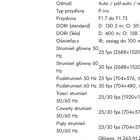
Ostrość
Auto / pół‑auto / r
Typ przysłony
P‑iris
Przysłona
F1.7 do F1.73
DORI (standard)
D: 150.3 m; O: 59.
DORI (Tele)
D: 400 m; O: 158.7
Oświetlacz
IR; zasięg do 100 
Strumień główny 50
25 fps (2688×152
Hz
Strumień główny 60
30 fps (2688×152
Hz
Podstrumień 50 Hz
25 fps (704×576,
Podstrumień 60 Hz
30 fps (704×480,
Trzeci strumień
25/30 fps (1920×
50/60 Hz
Czwarty strumień
25/30 fps (704×5
50/60 Hz
Piąty strumień
25/30 fps (704×5
50/60 Hz
Główny: H.265/H.2