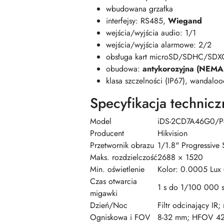
wbudowana grzałka
interfejsy: RS485,
Wiegand
wejścia/wyjścia audio: 1/1
wejścia/wyjścia alarmowe: 2/2
obsługa kart microSD/SDHC/SD
obudowa:
antykorozyjna (NEMA
klasa szczelności (IP67), wandalo
Specyfikacja technicz
Model
iDS-2CD7A46G0/P-
Producent
Hikvision
Przetwornik obrazu
1/1.8" Progressiv
Maks. rozdzielczość
2688 × 1520
Min. oświetlenie
Kolor: 0.0005 Lux
Czas otwarcia
1 s do 1/100 000 
migawki
Dzień/Noc
Filtr odcinający IR
Ogniskowa i FOV
8-32 mm; HFOV 42.5