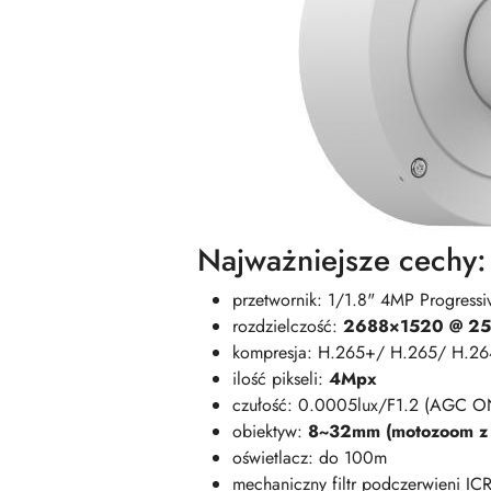
Najważniejsze cechy:
przetwornik: 1/1.8" 4MP Progres
rozdzielczość:
2688×1520 @ 25
kompresja: H.265+/ H.265/ H.2
ilość pikseli:
4Mpx
czułość: 0.0005lux/F1.2 (AGC O
obiektyw:
8~32mm (motozoom z 
oświetlacz: do 100m
mechaniczny filtr podczerwieni IC