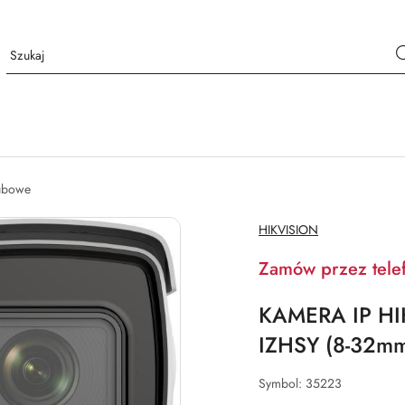
ubowe
NAZWA
HIKVISION
PRODUCENTA:
Zamów przez tele
KAMERA IP HI
IZHSY (8-32m
Symbol:
35223