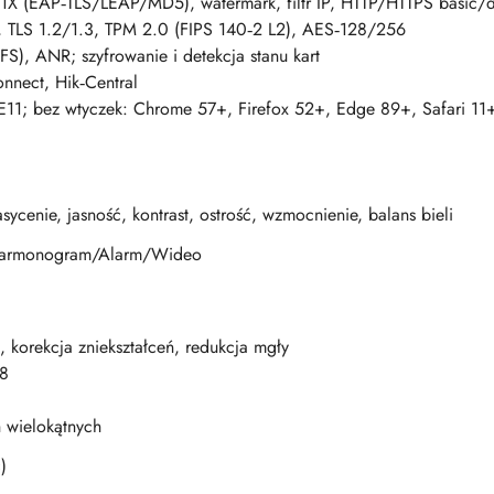
1X (EAP‑TLS/LEAP/MD5), watermark, filtr IP, HTTP/HTTPS basic/
u, TLS 1.2/1.3, TPM 2.0 (FIPS 140‑2 L2), AES‑128/256
, ANR; szyfrowanie i detekcja stanu kart
nect, Hik‑Central
IE11; bez wtyczek: Chrome 57+, Firefox 52+, Edge 89+, Safari 11+
sycenie, jasność, kontrast, ostrość, wzmocnienie, balans bieli
Harmonogram/Alarm/Wideo
korekcja zniekształceń, redukcja mgły
28
 wielokątnych
)