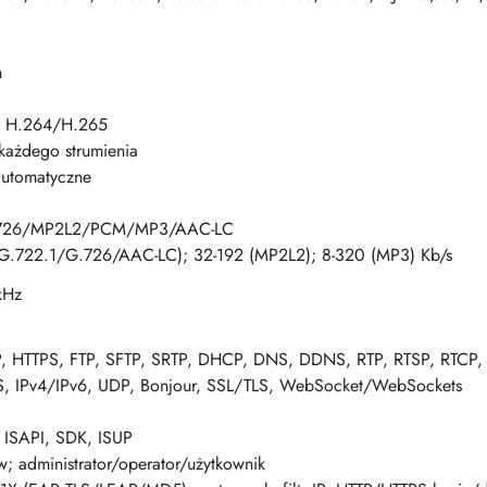
h
 H.264/H.265
 każdego strumienia
automatyczne
.726/MP2L2/PCM/MP3/AAC-LC
 (G.722.1/G.726/AAC-LC); 32-192 (MP2L2); 8-320 (MP3) Kb/s
kHz
P, HTTPS, FTP, SFTP, SRTP, DHCP, DNS, DDNS, RTP, RTSP, RTCP
, IPv4/IPv6, UDP, Bonjour, SSL/TLS, WebSocket/WebSockets
ISAPI, SDK, ISUP
; administrator/operator/użytkownik