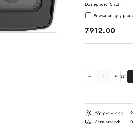
Dostępność:
0
szt.
Powiadom gdy produk
cena:
7912.00
Ilość
szt.
Dostępność
Wysyłka w ciągu:
2
i
Cena przesyłki:
dostawa