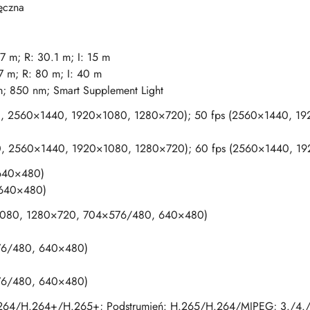
ęczna
7 m; R: 30.1 m; I: 15 m
 m; R: 80 m; I: 40 m
m; 850 nm; Smart Supplement Light
0, 2560×1440, 1920×1080, 1280×720); 50 fps (2560×1440, 1
0, 2560×1440, 1920×1080, 1280×720); 60 fps (2560×1440, 1
 640×480)
 640×480)
1080, 1280×720, 704×576/480, 640×480)
76/480, 640×480)
76/480, 640×480)
64/H.264+/H.265+; Podstrumień: H.265/H.264/MJPEG; 3./4./5.