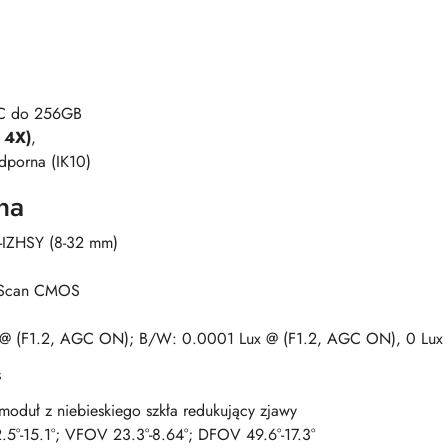
XC do 256GB
 4X)
,
odporna (IK10)
na
IZHSY (8-32 mm)
e Scan CMOS
 @ (F1.2, AGC ON); B/W: 0.0001 Lux @ (F1.2, AGC ON), 0 Lux 
s
; moduł z niebieskiego szkła redukujący zjawy
°-15.1°; VFOV 23.3°-8.64°; DFOV 49.6°-17.3°