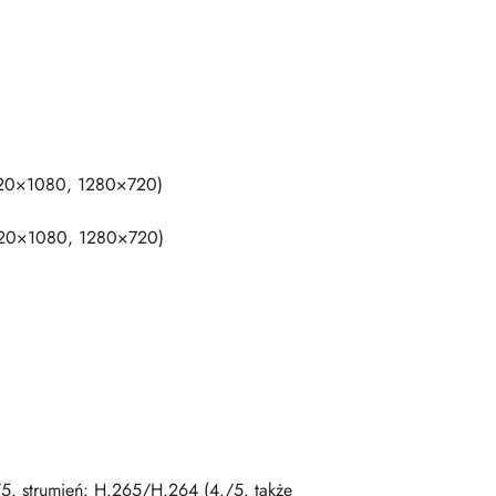
920×1080, 1280×720)
920×1080, 1280×720)
 strumień: H.265/H.264 (4./5. także