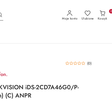
Moje konto
Ulubione
Koszyk
(0)
fon.
KVISION iDS-2CD7A46G0/P-
m) (C) ANPR