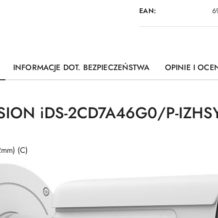
EAN:
6
INFORMACJE DOT. BEZPIECZEŃSTWA
OPINIE I OCEN
SION iDS-2CD7A46G0/P-IZHSY 
2mm) (C)