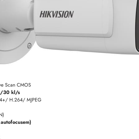
sive Scan CMOS
/30 kl/s
64+/ H.264/ MJPEG
N)
autofocusem)
R