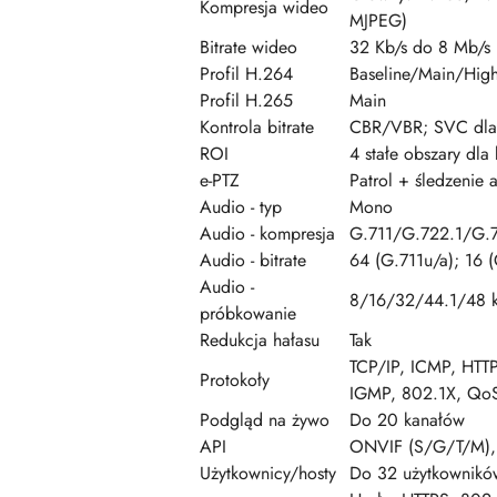
Kompresja wideo
MJPEG)
Bitrate wideo
32 Kb/s do 8 Mb/s
Profil H.264
Baseline/Main/Hig
Profil H.265
Main
Kontrola bitrate
CBR/VBR; SVC dla
ROI
4 stałe obszary dla
e-PTZ
Patrol + śledzenie 
Audio - typ
Mono
Audio - kompresja
G.711/G.722.1/G
Audio - bitrate
64 (G.711u/a); 16
Audio -
8/16/32/44.1/48 
próbkowanie
Redukcja hałasu
Tak
TCP/IP, ICMP, HTT
Protokoły
IGMP, 802.1X, QoS
Podgląd na żywo
Do 20 kanałów
API
ONVIF (S/G/T/M), 
Użytkownicy/hosty
Do 32 użytkowników