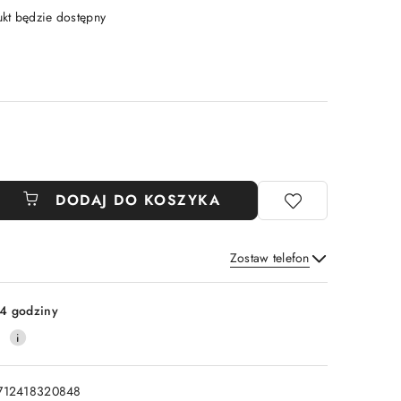
t będzie dostępny
DODAJ DO KOSZYKA
Zostaw telefon
Wyślij
4 godziny
0
712418320848