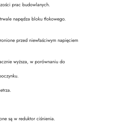
szości prac budowlanych.
otrwale napędza bloku tłokowego.
hronione przed niewłaściwym napięciem
acznie wyższa, w porównaniu do
poczynku.
etrza.
ne są w reduktor ciśnienia.