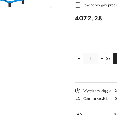
Powiadom gdy produk
cena:
4072.28
Ilość
SZT
Dostępność
Wysyłka w ciągu:
2
i
Cena przesyłki:
dostawa
EAN:
8