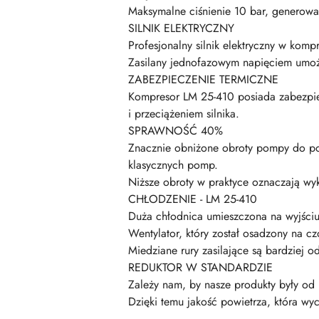
Maksymalne ciśnienie 10 bar, generowa
SILNIK ELEKTRYCZNY
Profesjonalny silnik elektryczny w ko
Zasilany jednofazowym napięciem umożl
ZABEZPIECZENIE TERMICZNE
Kompresor LM 25-410 posiada zabezpiec
i przeciążeniem silnika.
SPRAWNOŚĆ 40%
Znacznie obniżone obroty pompy do po
klasycznych pomp.
Niższe obroty w praktyce oznaczają w
CHŁODZENIE - LM 25-410
Duża chłodnica umieszczona na wyjściu
Wentylator, który został osadzony na c
Miedziane rury zasilające są bardziej o
REDUKTOR W STANDARDZIE
Zależy nam, by nasze produkty były od 
Dzięki temu jakość powietrza, która wy