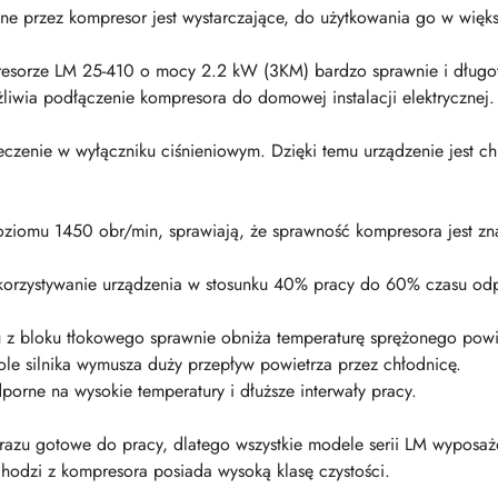
ne przez kompresor jest wystarczające, do użytkowania go w więk
mpresorze LM 25-410 o mocy 2.2 kW (3KM) bardzo sprawnie i dług
iwia podłączenie kompresora do domowej instalacji elektrycznej.
zenie w wyłączniku ciśnieniowym. Dzięki temu urządzenie jest c
ziomu 1450 obr/min, sprawiają, że sprawność kompresora jest zn
ykorzystywanie urządzenia w stosunku 40% pracy do 60% czasu od
 z bloku tłokowego sprawnie obniża temperaturę sprężonego powi
zole silnika wymusza duży przepływ powietrza przez chłodnicę.
dporne na wysokie temperatury i dłuższe interwały pracy.
razu gotowe do pracy, dlatego wszystkie modele serii LM wyposażo
chodzi z kompresora posiada wysoką klasę czystości.