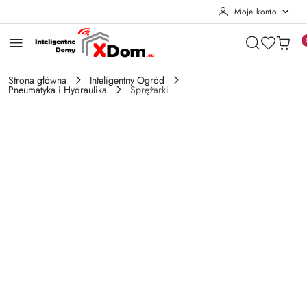
Moje konto
Przejdź do treści głównej
Przejdź do wyszukiwarki
Przejdź do moje konto
Przejdź do menu głównego
Przejdź do opisu produktu
Przejdź do stopki
Strona główna
Inteligentny Ogród
Pneumatyka i Hydraulika
Sprężarki