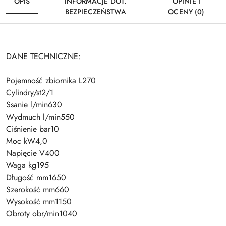
OPIS
INFORMACJE DOT.
OPINIE I
BEZPIECZEŃSTWA
OCENY (0)
DANE TECHNICZNE:
Pojemność zbiornika L270
Cylindry/st2/1
Ssanie l/min630
Wydmuch l/min550
Ciśnienie bar10
Moc kW4,0
Napięcie V400
Waga kg195
Długość mm1650
Szerokość mm660
Wysokość mm1150
Obroty obr/min1040