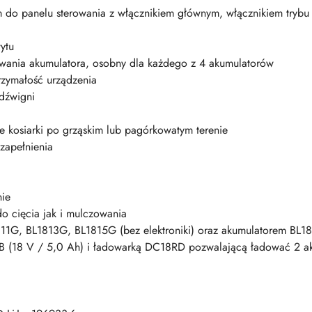
o panelu sterowania z włącznikiem głównym, włącznikiem trybu n
ytu
owania akumulatora, osobny dla każdego z 4 akumulatorów
rzymałość urządzenia
dźwigni
e kosiarki po grząskim lub pagórkowatym terenie
zapełnienia
nie
o cięcia jak i mulczowania
11G, BL1813G, BL1815G (bez elektroniki) oraz akumulatorem BL18
B (18 V / 5,0 Ah) i ładowarką DC18RD pozwalającą ładować 2 ak