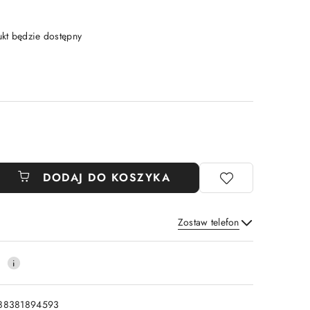
t będzie dostępny
DODAJ DO KOSZYKA
Zostaw telefon
Wyślij
0
88381894593