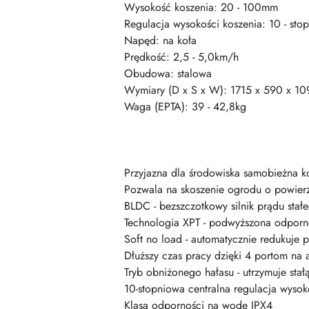
Wysokość koszenia: 20 - 100mm
Regulacja wysokości koszenia: 10 - sto
Napęd: na koła
Prędkość: 2,5 - 5,0km/h
Obudowa: stalowa
Wymiary (D x S x W): 1715 x 590 x 1
Waga (EPTA): 39 - 42,8kg
Przyjazna dla środowiska samobieżna k
Pozwala na skoszenie ogrodu o powie
BLDC - bezszczotkowy silnik prądu stał
Technologia XPT - podwyższona odporno
Soft no load - automatycznie redukuje 
Dłuższy czas pracy dzięki 4 portom na
Tryb obniżonego hałasu - utrzymuje st
10-stopniowa centralna regulacja wyso
Klasa odporności na wodę IPX4