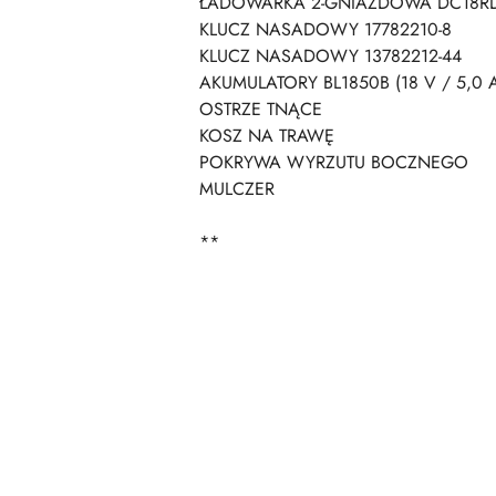
ŁADOWARKA 2-GNIAZDOWA DC18RD L
KLUCZ NASADOWY 17782210-8
KLUCZ NASADOWY 13782212-44
AKUMULATORY BL1850B (18 V / 5,0 
OSTRZE TNĄCE
KOSZ NA TRAWĘ
POKRYWA WYRZUTU BOCZNEGO
MULCZER
**
Pomiń karuzelę produktów