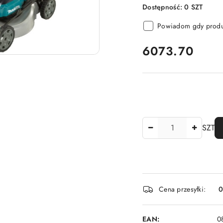
Dostępność:
0
SZT
Powiadom gdy produk
cena:
6073.70
Ilość
SZT
Dostępność
Cena przesyłki:
i
dostawa
EAN:
0