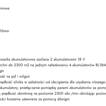
pniowa
095mm
osiarka akumulatorowa zasilana 2 akumulatorami 18 V
rzchni do 2300 m2 na jednym naładowaniu 4 akumulatorów BL1860
ego
ść na pył i wilgoć
prędkość silnika w zależności od obciążenia dla uzyskania niższeg
 akumulatory, przełączanie pomiędzy parami akumulatorów za pomo
ałą prędkosć obrotową na poziomie 2300 obr./min obniżając pozi
kości koszenia ustawiana za pomocą dźwigni