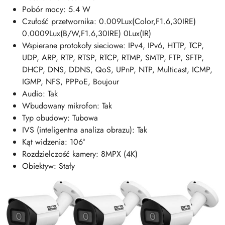
Pobór mocy: 5.4 W
Czułość przetwornika: 0.009Lux(Color,F1.6,30IRE)
0.0009Lux(B/W,F1.6,30IRE) 0Lux(IR)
Wspierane protokoły sieciowe: IPv4, IPv6, HTTP, TCP,
UDP, ARP, RTP, RTSP, RTCP, RTMP, SMTP, FTP, SFTP,
DHCP, DNS, DDNS, QoS, UPnP, NTP, Multicast, ICMP,
IGMP, NFS, PPPoE, Boujour
Audio: Tak
Wbudowany mikrofon: Tak
Typ obudowy: Tubowa
IVS (inteligentna analiza obrazu): Tak
Kąt widzenia: 106°
Rozdzielczość kamery: 8MPX (4K)
Obiektyw: Stały