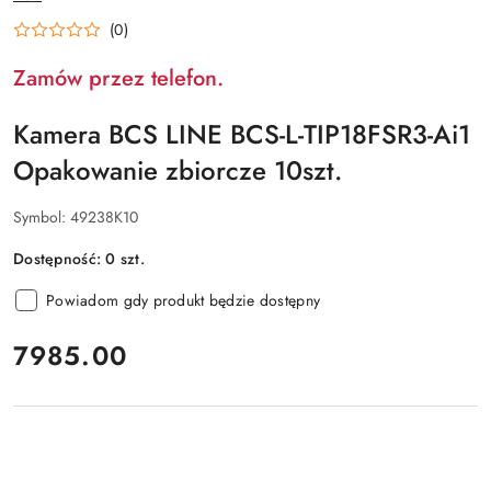
PRODUCENTA:
(0)
Zamów przez telefon.
Kamera BCS LINE BCS-L-TIP18FSR3-Ai1
Opakowanie zbiorcze 10szt.
Symbol:
49238K10
Dostępność:
0
szt.
Powiadom gdy produkt będzie dostępny
cena:
7985.00