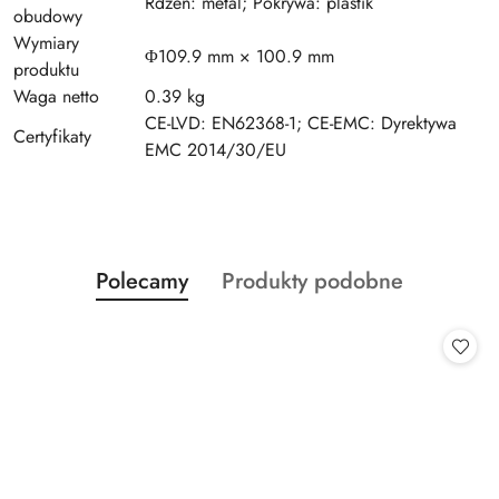
Rdzeń: metal; Pokrywa: plastik
obudowy
Wymiary
Φ109.9 mm × 100.9 mm
produktu
Waga netto
0.39 kg
CE-LVD: EN62368-1; CE-EMC: Dyrektywa
Certyfikaty
EMC 2014/30/EU
Produkty
Produkty
Polecamy
Produkty podobne
Pomiń karuzelę produktów
o
o
statusie:
statusie: