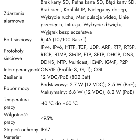
Brak karty SD, Pełna karta SD, Błąd karty SD,
Brak sieci, Konflikt IP, Nielegalny dostęp,
Zdarzenia
Wykrycie ruchu, Manipulacja wideo, Linie
alarmowe
przecięcia, Intruzja, Wykrycie dźwięku,
Wyjątek bezpieczeństwa
Port sieciowy
RJ-45 (10/100 Base-T)
IPv4, IPv6, HTTP, TCP, UDP, ARP, RTP, RTSP,
Protokoły
RTCP, RTMP, SMTP, FTP, SFTP, DHCP, DNS,
sieciowe
DDNS, NTP, Multicast, ICMP, IGMP, P2P
Interoperacyjność
ONVIF (Profile S, G, T); CGI
Zasilanie
12 VDC/PoE (802.3af)
Podstawowy: 2.7 W (12 VDC); 3.5 W (PoE);
Pobór mocy
Maksymalny: 6.8 W (12 VDC); 8.2 W (PoE)
Temperatura
-40 °C do +60 °C
pracy
Wilgotność
≤95%
pracy
Stopień ochrony
IP67
Materiał