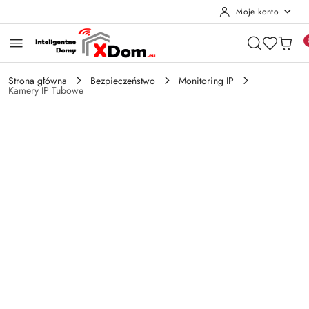
Moje konto
Przejdź do treści głównej
Przejdź do wyszukiwarki
Przejdź do moje konto
Przejdź do menu głównego
Przejdź do opisu produktu
Przejdź do stopki
Strona główna
Bezpieczeństwo
Monitoring IP
Kamery IP Tubowe