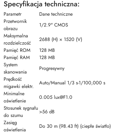
Specyfikacja techniczna:
Parametr
Dane techniczne
Przetwornik
1/2.9" CMOS
obrazu
Maksymalna
2688 (H) × 1520 (V)
rozdzielczość
Pamięć ROM
128 MB
Pamięć RAM
128 MB
System
Progresywny
skanowania
Prędkość
Auto/Manual 1/3 s-1/100,000 s
migawki elektr.
Minimalne
0.005 lux@F1.0
oświetlenie
Stosunek sygnału
>56 dB
do szumu
Zasięg
Do 30 m (98.43 ft) (ciepłe światło)
oświetlenia