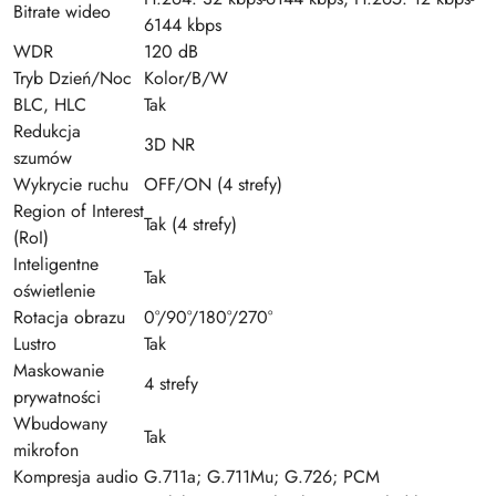
Bitrate wideo
6144 kbps
WDR
120 dB
Tryb Dzień/Noc
Kolor/B/W
BLC, HLC
Tak
Redukcja
3D NR
szumów
Wykrycie ruchu
OFF/ON (4 strefy)
Region of Interest
Tak (4 strefy)
(RoI)
Inteligentne
Tak
oświetlenie
Rotacja obrazu
0°/90°/180°/270°
Lustro
Tak
Maskowanie
4 strefy
prywatności
Wbudowany
Tak
mikrofon
Kompresja audio
G.711a; G.711Mu; G.726; PCM