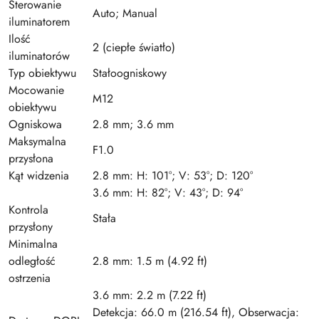
Sterowanie
Auto; Manual
iluminatorem
Ilość
2 (ciepłe światło)
iluminatorów
Typ obiektywu
Stałoogniskowy
Mocowanie
M12
obiektywu
Ogniskowa
2.8 mm; 3.6 mm
Maksymalna
F1.0
przysłona
Kąt widzenia
2.8 mm: H: 101°; V: 53°; D: 120°
3.6 mm: H: 82°; V: 43°; D: 94°
Kontrola
Stała
przysłony
Minimalna
odległość
2.8 mm: 1.5 m (4.92 ft)
ostrzenia
3.6 mm: 2.2 m (7.22 ft)
Detekcja: 66.0 m (216.54 ft), Obserwacja: