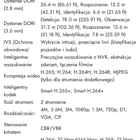
Dystanse DORI
26.4 m (86.61 ft), Rozpoznanie: 13.2 m
(2.8 mm)
(43.31 ft), Identyfikacja: 6.6 m (21.65 ft)
Detekcja: 78.0 m (255.91 ft), Obserwacja:
Dystanse DORI
31.2 m (102.36 ft), Rozpoznanie: 15.6 m
(3.6 mm)
(51.18 ft), Identyfikacja: 7.8 m (25.59 ft)
IVS (Ochrona
Wykrycie intruzji, przecięcie linii (klasyfikacja
obwodowa)
pojazdów i ludzi)
Inteligentne
Precyzyjne wyszukiwanie z NVR, ekstrakcja
wyszukiwanie
zdarzeń, łączenie filmów
H.265; H.264; H.264H; H.264B; MJPEG
Kompresja wideo
(tylko dla strumienia dodatkowego)
Inteligentny
Smart H.265+; Smart H.264+
kodek
Ilość strumieni
2 strumienie
4M, 3.6M, 3M, 1080p, 1.3M, 720p, D1,
Rozdzielczości
VGA, CIF
Sterowanie
CBR/VBR
bitratem
H.264: 32 kbps-6144 kbps; H.265: 12 kbps-