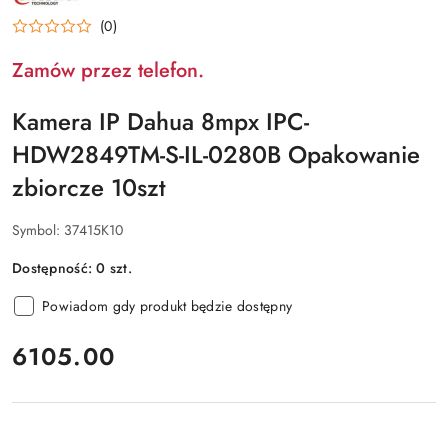
PRODUCENTA:
DAHUA
(0)
Zamów przez telefon.
Kamera IP Dahua 8mpx IPC-
HDW2849TM-S-IL-0280B Opakowanie
zbiorcze 10szt
Symbol:
37415K10
Dostępność:
0
szt.
Powiadom gdy produkt będzie dostępny
cena:
6105.00