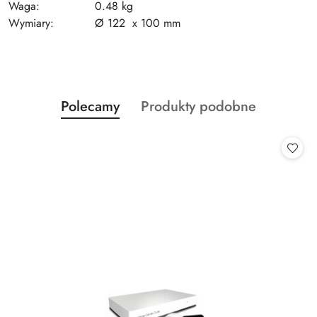
Waga:
0.48 kg
Wymiary:
Ø 122 x 100 mm
Produkty
Produkty
Polecamy
Produkty podobne
Pomiń karuzelę produktów
o
o
statusie:
statusie: