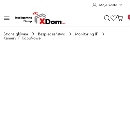
Moje konto
Przejdź do treści głównej
Przejdź do wyszukiwarki
Przejdź do moje konto
Przejdź do menu głównego
Przejdź do opisu produktu
Przejdź do stopki
Strona główna
Bezpieczeństwo
Monitoring IP
Kamery IP Kopułkowe