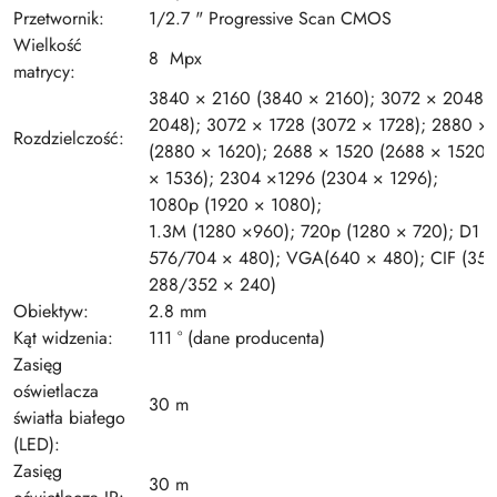
Przetwornik:
1/2.7 " Progressive Scan CMOS
Wielkość
8 Mpx
matrycy:
3840 × 2160 (3840 × 2160); 3072 × 2048 
2048); 3072 × 1728 (3072 × 1728); 2880 ×
Rozdzielczość:
(2880 × 1620); 2688 × 1520 (2688 × 1520)
× 1536); 2304 ×1296 (2304 × 1296);
1080p (1920 × 1080);
1.3M (1280 ×960); 720p (1280 × 720); D1 (
576/704 × 480); VGA(640 × 480); CIF (352
288/352 × 240)
Obiektyw:
2.8 mm
Kąt widzenia:
111 ° (dane producenta)
Zasięg
oświetlacza
30 m
światła białego
(LED):
Zasięg
30 m