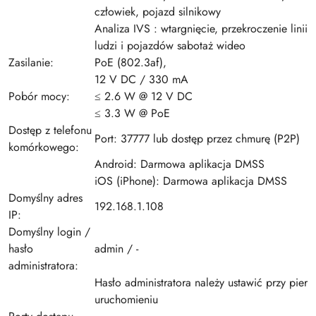
człowiek, pojazd silnikowy
Analiza IVS : wtargnięcie, przekroczenie linii -
ludzi i pojazdów sabotaż wideo
Zasilanie:
PoE (802.3af),
12 V DC / 330 mA
Pobór mocy:
≤ 2.6 W @ 12 V DC
≤ 3.3 W @ PoE
Dostęp z telefonu
Port: 37777 lub dostęp przez chmurę (P2P)
komórkowego:
Android: Darmowa aplikacja DMSS
iOS (iPhone): Darmowa aplikacja DMSS
Domyślny adres
192.168.1.108
IP:
Domyślny login /
hasło
admin / -
administratora:
Hasło administratora należy ustawić przy pier
uruchomieniu