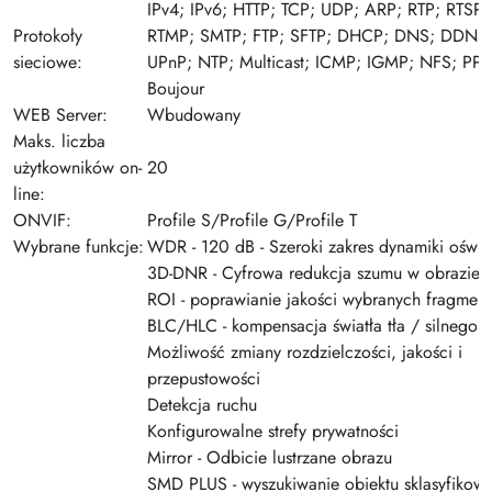
IPv4; IPv6; HTTP; TCP; UDP; ARP; RTP; RTSP;
Protokoły
RTMP; SMTP; FTP; SFTP; DHCP; DNS; DDNS
sieciowe:
UPnP; NTP; Multicast; ICMP; IGMP; NFS; PP
Boujour
WEB Server:
Wbudowany
Maks. liczba
użytkowników on-
20
line:
ONVIF:
Profile S/Profile G/Profile T
Wybrane funkcje:
WDR - 120 dB - Szeroki zakres dynamiki oświe
3D-DNR - Cyfrowa redukcja szumu w obrazie
ROI - poprawianie jakości wybranych fragmen
BLC/HLC - kompensacja światła tła / silnego ś
Możliwość zmiany rozdzielczości, jakości i
przepustowości
Detekcja ruchu
Konfigurowalne strefy prywatności
Mirror - Odbicie lustrzane obrazu
SMD PLUS - wyszukiwanie obiektu sklasyfikow