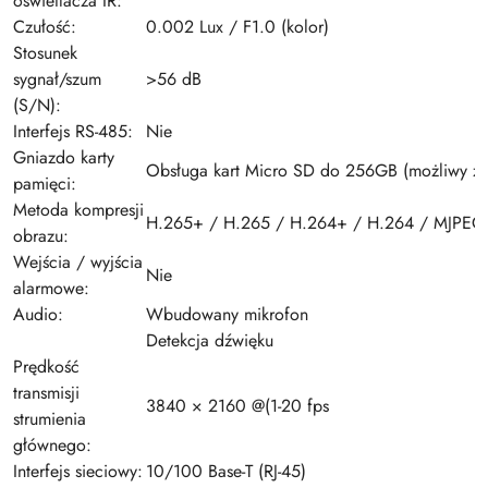
oświetlacza IR:
Czułość:
0.002 Lux / F1.0 (kolor)
Stosunek
sygnał/szum
>56 dB
(S/N):
Interfejs RS-485:
Nie
Gniazdo karty
Obsługa kart Micro SD do 256GB (możliwy zap
pamięci:
Metoda kompresji
H.265+ / H.265 / H.264+ / H.264 / MJPEG
obrazu:
Wejścia / wyjścia
Nie
alarmowe:
Audio:
Wbudowany mikrofon
Detekcja dźwięku
Prędkość
transmisji
3840 × 2160 @(1-20 fps
strumienia
głównego:
Interfejs sieciowy:
10/100 Base-T (RJ-45)