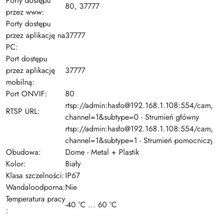
Porty dostępu
80, 37777
przez www:
Porty dostępu
przez aplikację na
37777
PC:
Port dostępu
przez aplikację
37777
mobilną:
Port ONVIF:
80
rtsp://admin:hasło@192.168.1.108:554/cam/r
RTSP URL:
channel=1&subtype=0 - Strumień główny
rtsp://admin:hasło@192.168.1.108:554/cam/r
channel=1&subtype=1 - Strumień pomocniczy
Obudowa:
Dome - Metal + Plastik
Kolor:
Biały
Klasa szczelności:
IP67
Wandaloodporna:
Nie
Temperatura pracy
-40 °C ... 60 °C
: