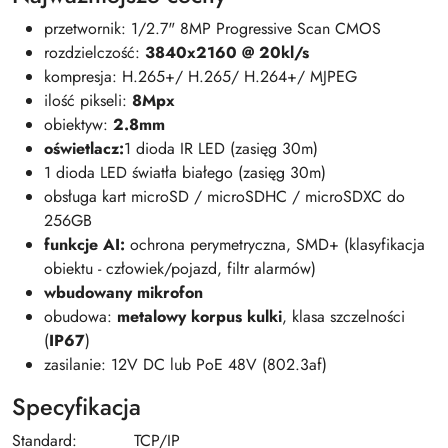
przetwornik: 1/2.7" 8MP Progressive Scan CMOS
rozdzielczość:
3840x2160 @ 20kl/s
kompresja: H.265+/ H.265/ H.264+/ MJPEG
ilość pikseli:
8Mpx
obiektyw:
2.8mm
oświetlacz:
1 dioda IR LED (zasięg 30m)
1 dioda LED światła białego (zasięg 30m)
obsługa kart microSD / microSDHC / microSDXC do
256GB
funkcje AI:
ochrona perymetryczna, SMD+ (klasyfikacja
obiektu - człowiek/pojazd, filtr alarmów)
wbudowany mikrofon
obudowa:
metalowy korpus kulki
, klasa szczelności
(
IP67
)
zasilanie: 12V DC lub PoE 48V (802.3af)
Specyfikacja
Standard:
TCP/IP