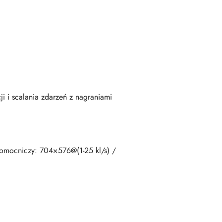
i i scalania zdarzeń z nagraniami
omocniczy: 704×576@(1-25 kl/s) /