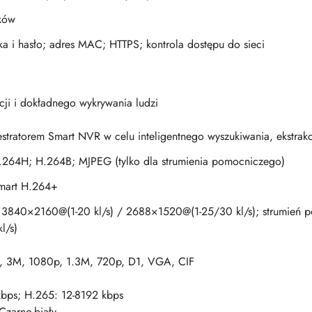
ków
a i hasło; adres MAC; HTTPS; kontrola dostępu do sieci
cji i dokładnego wykrywania ludzi
stratorem Smart NVR w celu inteligentnego wyszukiwania, ekstrakcj
264H; H.264B; MJPEG (tylko dla strumienia pomocniczego)
mart H.264+
 3840×2160@(1-20 kl/s) / 2688×1520@(1-25/30 kl/s); strumień p
l/s)
 3M, 1080p, 1.3M, 720p, D1, VGA, CIF
bps; H.265: 12-8192 kbps
Czarno-biały