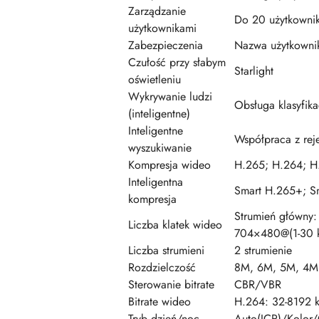
Zarządzanie
Do 20 użytkowni
użytkownikami
Zabezpieczenia
Nazwa użytkownik
Czułość przy słabym
Starlight
oświetleniu
Wykrywanie ludzi
Obsługa klasyfika
(inteligentne)
Inteligentne
Współpraca z reje
wyszukiwanie
Kompresja wideo
H.265; H.264; H.
Inteligentna
Smart H.265+; S
kompresja
Strumień główny:
Liczba klatek wideo
704×480@(1-30 k
Liczba strumieni
2 strumienie
Rozdzielczość
8M, 6M, 5M, 4M,
Sterowanie bitrate
CBR/VBR
Bitrate wideo
H.264: 32-8192 k
Tryb dzień/noc
Auto(ICR)/Kolor/