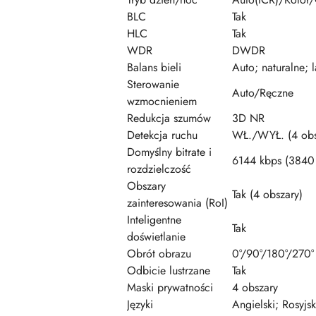
BLC
Tak
HLC
Tak
WDR
DWDR
Balans bieli
Auto; naturalne; 
Sterowanie
Auto/Ręczne
wzmocnieniem
Redukcja szumów
3D NR
Detekcja ruchu
WŁ./WYŁ. (4 obsz
Domyślny bitrate i
6144 kbps (3840
rozdzielczość
Obszary
Tak (4 obszary)
zainteresowania (RoI)
Inteligentne
Tak
doświetlanie
Obrót obrazu
0°/90°/180°/270°
Odbicie lustrzane
Tak
Maski prywatności
4 obszary
Języki
Angielski; Rosyjsk