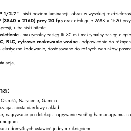
P 1/2.7"
- niski poziom luminancji, obraz w wysokiej rozdzielczoś
P (3840 × 2160) przy 20 fps
oraz obsługuje 2688 × 1520 przy
esji, ultra-niski bitrate.
ietlenie
- maksymalny zasięg IR 30 m i maksymalny zasięg ciepł
LC, BLC, cyfrowe znakowanie wodne
- odpowiednie do różnych 
- elastyczne kodowanie, dostosowane do różnych warunków pasma i
stalacja.
na:
t; Ostrość; Nasycenie; Gamma
lizacja; niestandardowy nakład
e; nagrywanie po detekcji; nagrywanie według harmonogramu; nag
monogram
ania domyślnych ustawień jednym kliknięciem