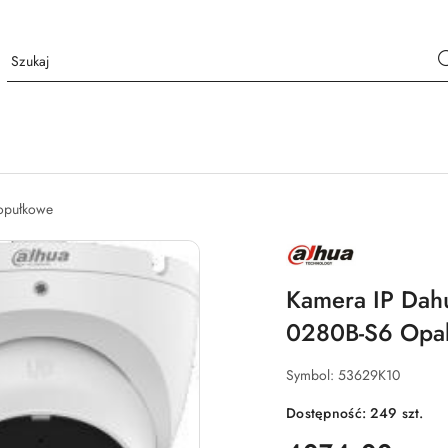
opułkowe
NAZWA
PRODUCENTA:
DAHUA
Kamera IP Dah
0280B-S6 Opak
Symbol:
53629K10
Dostępność:
249
szt.