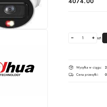
cena:
4074.00
Ilość
szt.
Dostępność
Wysyłka w ciągu:
2
i
Cena przesyłki:
dostawa