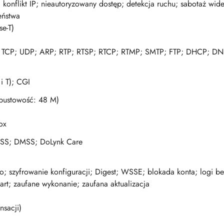
; konflikt IP; nieautoryzowany dostęp; detekcja ruchu; sabotaż wi
eństwa
e-T)
P; TCP; UDP; ARP; RTP; RTSP; RTCP; RTMP; SMTP; FTP; DHCP; DN
i T); CGI
epustowość: 48 M)
ox
 DSS; DMSS; DoLynk Care
; szyfrowanie konfiguracji; Digest; WSSE; blokada konta; logi be
art; zaufane wykonanie; zaufana aktualizacja
sacji)