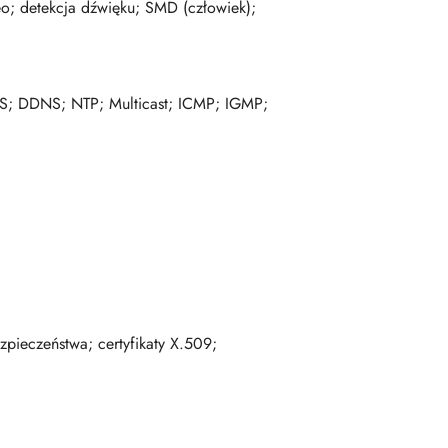
deo; detekcja dźwięku; SMD (człowiek);
S; DDNS; NTP; Multicast; ICMP; IGMP;
zpieczeństwa; certyfikaty X.509;