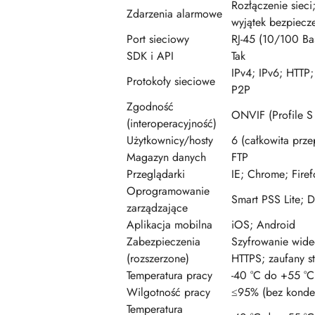
Rozłączenie sieci
Zdarzenia alarmowe
wyjątek bezpiecz
Port sieciowy
RJ-45 (10/100 Bas
SDK i API
Tak
IPv4; IPv6; HTT
Protokoły sieciowe
P2P
Zgodność
ONVIF (Profile S 
(interoperacyjność)
Użytkownicy/hosty
6 (całkowita prz
Magazyn danych
FTP
Przeglądarki
IE; Chrome; Firef
Oprogramowanie
Smart PSS Lite;
zarządzające
Aplikacja mobilna
iOS; Android
Zabezpieczenia
Szyfrowanie wideo
(rozszerzone)
HTTPS; zaufany st
Temperatura pracy
-40 °C do +55 °C
Wilgotność pracy
≤95% (bez konden
Temperatura