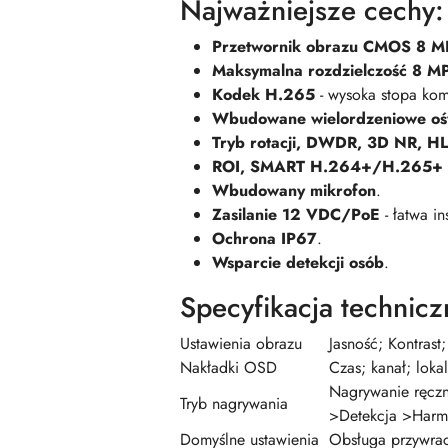
Najważniejsze cechy:
Przetwornik obrazu CMOS 8 M
Maksymalna rozdzielczość 8 M
Kodek H.265
- wysoka stopa kompr
Wbudowane wielordzeniowe ośw
Tryb rotacji, DWDR, 3D NR, H
ROI, SMART H.264+/H.265+
Wbudowany mikrofon
.
Zasilanie 12 VDC/PoE
- łatwa in
Ochrona IP67
.
Wsparcie detekcji osób
.
Specyfikacja technicz
Ustawienia obrazu
Jasność; Kontras
Nakładki OSD
Czas; kanał; loka
Nagrywanie ręczn
Tryb nagrywania
>Detekcja >Har
Domyślne ustawienia
Obsługa przywrac