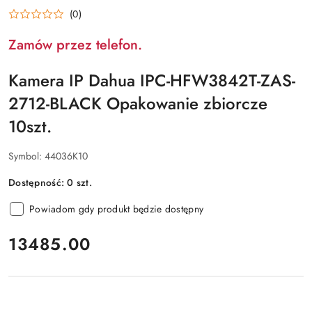
DAHUA
(0)
Zamów przez telefon.
Kamera IP Dahua IPC-HFW3842T-ZAS-
2712-BLACK Opakowanie zbiorcze
10szt.
Symbol:
44036K10
Dostępność:
0
szt.
Powiadom gdy produkt będzie dostępny
cena:
13485.00