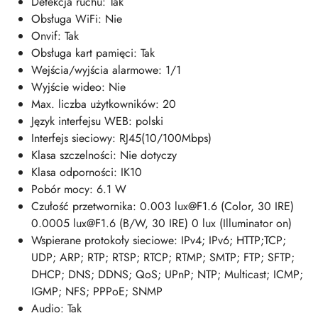
Detekcja ruchu: Tak
Obsługa WiFi: Nie
Onvif: Tak
Obsługa kart pamięci: Tak
Wejścia/wyjścia alarmowe: 1/1
Wyjście wideo: Nie
Max. liczba użytkowników: 20
Język interfejsu WEB: polski
Interfejs sieciowy: RJ45(10/100Mbps)
Klasa szczelności: Nie dotyczy
Klasa odporności: IK10
Pobór mocy: 6.1 W
Czułość przetwornika: 0.003 lux@F1.6 (Color, 30 IRE)
0.0005 lux@F1.6 (B/W, 30 IRE) 0 lux (Illuminator on)
Wspierane protokoły sieciowe: IPv4; IPv6; HTTP;TCP;
UDP; ARP; RTP; RTSP; RTCP; RTMP; SMTP; FTP; SFTP;
DHCP; DNS; DDNS; QoS; UPnP; NTP; Multicast; ICMP;
IGMP; NFS; PPPoE; SNMP
Audio: Tak