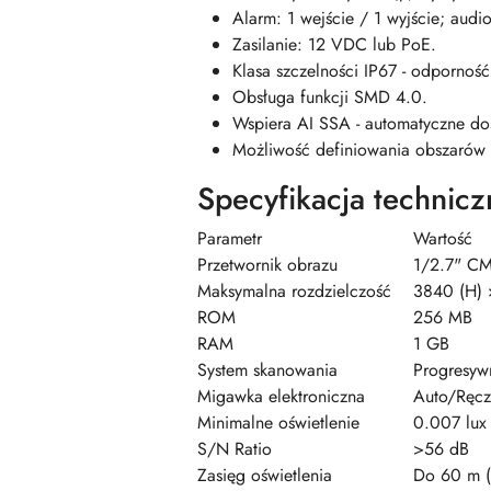
Alarm: 1 wejście / 1 wyjście; aud
Zasilanie: 12 VDC lub PoE.
Klasa szczelności IP67 - odporność
Obsługa funkcji SMD 4.0.
Wspiera AI SSA - automatyczne do
Możliwość definiowania obszarów 
Specyfikacja technicz
Parametr
Wartość
Przetwornik obrazu
1/2.7" C
Maksymalna rozdzielczość
3840 (H) 
ROM
256 MB
RAM
1 GB
System skanowania
Progresyw
Migawka elektroniczna
Auto/Ręcz
Minimalne oświetlenie
0.007 lux 
S/N Ratio
>56 dB
Zasięg oświetlenia
Do 60 m (I