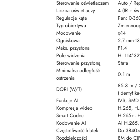
Sterowanie oświetlaczem
Auto / Rę
Liczba oświetlaczy
4 (IR + św
Regulacja kąta
Pan: 0-360
Typ obiektywu
Zmiennoo
Mocowanie
φ14
Ogniskowa
2.7 mm-1
Maks. przysłona
F1.4
Pole widzenia
H: 114°-32°
Sterowanie przysłoną
Stała
Minimalna odległość
0.1 m
ostrzenia
85.3 m / 
DORI (W/T)
(Identyfika
Funkcje AI
IVS, SMD 
Kompresja wideo
H.265, H
Smart Codec
H.265+, 
Kodowanie AI
AI H.265,
Częstotliwość klatek
Do 3840×2
Rozdzielczości
8M do CIF 