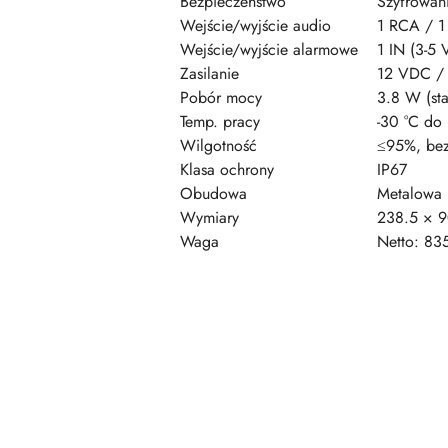
Bezpieczeństwo
Szyfrowani
Wejście/wyjście audio
1 RCA / 
Wejście/wyjście alarmowe
1 IN (3-5
Zasilanie
12 VDC / 
Pobór mocy
3.8 W (st
Temp. pracy
-30 °C do
Wilgotność
≤95%, bez
Klasa ochrony
IP67
Obudowa
Metalowa
Wymiary
238.5 × 
Waga
Netto: 835
Pomiń karuzelę produktów