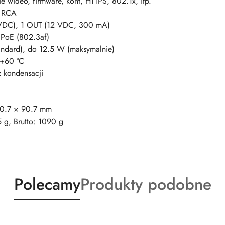
e wideo, firmware, kont, HTTPS, 802.1x, itp.
1 RCA
 VDC), 1 OUT (12 VDC, 300 mA)
PoE (802.3af)
andard), do 12.5 W (maksymalnie)
 +60 °C
 kondensacji
90.7 × 90.7 mm
 g, Brutto: 1090 g
Produkty
Produkty
Polecamy
Produkty podobne
o
o