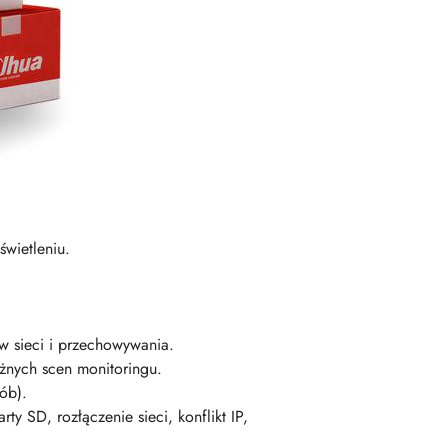
wietleniu.
 sieci i przechowywania.
żnych scen monitoringu.
sób).
y SD, rozłączenie sieci, konflikt IP,