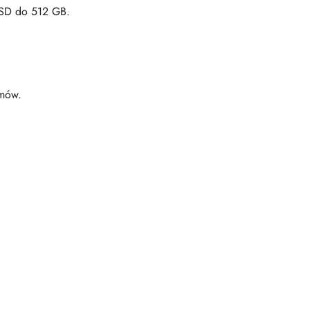
o SD do 512 GB.
rmów.