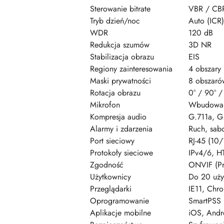
Sterowanie bitrate
VBR / CB
Tryb dzień/noc
Auto (ICR)
WDR
120 dB
Redukcja szumów
3D NR
Stabilizacja obrazu
EIS
Regiony zainteresowania
4 obszary
Maski prywatności
8 obszaró
Rotacja obrazu
0° / 90° /
Mikrofon
Wbudowa
Kompresja audio
G.711a, G
Alarmy i zdarzenia
Ruch, sabo
Port sieciowy
RJ-45 (10/
Protokoły sieciowe
IPv4/6, HT
Zgodność
ONVIF (Pr
Użytkownicy
Do 20 uży
Przeglądarki
IE11, Chro
Oprogramowanie
SmartPSS 
Aplikacje mobilne
iOS, Andr