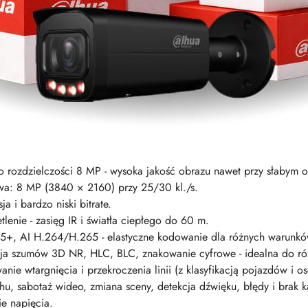
rozdzielczości 8 MP - wysoka jakość obrazu nawet przy słabym oś
wa: 8 MP (3840 × 2160) przy 25/30 kl./s.
 i bardzo niski bitrate.
nie - zasięg IR i światła ciepłego do 60 m.
+, AI H.264/H.265 - elastyczne kodowanie dla różnych warunków
cja szumów 3D NR, HLC, BLC, znakowanie cyfrowe - idealna do ró
nie wtargnięcia i przekroczenia linii (z klasyfikacją pojazdów i o
u, sabotaż wideo, zmiana sceny, detekcja dźwięku, błędy i brak kart
e napięcia.