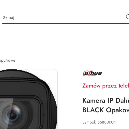
opułkowe
NAZWA
PRODUCENTA:
DAHUA
Zamów przez tele
Kamera IP Dah
BLACK Opakowa
Symbol:
56880K04