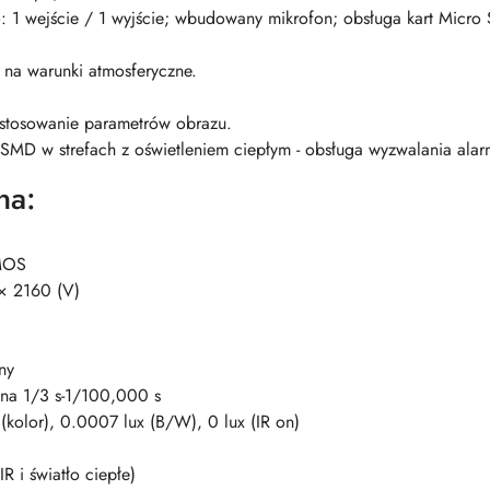
io: 1 wejście / 1 wyjście; wbudowany mikrofon; obsługa kart Micr
 na warunki atmosferyczne.
stosowanie parametrów obrazu.
SMD w strefach z oświetleniem ciepłym - obsługa wyzwalania ala
na:
MOS
× 2160 (V)
ny
na 1/3 s-1/100,000 s
(kolor), 0.0007 lux (B/W), 0 lux (IR on)
R i światło ciepłe)