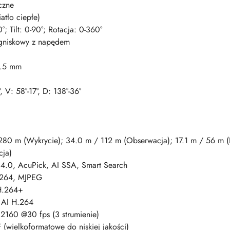
czne
iatło ciepłe)
°; Tilt: 0-90°; Rotacja: 0-360°
gniskowy z napędem
3.5 mm
, V: 58°-17°, D: 138°-36°
280 m (Wykrycie); 34.0 m / 112 m (Obserwacja); 17.1 m / 56 m 
cja)
4.0, AcuPick, AI SSA, Smart Search
.264, MJPEG
H.264+
 AI H.264
160 @30 fps (3 strumienie)
(wielkoformatowe do niskiej jakości)