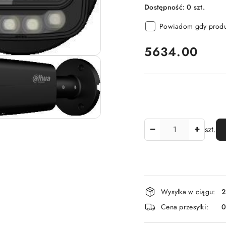
Dostępność:
0
szt.
Powiadom gdy produk
cena:
5634.00
Ilość
szt.
Dostępność
Wysyłka w ciągu:
2
i
Cena przesyłki:
dostawa