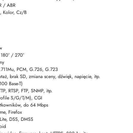
R / ABR
, Kolor, Cz/B
w
 180° / 270°
ny
.711Mu, PCM, G.726, G.723
taż, brak SD, zmiana sceny, dźwięk, napięcie, itp.
100 Base-T)
TP, RTSP, FTP, SNMP, itp.
ofile S/G/T/M), CGI
tkowników, do 64 Mbps
me, Firefox
Lite, DSS, DMSS
oid