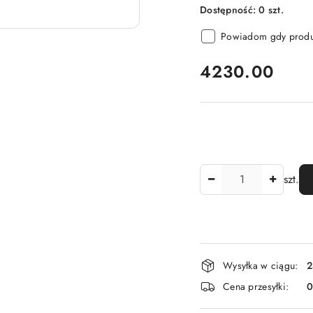
Dostępność:
0
szt.
Powiadom gdy produk
cena:
4230.00
Ilość
szt.
Dostępność
Wysyłka w ciągu:
2
i
Cena przesyłki:
dostawa