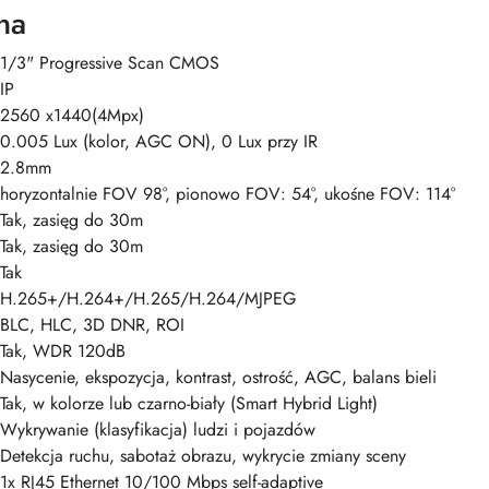
na
1/3" Progressive Scan CMOS
IP
2560 x1440(4Mpx)
0.005 Lux (kolor, AGC ON), 0 Lux przy IR
2.8mm
horyzontalnie FOV 98°, pionowo FOV: 54°, ukośne FOV: 114°
Tak, zasięg do 30m
Tak, zasięg do 30m
Tak
H.265+/H.264+/H.265/H.264/MJPEG
BLC, HLC, 3D DNR, ROI
Tak, WDR 120dB
Nasycenie, ekspozycja, kontrast, ostrość, AGC, balans bieli
Tak, w kolorze lub czarno-biały (Smart Hybrid Light)
Wykrywanie (klasyfikacja) ludzi i pojazdów
Detekcja ruchu, sabotaż obrazu, wykrycie zmiany sceny
1x RJ45 Ethernet 10/100 Mbps self-adaptive