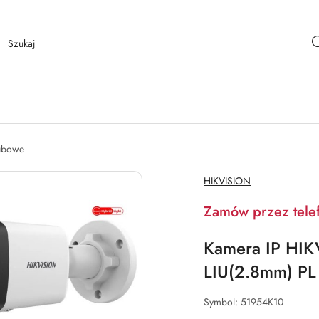
ubowe
NAZWA
HIKVISION
PRODUCENTA:
Zamów przez tele
Kamera IP HI
LIU(2.8mm) PL
Symbol:
51954K10