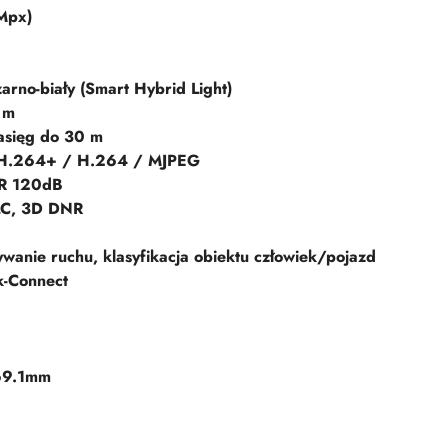
Mpx)
zarno-biały (Smart Hybrid Light)
 m
zasięg do 30 m
H.264+ / H.264 / MJPEG
R 120dB
LC, 3D DNR
wanie ruchu, klasyfikacja obiektu człowiek/pojazd
-Connect
69.1mm