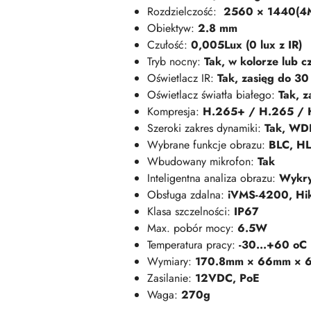
Rozdzielczość:
2560 × 1440(4
Obiektyw:
2.8 mm
Czułość:
0,005Lux (0 lux z IR)
Tryb nocny:
Tak, w kolorze lub c
Oświetlacz IR:
Tak, zasięg do 30
Oświetlacz światła białego:
Tak, 
Kompresja:
H.265+ / H.265 / 
Szeroki zakres dynamiki:
Tak, WD
Wybrane funkcje obrazu:
BLC, H
Wbudowany mikrofon:
Tak
Inteligentna analiza obrazu:
Wykry
Obsługa zdalna:
iVMS-4200, Hik
Klasa szczelności:
IP67
Max. pobór mocy:
6.5W
Temperatura pracy:
-30...+60 oC
Wymiary:
170.8mm × 66mm × 
Zasilanie:
12VDC, PoE
Waga:
270g