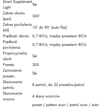
Smart Supplement
Tak
Light
Zakres obrotu
360°
(pan)
Zakres pochylenia
-15° do 90° (auto flip)
(tilt)
Prędkość obrotu
0,1°-80°/s; między presetami 80°/s
Prędkość
0,1°-80°/s; między presetami 80°/s
pochylenia
Proporcjonalny
Tak
obrót
Presety
300
Zamrożenie
Tak
presetu
Skanowanie
8 patroli, do 32 presetów/patrol
patrolu
Skanowanie
4 skany wzorców
wzorca
preset / pattern scan / patrol scan / auto