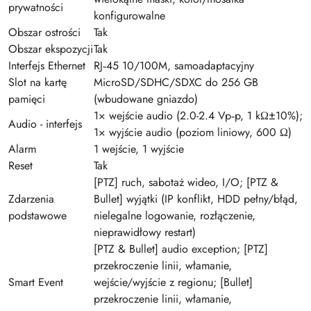
prywatności
konfigurowalne
Obszar ostrości
Tak
Obszar ekspozycji
Tak
Interfejs Ethernet
RJ‑45 10/100M, samoadaptacyjny
Slot na kartę
MicroSD/SDHC/SDXC do 256 GB
pamięci
(wbudowane gniazdo)
1× wejście audio (2.0-2.4 Vp‑p, 1 kΩ±10%);
Audio - interfejs
1× wyjście audio (poziom liniowy, 600 Ω)
Alarm
1 wejście, 1 wyjście
Reset
Tak
[PTZ] ruch, sabotaż wideo, I/O; [PTZ &
Zdarzenia
Bullet] wyjątki (IP konflikt, HDD pełny/błąd,
podstawowe
nielegalne logowanie, rozłączenie,
nieprawidłowy restart)
[PTZ & Bullet] audio exception; [PTZ]
przekroczenie linii, włamanie,
Smart Event
wejście/wyjście z regionu; [Bullet]
przekroczenie linii, włamanie,