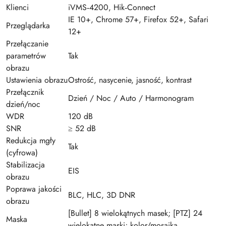
Klienci
iVMS‑4200, Hik‑Connect
IE 10+, Chrome 57+, Firefox 52+, Safari
Przeglądarka
12+
Przełączanie
parametrów
Tak
obrazu
Ustawienia obrazu
Ostrość, nasycenie, jasność, kontrast
Przełącznik
Dzień / Noc / Auto / Harmonogram
dzień/noc
WDR
120 dB
SNR
≥ 52 dB
Redukcja mgły
Tak
(cyfrowa)
Stabilizacja
EIS
obrazu
Poprawa jakości
BLC, HLC, 3D DNR
obrazu
[Bullet] 8 wielokątnych masek; [PTZ] 24
Maska
wielokątne maski; kolor/mosaika