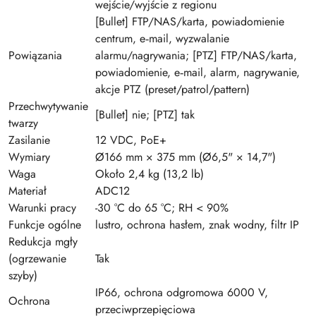
wejście/wyjście z regionu
[Bullet] FTP/NAS/karta, powiadomienie
centrum, e‑mail, wyzwalanie
Powiązania
alarmu/nagrywania; [PTZ] FTP/NAS/karta,
powiadomienie, e‑mail, alarm, nagrywanie,
akcje PTZ (preset/patrol/pattern)
Przechwytywanie
[Bullet] nie; [PTZ] tak
twarzy
Zasilanie
12 VDC, PoE+
Wymiary
Ø166 mm × 375 mm (Ø6,5" × 14,7")
Waga
Około 2,4 kg (13,2 lb)
Materiał
ADC12
Warunki pracy
-30 °C do 65 °C; RH < 90%
Funkcje ogólne
lustro, ochrona hasłem, znak wodny, filtr IP
Redukcja mgły
(ogrzewanie
Tak
szyby)
IP66, ochrona odgromowa 6000 V,
Ochrona
przeciwprzepięciowa