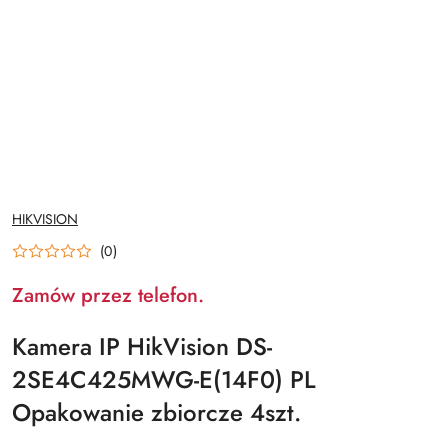
NAZWA
HIKVISION
PRODUCENTA:
(0)
Zamów przez telefon.
Kamera IP HikVision DS-
2SE4C425MWG-E(14F0) PL
Opakowanie zbiorcze 4szt.