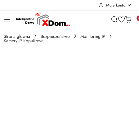
Moje konto
Przejdź do treści głównej
Przejdź do wyszukiwarki
Przejdź do moje konto
Przejdź do menu głównego
Przejdź do opisu produktu
Przejdź do stopki
Strona główna
Bezpieczeństwo
Monitoring IP
Kamery IP Kopułkowe