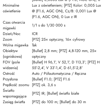
Minimalne
Lux z oświetleniem; [PTZ] Kolor: 0,005 Lux
oświetlenie
@ (F1.6, AGC ON), Cz/B: 0,001 Lux @
(F1.6, AGC ON), 0 Lux z IR
Czas otwarcia
1/1 s do 1/30 000 s
migawki
Dzień/Noc
ICR
Zoom
[PTZ] 25× optyczny, 16× cyfrowy
Wolna migawka
Tak
Obiektyw
[Bullet] 2,8 mm; [PTZ] 4,8-120 mm, 25×
(ogniskowa)
optyczny
FOV (pole
[Bullet] H 96,1°, V 52,1°, D 113,3°; [PTZ] H
widzenia)
55°-2,4°, V 33°-1,4°, D 61,5°-2,8°
Ostrość
Auto / Półautomatyczna / Ręczna
Przysłona
[Bullet] F1.0; [PTZ] F1.6
Prędkość zoomu
[PTZ] ok. 3,6 s
Światło
[PTZ] IR; [Bullet] światło białe
wspomagające
Zasięg światła
[PTZ] do 100 m; [Bullet] do 30 m