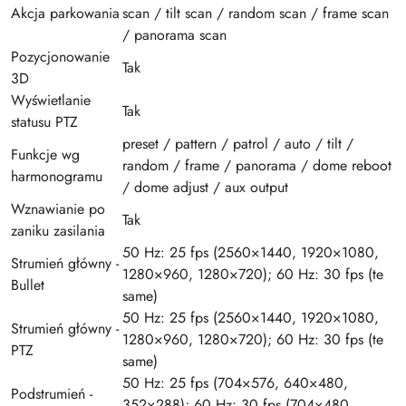
Akcja parkowania
scan / tilt scan / random scan / frame scan
/ panorama scan
Pozycjonowanie
Tak
3D
Wyświetlanie
Tak
statusu PTZ
preset / pattern / patrol / auto / tilt /
Funkcje wg
random / frame / panorama / dome reboot
harmonogramu
/ dome adjust / aux output
Wznawianie po
Tak
zaniku zasilania
50 Hz: 25 fps (2560×1440, 1920×1080,
Strumień główny -
1280×960, 1280×720); 60 Hz: 30 fps (te
Bullet
same)
50 Hz: 25 fps (2560×1440, 1920×1080,
Strumień główny -
1280×960, 1280×720); 60 Hz: 30 fps (te
PTZ
same)
50 Hz: 25 fps (704×576, 640×480,
Podstrumień -
352×288); 60 Hz: 30 fps (704×480,