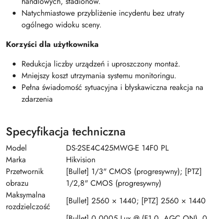
handlowych, stadionów.
Natychmiastowe przybliżenie incydentu bez utraty
ogólnego widoku sceny.
Korzyści dla użytkownika
Redukcja liczby urządzeń i uproszczony montaż.
Mniejszy koszt utrzymania systemu monitoringu.
Pełna świadomość sytuacyjna i błyskawiczna reakcja na
zdarzenia
Specyfikacja techniczna
Model
DS-2SE4C425MWG-E 14F0 PL
Marka
Hikvision
Przetwornik
[Bullet] 1/3" CMOS (progresywny); [PTZ]
obrazu
1/2,8" CMOS (progresywny)
Maksymalna
[Bullet] 2560 × 1440; [PTZ] 2560 × 1440
rozdzielczość
[Bullet] 0,0005 Lux @ (F1.0, AGC ON), 0