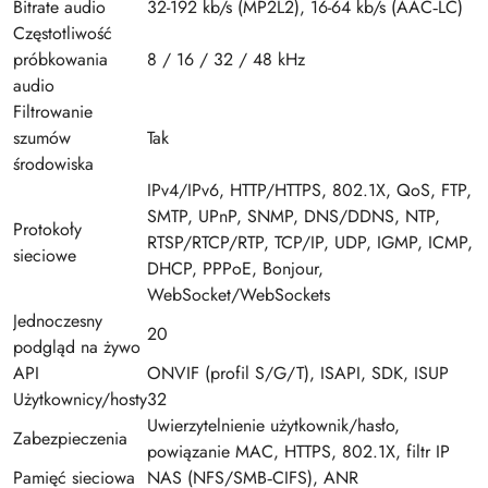
Bitrate audio
32-192 kb/s (MP2L2), 16-64 kb/s (AAC‑LC)
Częstotliwość
próbkowania
8 / 16 / 32 / 48 kHz
audio
Filtrowanie
szumów
Tak
środowiska
IPv4/IPv6, HTTP/HTTPS, 802.1X, QoS, FTP,
SMTP, UPnP, SNMP, DNS/DDNS, NTP,
Protokoły
RTSP/RTCP/RTP, TCP/IP, UDP, IGMP, ICMP,
sieciowe
DHCP, PPPoE, Bonjour,
WebSocket/WebSockets
Jednoczesny
20
podgląd na żywo
API
ONVIF (profil S/G/T), ISAPI, SDK, ISUP
Użytkownicy/hosty
32
Uwierzytelnienie użytkownik/hasło,
Zabezpieczenia
powiązanie MAC, HTTPS, 802.1X, filtr IP
Pamięć sieciowa
NAS (NFS/SMB‑CIFS), ANR