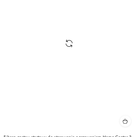
Fibaro zestaw startowy do sterowania ogrzewaniem Home Center 3