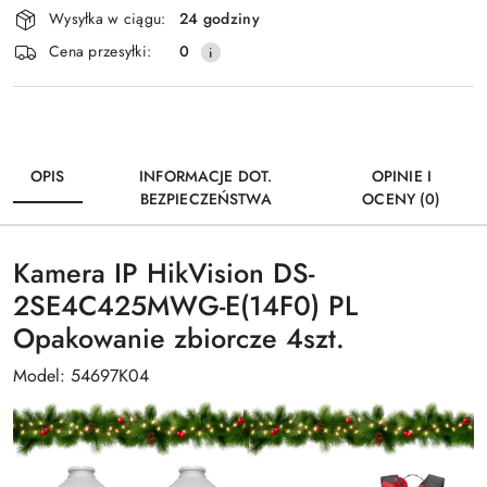
Wysyłka w ciągu:
24 godziny
i
Wyślij
Cena przesyłki:
0
dostawa
OPIS
INFORMACJE DOT.
OPINIE I
BEZPIECZEŃSTWA
OCENY (0)
Kamera IP HikVision DS-
2SE4C425MWG-E(14F0) PL
Opakowanie zbiorcze 4szt.
Model: 54697K04