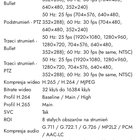
Bullet
640×480, 352×240)
50 Hz: 25 fps (704×576, 640×480,
Podstrumień - PTZ
352×288); 60 Hz: 30 fps (704×480,
640×480, 352×240)
50 Hz: 25 fps (1920×1080, 1280×960,
Trzeci strumień -
1280×720, 704×576, 640×480,
Bullet
352×288); 60 Hz: 30 fps (te same, NTSC)
50 Hz: 25 fps (1920×1080, 1280×960,
Trzeci strumień -
1280×720, 704×576, 640×480,
PTZ
352×288); 60 Hz: 30 fps (te same, NTSC)
Kompresja wideo
H.265 / H.264 / MJPEG
Bitrate wideo
32 kb/s do 16384 kb/s
Profil H.264
Baseline / Main / High
Profil H.265
Main
SVC
Tak
ROI
8 stałych obszarów na strumień
G.711 / G.722.1 / G.726 / MP2L2 / PCM
Kompresja audio
/ AAC‑LC