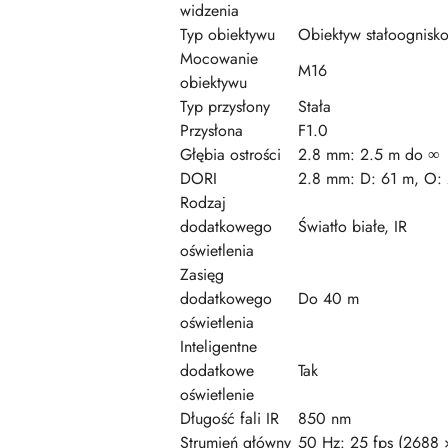
widzenia
Typ obiektywu
Obiektyw stałoognisk
Mocowanie
M16
obiektywu
Typ przysłony
Stała
Przysłona
F1.0
Głębia ostrości
2.8 mm: 2.5 m do ∞
DORI
2.8 mm: D: 61 m, O: 
Rodzaj
dodatkowego
Światło białe, IR
oświetlenia
Zasięg
dodatkowego
Do 40 m
oświetlenia
Inteligentne
dodatkowe
Tak
oświetlenie
Długość fali IR
850 nm
Strumień główny
50 Hz: 25 fps (2688