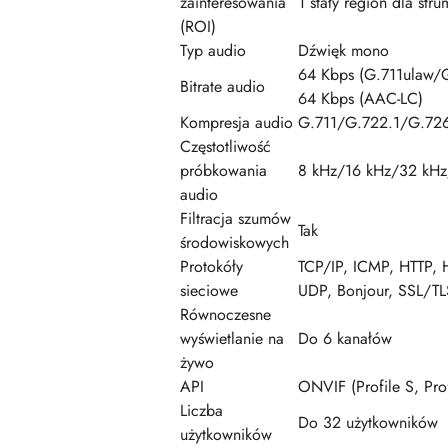
zainteresowania
1 stały region dla str
(ROI)
Typ audio
Dźwięk mono
64 Kbps (G.711ulaw/
Bitrate audio
64 Kbps (AAC-LC)
Kompresja audio
G.711/G.722.1/G.7
Częstotliwość
próbkowania
8 kHz/16 kHz/32 kHz
audio
Filtracja szumów
Tak
środowiskowych
Protokóły
TCP/IP, ICMP, HTTP, 
sieciowe
UDP, Bonjour, SSL/T
Równoczesne
wyświetlanie na
Do 6 kanałów
żywo
API
ONVIF (Profile S, Prof
Liczba
Do 32 użytkowników
użytkowników