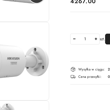
cena:
4267.00
Ilość
szt.
Dostępność
Wysyłka w ciągu:
2
i
Cena przesyłki:
dostawa