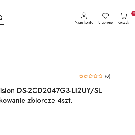
Moje konto
Ulubione
Koszyk
(0)
vision DS-2CD2047G3-LI2UY/SL
owanie zbiorcze 4szt.