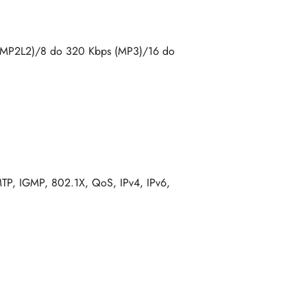
 (MP2L2)/8 do 320 Kbps (MP3)/16 do
TP, IGMP, 802.1X, QoS, IPv4, IPv6,