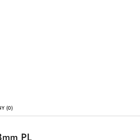
Y (0)
.8mm PL