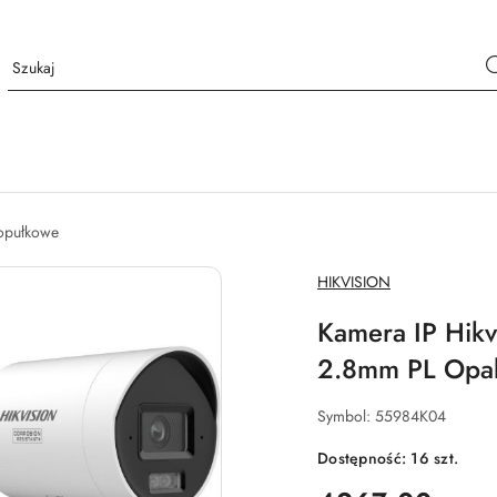
opułkowe
NAZWA
HIKVISION
PRODUCENTA:
Kamera IP Hik
2.8mm PL Opak
Symbol:
55984K04
Dostępność:
16
szt.