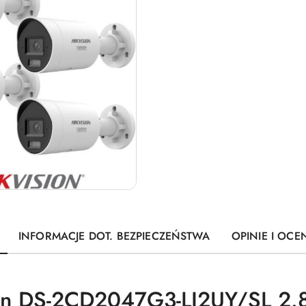
INFORMACJE DOT. BEZPIECZEŃSTWA
OPINIE I OCEN
ion DS-2CD2047G3-LI2UY/SL 2