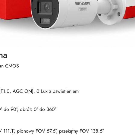
na
Scan CMOS
(F1.0, AGC ON), 0 Lux z oświetleniem
 0° do 90°, obrót: 0° do 360°
111.1°, pionowy FOV 57.6°, przekątny FOV 138.5°