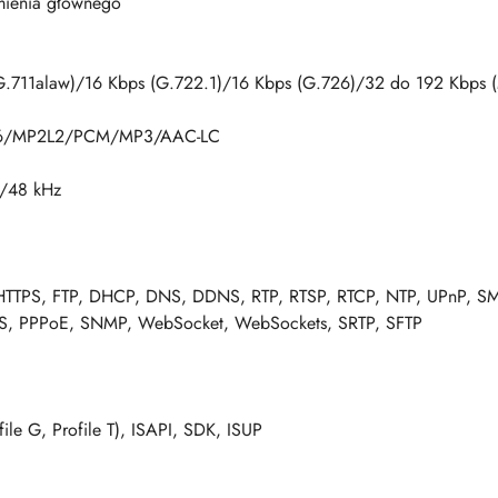
umienia głównego
G.711alaw)/16 Kbps (G.722.1)/16 Kbps (G.726)/32 do 192 Kbps
26/MP2L2/PCM/MP3/AAC-LC
/48 kHz
HTTPS, FTP, DHCP, DNS, DDNS, RTP, RTSP, RTCP, NTP, UPnP, SM
LS, PPPoE, SNMP, WebSocket, WebSockets, SRTP, SFTP
ile G, Profile T), ISAPI, SDK, ISUP