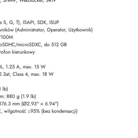
, SNMP, WebSocket, SRTP
e S, G, T), ISAPI, SDK, ISUP
ników (Administrator, Operator, Użytkownik)
M/100M
roSDHC/microSDXC, do 512 GB
rofon kierunkowy
, 1.25 A, max. 15 W
.3at, Class 4, max. 18 W
 lb)
: 880 g (1.9 lb)
76.3 mm (Ø2.93" × 6.94")
, wilgotność ≤95% (bez kondensacji)