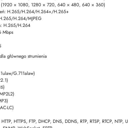
s (1920 × 1080, 1280 × 720, 640 × 480, 640 × 360)
mień: H.265/H.264/H.264+/H.265+
: H.265/H.264/MJPEG
eń: H.265/H.264
6 Mbps
5
 dla głównego strumienia
11ulaw/G.711alaw)
2.1)
26)
(MP2L2)
MP3)
AAC-LC)
, HTTP, HTTPS, FTP, DHCP, DNS, DDNS, RTP, RTSP, RTCP, NTP, U