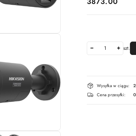
cena:
3873.00
Ilość
szt.
Dostępność
Wysyłka w ciągu:
2
i
Cena przesyłki:
dostawa