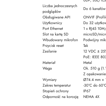
UDP, SSL/TLS
Liczba jednoczesnych
Do 6 kanałów
podglądów
Obsługiwane API
ONVIF (Profil
Użytkownicy
Do 32 użytkow
Port Ethernet
1 x RJ45 10
Slot na kartę SD
microSD/mic
Wbudowany mikrofon
Podwójny mik
Przycisk reset
Tak
Zasilanie
12 VDC ± 25%
PoE: IEEE 802
Materiał
Metal
Waga
Ok. 510 g (1.1
Z opakowaniem
Wymiary
Ø74.4 mm × 1
Zakres temperatur
-30°C do 60°C
Stopień ochrony
IP67
Odporność na korozję
NEMA 4X