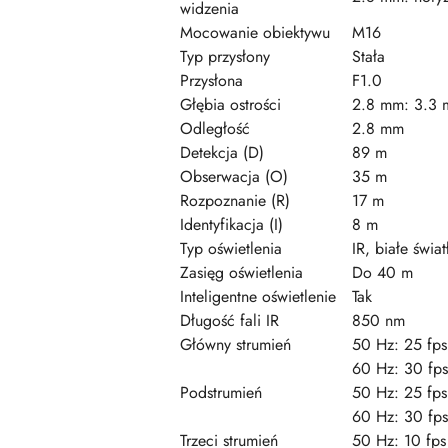
widzenia
Mocowanie obiektywu
M16
Typ przysłony
Stała
Przysłona
F1.0
Głębia ostrości
2.8 mm: 3.3 
Odległość
2.8 mm
Detekcja (D)
89 m
Obserwacja (O)
35 m
Rozpoznanie (R)
17 m
Identyfikacja (I)
8 m
Typ oświetlenia
IR, białe świat
Zasięg oświetlenia
Do 40 m
Inteligentne oświetlenie
Tak
Długość fali IR
850 nm
Główny strumień
50 Hz: 25 fp
60 Hz: 30 fp
Podstrumień
50 Hz: 25 fp
60 Hz: 30 fp
Trzeci strumień
50 Hz: 10 fp