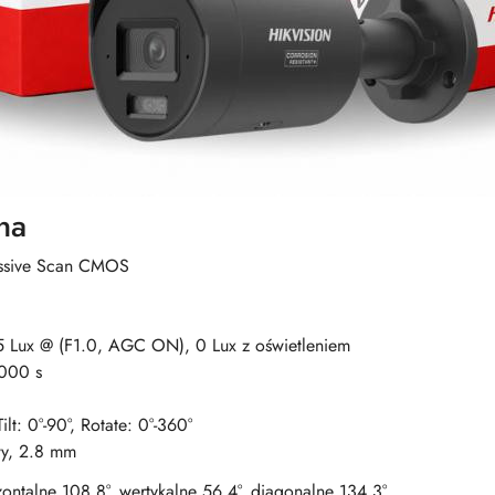
na
essive Scan CMOS
 Lux @ (F1.0, AGC ON), 0 Lux z oświetleniem
 000 s
ilt: 0°-90°, Rotate: 0°-360°
wy, 2.8 mm
ontalne 108.8°, wertykalne 56.4°, diagonalne 134.3°