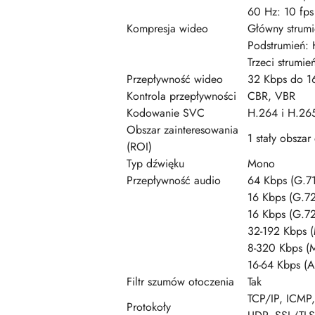
60 Hz: 10 fp
Kompresja wideo
Główny stru
Podstrumień
Trzeci strumi
Przepływność wideo
32 Kbps do 1
Kontrola przepływności
CBR, VBR
Kodowanie SVC
H.264 i H.26
Obszar zainteresowania
1 stały obszar
(ROI)
Typ dźwięku
Mono
Przepływność audio
64 Kbps (G.7
16 Kbps (G.72
16 Kbps (G.7
32-192 Kbps 
8-320 Kbps (
16-64 Kbps (
Filtr szumów otoczenia
Tak
TCP/IP, ICMP
Protokoły