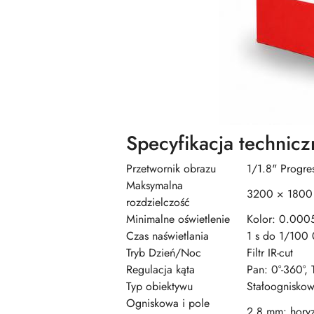
Specyfikacja technicz
Przetwornik obrazu
1/1.8" Progr
Maksymalna
3200 × 1800
rozdzielczość
Minimalne oświetlenie
Kolor: 0.0005
Czas naświetlania
1 s do 1/100
Tryb Dzień/Noc
Filtr IR-cut
Regulacja kąta
Pan: 0°-360°, T
Typ obiektywu
Stałoognisko
Ogniskowa i pole
2.8 mm: horyz