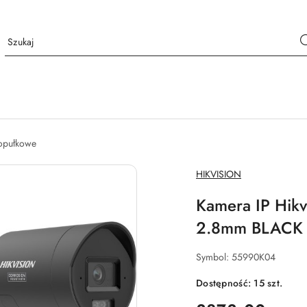
opułkowe
NAZWA
HIKVISION
PRODUCENTA:
Kamera IP Hik
2.8mm BLACK P
Symbol:
55990K04
Dostępność:
15
szt.