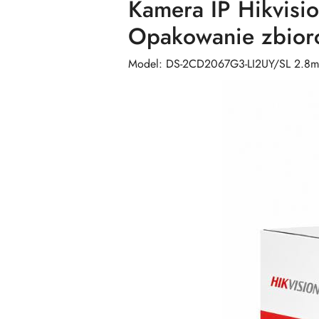
Kamera IP Hikvis
Opakowanie zbiorc
Model: DS-2CD2067G3-LI2UY/SL 2.8