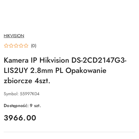
NAZWA
HIKVISION
PRODUCENTA:
(0)
Kamera IP Hikvision DS-2CD2147G3-
LIS2UY 2.8mm PL Opakowanie
zbiorcze 4szt.
Symbol:
55997K04
Dostępność:
9
szt.
cena:
3966.00