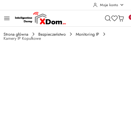
Moje konto
Przejdź do treści głównej
Przejdź do wyszukiwarki
Przejdź do moje konto
Przejdź do menu głównego
Przejdź do opisu produktu
Przejdź do stopki
Strona główna
Bezpieczeństwo
Monitoring IP
Kamery IP Kopułkowe