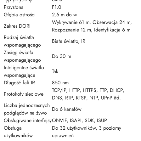
Przysłona
F1.0
Głębia ostrości
2.5 m do ∞
Wykrywanie 61 m, Obserwacja 24 m,
Zakres DORI
Rozpoznanie 12 m, Identyfikacja 6 m
Rodzaj światła
Białe światło, IR
wspomagającego
Zasięg światła
Do 30 m
wspomagającego
Inteligentne światło
Tak
wspomagające
Długość fali IR
850 nm
TCP/IP, HTTP, HTTPS, FTP, DHCP,
Protokoły sieciowe
DNS, RTP, RTSP, NTP, UPnP itd.
Liczba jednoczesnych
Do 6 kanałów
podglądów na żywo
Obsługiwane interfejsy
ONVIF, ISAPI, SDK, ISUP
Obsługa
Do 32 użytkowników, 3 poziomy
użytkowników
uprawnień