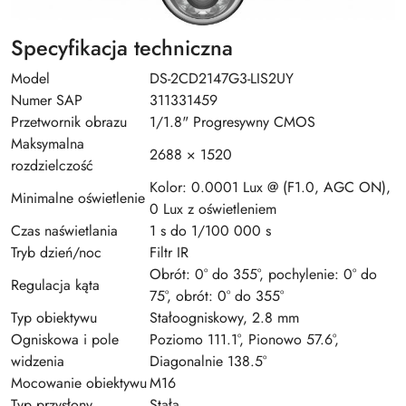
Specyfikacja techniczna
Model
DS-2CD2147G3-LIS2UY
Numer SAP
311331459
Przetwornik obrazu
1/1.8" Progresywny CMOS
Maksymalna
2688 × 1520
rozdzielczość
Kolor: 0.0001 Lux @ (F1.0, AGC ON),
Minimalne oświetlenie
0 Lux z oświetleniem
Czas naświetlania
1 s do 1/100 000 s
Tryb dzień/noc
Filtr IR
Obrót: 0° do 355°, pochylenie: 0° do
Regulacja kąta
75°, obrót: 0° do 355°
Typ obiektywu
Stałoogniskowy, 2.8 mm
Ogniskowa i pole
Poziomo 111.1°, Pionowo 57.6°,
widzenia
Diagonalnie 138.5°
Mocowanie obiektywu
M16
Typ przysłony
Stała