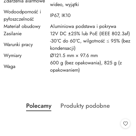
Zdarzenia alarmowe
wideo, wyjątki
Wodoodporność i
IP67, IK10
pyłoszczelność
Materiał obudowy
Aluminiowa podstawa i pokrywa
Zasilanie
12V DC ±25% lub PoE (IEEE 802.3af)
-30°C do 60°C, wilgotność ≤ 95% (bez
Warunki pracy
kondensacji)
Wymiary
Ø121.5 mm × 97.6 mm
600 g (bez opakowania), 825 g (z
Waga
opakowaniem)
Produkty
Produkty
Polecamy
Produkty podobne
Pomiń karuzelę produktów
o
o
statusie:
statusie: