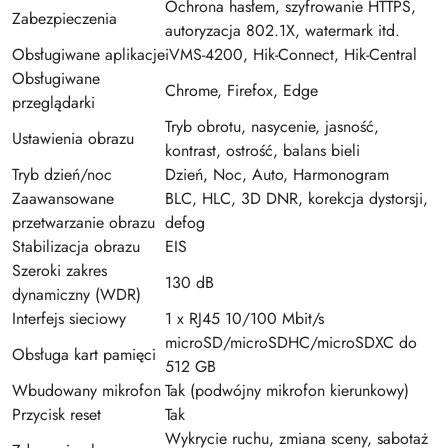
Ochrona hasłem, szyfrowanie HTTPS,
Zabezpieczenia
autoryzacja 802.1X, watermark itd.
Obsługiwane aplikacje
iVMS-4200, Hik-Connect, Hik-Central
Obsługiwane
Chrome, Firefox, Edge
przeglądarki
Tryb obrotu, nasycenie, jasność,
Ustawienia obrazu
kontrast, ostrość, balans bieli
Tryb dzień/noc
Dzień, Noc, Auto, Harmonogram
Zaawansowane
BLC, HLC, 3D DNR, korekcja dystorsji,
przetwarzanie obrazu
defog
Stabilizacja obrazu
EIS
Szeroki zakres
130 dB
dynamiczny (WDR)
Interfejs sieciowy
1 x RJ45 10/100 Mbit/s
microSD/microSDHC/microSDXC do
Obsługa kart pamięci
512 GB
Wbudowany mikrofon
Tak (podwójny mikrofon kierunkowy)
Przycisk reset
Tak
Wykrycie ruchu, zmiana sceny, sabotaż