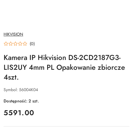
NAZWA
HIKVISION
PRODUCENTA:
(0)
Kamera IP Hikvision DS-2CD2187G3-
LIS2UY 4mm PL Opakowanie zbiorcze
4szt.
Symbol:
56004K04
Dostępność:
2
szt.
cena:
5591.00