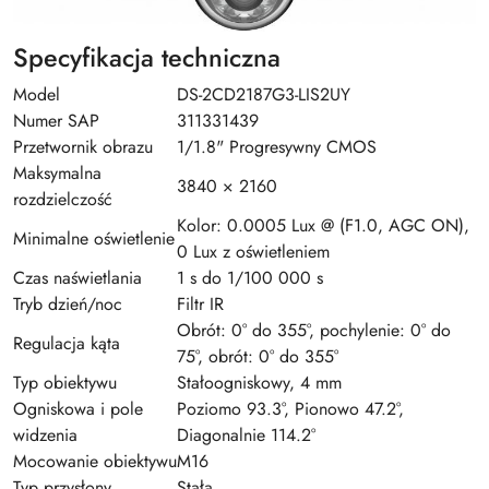
Specyfikacja techniczna
Model
DS-2CD2187G3-LIS2UY
Numer SAP
311331439
Przetwornik obrazu
1/1.8" Progresywny CMOS
Maksymalna
3840 × 2160
rozdzielczość
Kolor: 0.0005 Lux @ (F1.0, AGC ON),
Minimalne oświetlenie
0 Lux z oświetleniem
Czas naświetlania
1 s do 1/100 000 s
Tryb dzień/noc
Filtr IR
Obrót: 0° do 355°, pochylenie: 0° do
Regulacja kąta
75°, obrót: 0° do 355°
Typ obiektywu
Stałoogniskowy, 4 mm
Ogniskowa i pole
Poziomo 93.3°, Pionowo 47.2°,
widzenia
Diagonalnie 114.2°
Mocowanie obiektywu
M16
Typ przysłony
Stała