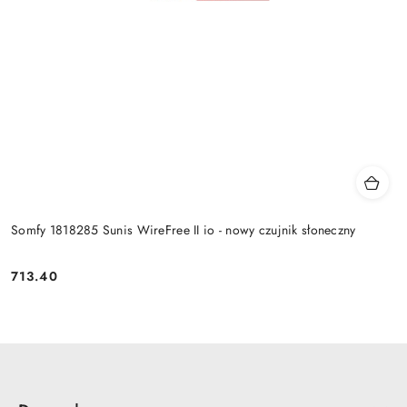
Somfy 1818285 Sunis WireFree II io - nowy czujnik słoneczny
713.40
Cena: