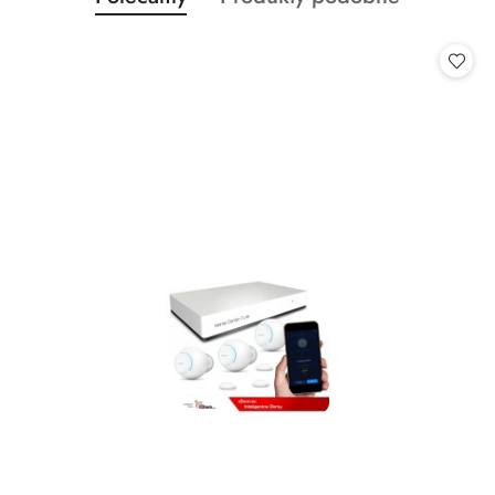
Pomiń karuzelę produktów
o
o
statusie:
statusie: