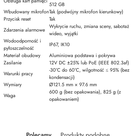
Obsługa kart pamięci
512 GB
Wbudowany mikrofon
Tak (podwójny mikrofon kierunkowy)
Przycisk reset
Tak
Wykrycie ruchu, zmiana sceny, sabotaż
Zdarzenia alarmowe
wideo, wyjątki
Wodoodporność i
IP67, IK10
pyłoszczelność
Materiał obudowy
Aluminiowa podstawa i pokrywa
Zasilanie
12V DC ±25% lub PoE (IEEE 802.3af)
-30°C do 60°C, wilgotność ≤ 95% (bez
Warunki pracy
kondensacji)
Wymiary
Ø121.5 mm × 97.6 mm
600 g (bez opakowania), 825 g (z
Waga
opakowaniem)
Produkty
Produkty
Polecamy
Produkty podobne