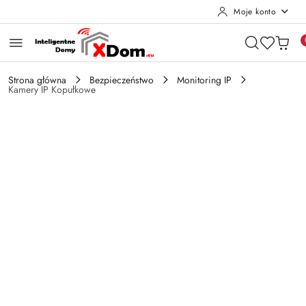
Moje konto
Przejdź do treści głównej
Przejdź do wyszukiwarki
Przejdź do moje konto
Przejdź do menu głównego
Przejdź do opisu produktu
Przejdź do stopki
Strona główna
Bezpieczeństwo
Monitoring IP
Kamery IP Kopułkowe