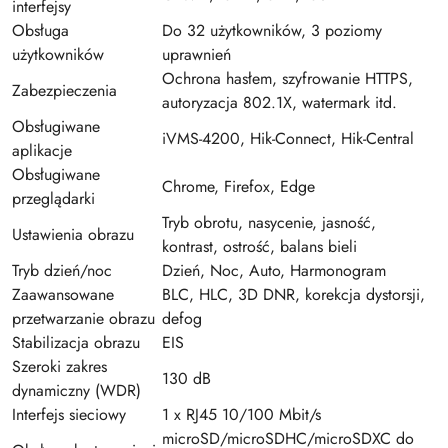
interfejsy
Obsługa
Do 32 użytkowników, 3 poziomy
użytkowników
uprawnień
Ochrona hasłem, szyfrowanie HTTPS,
Zabezpieczenia
autoryzacja 802.1X, watermark itd.
Obsługiwane
iVMS-4200, Hik-Connect, Hik-Central
aplikacje
Obsługiwane
Chrome, Firefox, Edge
przeglądarki
Tryb obrotu, nasycenie, jasność,
Ustawienia obrazu
kontrast, ostrość, balans bieli
Tryb dzień/noc
Dzień, Noc, Auto, Harmonogram
Zaawansowane
BLC, HLC, 3D DNR, korekcja dystorsji,
przetwarzanie obrazu
defog
Stabilizacja obrazu
EIS
Szeroki zakres
130 dB
dynamiczny (WDR)
Interfejs sieciowy
1 x RJ45 10/100 Mbit/s
microSD/microSDHC/microSDXC do