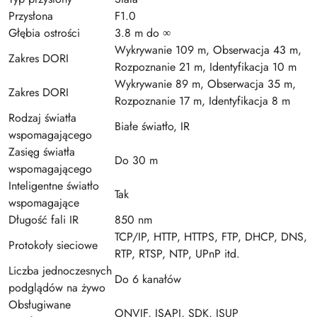
Przysłona
F1.0
Głębia ostrości
3.8 m do ∞
Wykrywanie 109 m, Obserwacja 43 m,
Zakres DORI
Rozpoznanie 21 m, Identyfikacja 10 m
Wykrywanie 89 m, Obserwacja 35 m,
Zakres DORI
Rozpoznanie 17 m, Identyfikacja 8 m
Rodzaj światła
Białe światło, IR
wspomagającego
Zasięg światła
Do 30 m
wspomagającego
Inteligentne światło
Tak
wspomagające
Długość fali IR
850 nm
TCP/IP, HTTP, HTTPS, FTP, DHCP, DNS,
Protokoły sieciowe
RTP, RTSP, NTP, UPnP itd.
Liczba jednoczesnych
Do 6 kanałów
podglądów na żywo
Obsługiwane
ONVIF, ISAPI, SDK, ISUP