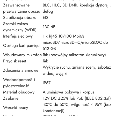
Zaawansowane
BLC, HLC, 3D DNR, korekcja dystorsji,
przetwarzanie obrazu
defog
Stabilizacja obrazu
EIS
Szeroki zakres
130 dB
dynamiczny (WDR)
Interfejs sieciowy
1 x RJ45 10/100 Mbit/s
microSD/microSDHC/microSDXC do
Obsługa kart pamięci
512 GB
Wbudowany mikrofon
Tak (podwójny mikrofon kierunkowy)
Przycisk reset
Tak
Wykrycie ruchu, zmiana sceny, sabotaż
Zdarzenia alarmowe
wideo, wyjątki
Wodoodporność i
IP67
pyłoszczelność
Materiał obudowy
Aluminiowa pokrywa i korpus
Zasilanie
12V DC ±25% lub PoE (IEEE 802.3af)
-30°C do 60°C, wilgotność ≤ 95% (bez
Warunki pracy
kondensacji)