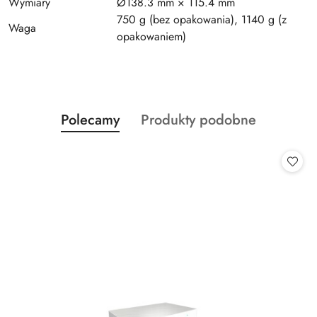
Wymiary
Ø138.3 mm × 115.4 mm
750 g (bez opakowania), 1140 g (z
Waga
opakowaniem)
Produkty
Produkty
Polecamy
Produkty podobne
Pomiń karuzelę produktów
o
o
statusie:
statusie: