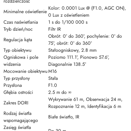
rozdzielczość
Kolor: 0.0001 Lux @ (F1.0, AGC ON),
Minimalne oświetlenie
0 Lux z oświetleniem
Czas naświetlania
1 s do 1/100 000 s
Tryb dzień/noc
Filtr IR
Obrót: 0° do 360°, pochylenie: 0° do
Regulacja kąta
75°, obrót: 0° do 360°
Typ obiektywu
Stałoogniskowy, 2.8 mm
Ogniskowa i pole
Poziomo 111.1°, Pionowo 57.6°,
widzenia
Diagonalnie 138.5°
Mocowanie obiektywu
M16
Typ przysłony
Stała
Przysłona
F1.0
Głębia ostrości
2.5 m do ∞
Wykrywanie 61 m, Obserwacja 24 m,
Zakres DORI
Rozpoznanie 12 m, Identyfikacja 6 m
Rodzaj światła
Białe światło, IR
wspomagającego
Zasięg światła
Do 30 m