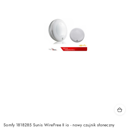
Somfy 1818285 Sunis WireFree II io - nowy czujnik słoneczny