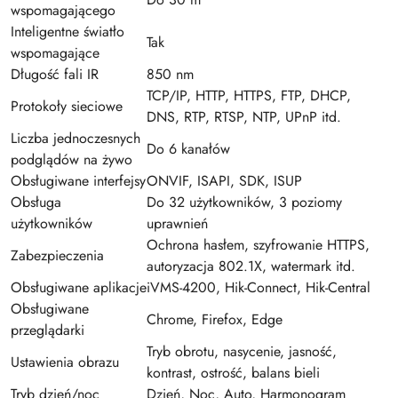
wspomagającego
Inteligentne światło
Tak
wspomagające
Długość fali IR
850 nm
TCP/IP, HTTP, HTTPS, FTP, DHCP,
Protokoły sieciowe
DNS, RTP, RTSP, NTP, UPnP itd.
Liczba jednoczesnych
Do 6 kanałów
podglądów na żywo
Obsługiwane interfejsy
ONVIF, ISAPI, SDK, ISUP
Obsługa
Do 32 użytkowników, 3 poziomy
użytkowników
uprawnień
Ochrona hasłem, szyfrowanie HTTPS,
Zabezpieczenia
autoryzacja 802.1X, watermark itd.
Obsługiwane aplikacje
iVMS-4200, Hik-Connect, Hik-Central
Obsługiwane
Chrome, Firefox, Edge
przeglądarki
Tryb obrotu, nasycenie, jasność,
Ustawienia obrazu
kontrast, ostrość, balans bieli
Tryb dzień/noc
Dzień, Noc, Auto, Harmonogram