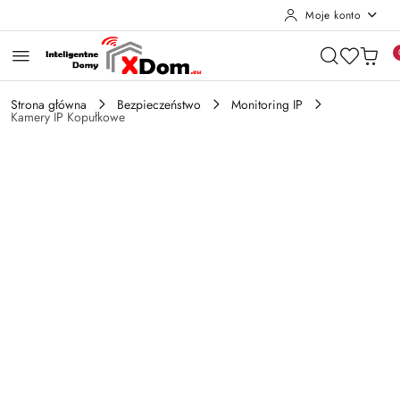
Moje konto
Przejdź do treści głównej
Przejdź do wyszukiwarki
Przejdź do moje konto
Przejdź do menu głównego
Przejdź do opisu produktu
Przejdź do stopki
Strona główna
Bezpieczeństwo
Monitoring IP
Kamery IP Kopułkowe