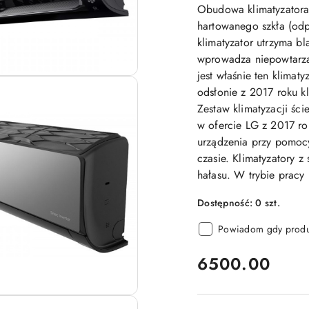
Obudowa klimatyzatora 
hartowanego szkła (odp
klimatyzator utrzyma bl
wprowadza niepowtarzal
jest właśnie ten klimat
odsłonie z 2017 roku k
Zestaw klimatyzacji śc
w ofercie LG z 2017 ro
urządzenia przy pomoc
czasie. Klimatyzatory z 
hałasu. W trybie pracy
Dostępność:
0
szt.
Powiadom gdy produk
cena:
6500.00