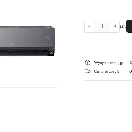
Ilość
szt.
Dostępność
Wysyłka w ciągu:
2
i
Cena przesyłki:
dostawa