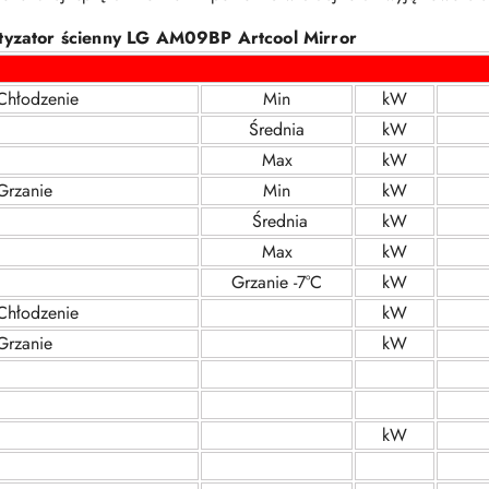
tyzator ścienny LG AM09BP Artcool Mirror
Chłodzenie
Min
kW
Średnia
kW
Max
kW
Grzanie
Min
kW
Średnia
kW
Max
kW
Grzanie -7°C
kW
Chłodzenie
kW
Grzanie
kW
kW