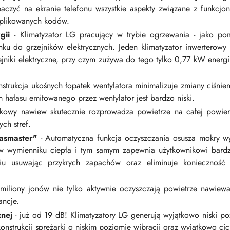
czyć na ekranie telefonu wszystkie aspekty związane z funkcjo
mplikowanych kodów.
gii
- Klimatyzator LG pracujący w trybie ogrzewania - jako po
ku do grzejników elektrycznych. Jeden klimatyzator inwerterowy
rzejniki elektryczne, przy czym zużywa do tego tylko 0,77 kW energi
strukcja ukośnych łopatek wentylatora minimalizuje zmiany ciśnie
 hałasu emitowanego przez wentylator jest bardzo niski.
nkowy nawiew skutecznie rozprowadza powietrze na całej powie
ch stref.
asmaster"
- Automatyczna funkcja oczyszczania osusza mokry w
i w wymienniku ciepła i tym samym zapewnia użytkownikowi bard
iu usuwając przykrych zapachów oraz eliminuje konieczność c
iliony jonów nie tylko aktywnie oczyszczają powietrze nawiewan
ancje.
znej
- już od 19 dB! Klimatyzatory LG generują wyjątkowo niski poz
onstrukcji sprężarki o niskim poziomie wibracji oraz wyjątkowo ci