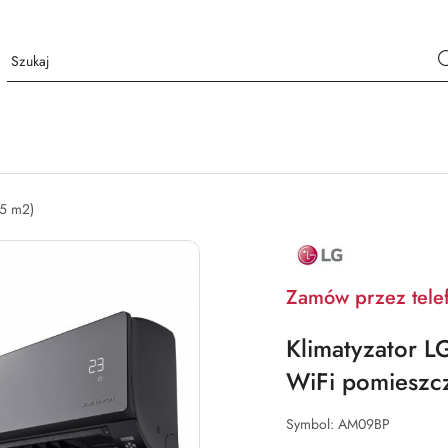
25 m2)
NAZWA
PRODUCENTA:
LG
Zamów przez tele
Klimatyzator
WiFi pomieszc
Symbol:
AM09BP