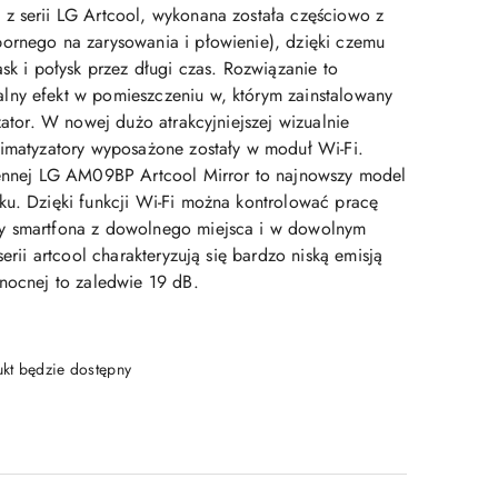
z serii LG Artcool, wykonana została częściowo z
ornego na zarysowania i płowienie), dzięki czemu
ask i połysk przez długi czas. Rozwiązanie to
ny efekt w pomieszczeniu w, którym zainstalowany
yzator. W nowej dużo atrakcyjniejszej wizualnie
limatyzatory wyposażone zostały w moduł Wi-Fi.
iennej LG AM09BP Artcool Mirror to najnowszy model
ku. Dzięki funkcji Wi-Fi można kontrolować pracę
y smartfona z dowolnego miejsca i w dowolnym
serii artcool charakteryzują się bardzo niską emisją
 nocnej to zaledwie 19 dB.
t będzie dostępny