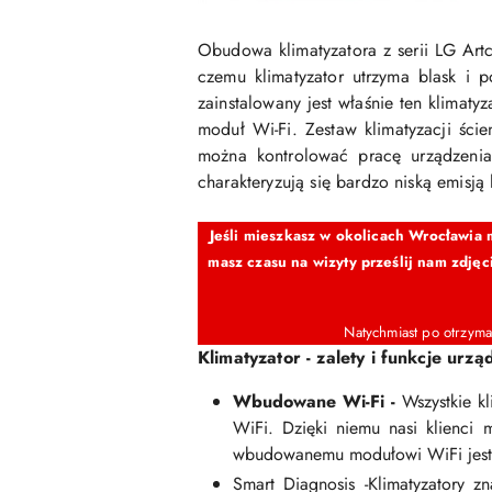
Obudowa klimatyzatora z serii LG Art
czemu klimatyzator utrzyma blask i 
zainstalowany jest właśnie ten klimaty
moduł Wi-Fi. Zestaw klimatyzacji śc
można kontrolować pracę urządzenia
charakteryzują się bardzo niską emisją
Jeśli mieszkasz w okolicach Wrocławia m
masz czasu na wizyty prześlij nam zdję
Natychmiast po otrzyma
Klimatyzator - zalety i funkcje urzą
Wbudowane Wi-Fi -
Wszystkie k
WiFi. Dzięki niemu nasi klienci 
wbudowanemu modułowi WiFi jesteś
Smart Diagnosis -Klimatyzatory z