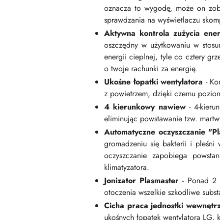
oznacza to wygodę, może on zoba
sprawdzania na wyświetlaczu sko
Aktywna kontrola zużycia ener
oszczędny w użytkowaniu w stosun
energii cieplnej, tyle co cztery g
o twoje rachunki za energię.
Ukośne łopatki wentylatora
- Kon
z powietrzem, dzięki czemu poziom
4 kierunkowy nawiew
- 4-kieru
eliminując powstawanie tzw. martwy
Automatyczne oczyszczanie "Pl
gromadzeniu się bakterii i pleśn
oczyszczanie zapobiega powstan
klimatyzatora.
Jonizator Plasmaster
- Ponad 2 m
otoczenia wszelkie szkodliwe subst
Cicha praca jednostki wewnętr
ukośnych łopatek wentylatora LG, k