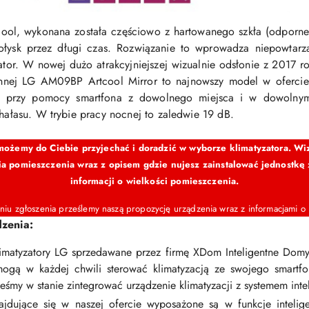
cool, wykonana została częściowo z hartowanego szkła (odporneg
połysk przez długi czas. Rozwiązanie to wprowadza niepowtarz
zator. W nowej dużo atrakcyjniejszej wizualnie odsłonie z 2017 
iennej LG AM09BP Artcool Mirror to najnowszy model w ofercie 
 przy pomocy smartfona z dowolnego miejsca i w dowolnym cz
 hałasu. W trybie pracy nocnej to zaledwie 19 dB.
ożemy do Ciebie przyjechać i doradzić w wyborze klimatyzatora. Wizy
cia pomieszczenia wraz z opisem gdzie nujesz zainstalować jednostkę
informacji o wielkości pomieszczenia.
niu zgłoszenia prześlemy naszą propozycję urządzenia wraz z informacjami o
dzenia:
limatyzatory LG sprzedawane przez firmę XDom Inteligentne Do
mogą w każdej chwili sterować klimatyzacją ze swojego smartfo
my w stanie zintegrować urządzenie klimatyzacji z systemem int
najdujące się w naszej ofercie wyposażone są w funkcje intelige