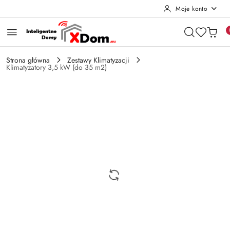
Moje konto
Przejdź do treści głównej
Przejdź do wyszukiwarki
Przejdź do moje konto
Przejdź do menu głównego
Przejdź do opisu produktu
Przejdź do stopki
Strona główna
Zestawy Klimatyzacji
Klimatyzatory 3,5 kW (do 35 m2)