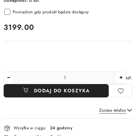
Dostępność:
0
szt.
Powiadom gdy produkt będzie dostępny
cena:
3199.00
Ilość
szt.
DODAJ DO KOSZYKA
Zostaw telefon
Dostępność
Wysyłka w ciągu:
24 godziny
i