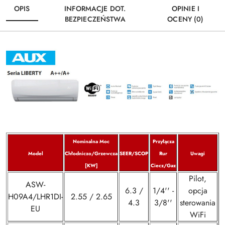
OPIS
INFORMACJE DOT.
OPINIE I
BEZPIECZEŃSTWA
OCENY (0)
Nominalna Moc
Przyłącza
Model
Chłodniczo/Grzewcza
SEER/SCOP
Rur
Uwagi
[KW]
Ciecz/Gaz
Pilot,
ASW-
6.3 /
1/4'' -
opcja
H09A4/LHR1DI-
2.55 / 2.65
4.3
3/8''
sterowania
EU
WiFi