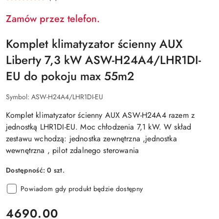
Zamów przez telefon.
Komplet klimatyzator ścienny AUX
Liberty 7,3 kW ASW-H24A4/LHR1DI-
EU do pokoju max 55m2
Symbol:
ASW-H24A4/LHR1DI-EU
Komplet klimatyzator ścienny AUX ASW-H24A4 razem z
jednostką LHR1DI-EU. Moc chłodzenia 7,1 kW. W skład
zestawu wchodzą: jednostka zewnętrzna ,jednostka
wewnętrzna , pilot zdalnego sterowania
Dostępność:
0
szt.
Powiadom gdy produkt będzie dostępny
cena:
4690.00