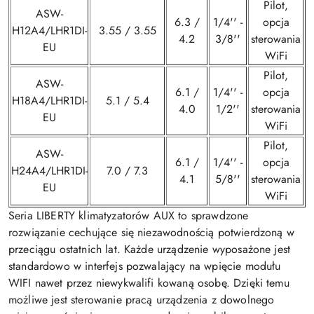
Pilot,
ASW-
6.3 /
1/4'' -
opcja
H12A4/LHR1DI-
3.55 / 3.55
4.2
3/8''
sterowania
EU
WiFi
Pilot,
ASW-
6.1 /
1/4'' -
opcja
H18A4/LHR1DI-
5.1 / 5.4
4.0
1/2''
sterowania
EU
WiFi
Pilot,
ASW-
6.1 /
1/4'' -
opcja
H24A4/LHR1DI-
7.0 / 7.3
4.1
5/8''
sterowania
EU
WiFi
Seria LIBERTY klimatyzatorów AUX to sprawdzone
rozwiązanie cechujące się niezawodnością potwierdzoną w
przeciągu ostatnich lat. Każde urządzenie wyposażone jest
standardowo w interfejs pozwalający na wpięcie modułu
WIFI nawet przez niewykwalifi kowaną osobę. Dzięki temu
możliwe jest sterowanie pracą urządzenia z dowolnego