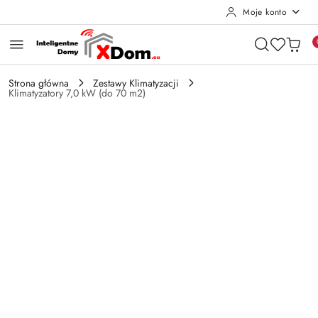
Moje konto
Przejdź do treści głównej
Przejdź do wyszukiwarki
Przejdź do moje konto
Przejdź do menu głównego
Przejdź do opisu produktu
Przejdź do stopki
Strona główna
Zestawy Klimatyzacji
Klimatyzatory 7,0 kW (do 70 m2)