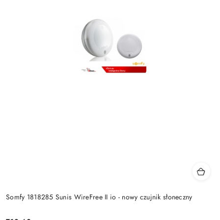
Somfy 1818285 Sunis WireFree II io - nowy czujnik słoneczny