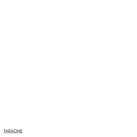
NAZWA
FARAONE
PRODUCENTA: