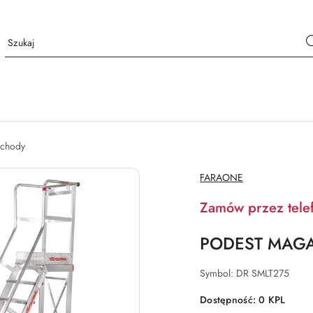
chody
NAZWA
FARAONE
PRODUCENTA:
Zamów przez tele
PODEST MAG
Symbol:
DR SMLT275
Dostępność:
0
KPL