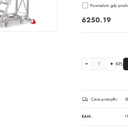
Powiadom gdy produk
cena:
6250.19
Ilość
KPL
Dostępność
Cena przesyłki:
i
dostawa
EAN:
1