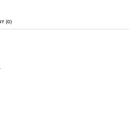
Y (0)
.