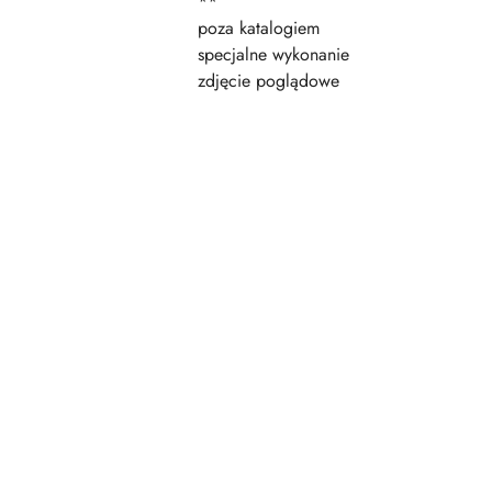
**
poza katalogiem
specjalne wykonanie
zdjęcie poglądowe
Pomiń karuzelę produktów