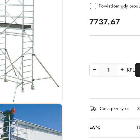
Powiadom gdy produk
cena:
7737.67
Ilość
KPL
Dostępność
Cena przesyłki:
3
i
dostawa
EAN:
1