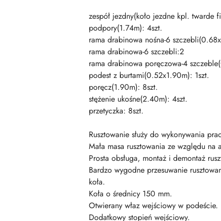
zespół jezdny(koło jezdne kpl. twarde fi
podpory(1.74m): 4szt.
rama drabinowa nośna-6 szczebli(0.68x
rama drabinowa-6 szczebli:2
rama drabinowa poręczowa-4 szczeble(
podest z burtami(0.52x1.90m): 1szt.
poręcz(1.90m): 8szt.
stężenie ukośne(2.40m): 4szt.
przetyczka: 8szt.
Rusztowanie służy do wykonywania pra
Mała masa rusztowania ze względu na a
Prosta obsługa, montaż i demontaż rusz
Bardzo wygodne przesuwanie rusztowan
koła.
Koła o średnicy 150 mm.
Otwierany właz wejściowy w podeście.
Dodatkowy stopień wejściowy.