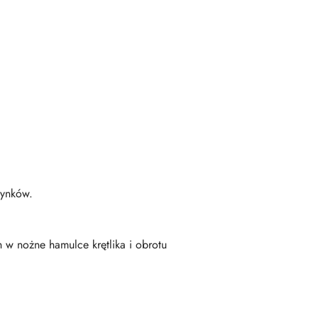
dynków.
w nożne hamulce krętlika i obrotu