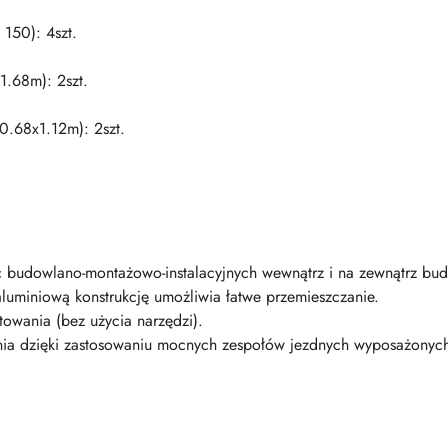
 150): 4szt.
1.68m): 2szt.
0.68x1.12m): 2szt.
c budowlano-montażowo-instalacyjnych wewnątrz i na zewnątrz bu
luminiową konstrukcję umożliwia łatwe przemieszczanie.
towania (bez użycia narzędzi).
ia dzięki zastosowaniu mocnych zespołów jezdnych wyposażonych 