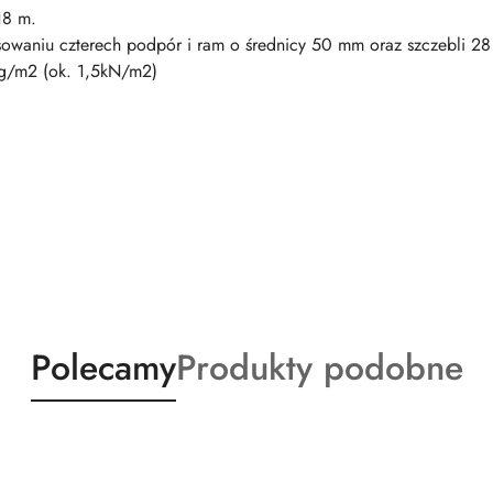
18 m.
tosowaniu czterech podpór i ram o średnicy 50 mm oraz szczebli 2
kg/m2 (ok. 1,5kN/m2)
Produkty
Produkty
Polecamy
Produkty podobne
o
o
statusie:
statusie: