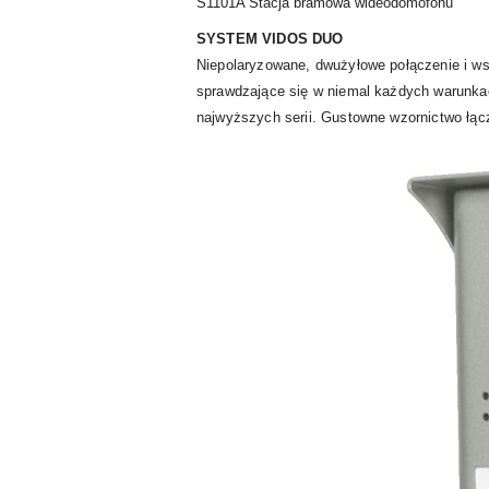
S1101A Stacja bramowa wideodomofonu
SYSTEM VIDOS DUO
Niepolaryzowane, dwużyłowe połączenie i ws
sprawdzające się w niemal każdych warunka
najwyższych serii. Gustowne wzornictwo łą