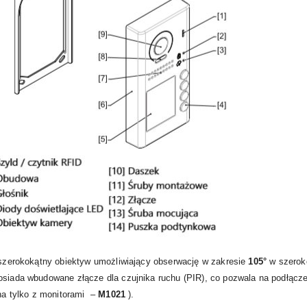
t szerokokątny obiektyw umożliwiający obserwację w zakresie
105°
w szeroko
siada wbudowane złącze dla czujnika ruchu (PIR), co pozwala na podłączenie
pna tylko z monitorami –
M1021
).