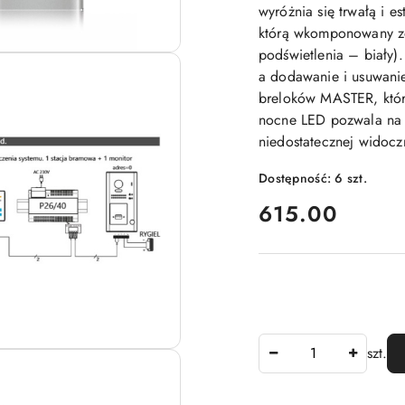
wyróżnia się trwałą i 
którą wkomponowany zos
podświetlenia – biały
a dodawanie i usuwani
breloków MASTER, któr
nocne LED pozwala na 
niedostatecznej widocz
Dostępność:
6
szt.
cena:
615.00
Ilość
szt.