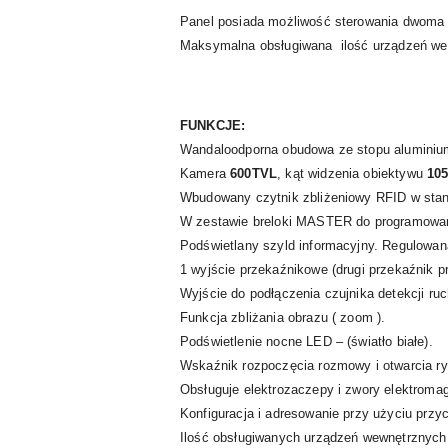
Panel posiada możliwość sterowania dwoma 
Maksymalna obsługiwana ilość urządzeń wewn
FUNKCJE:
Wandaloodporna obudowa ze stopu aluminiu
Kamera
600TVL
, kąt widzenia obiektywu
105
Wbudowany czytnik zbliżeniowy RFID w sta
W zestawie breloki MASTER do programowa
Podświetlany szyld informacyjny. Regulowan
1 wyjście przekaźnikowe (drugi przekaźnik 
Wyjście do podłączenia czujnika detekcji ruc
Funkcja zbliżania obrazu ( zoom ).
Podświetlenie nocne LED – (światło białe).
Wskaźnik rozpoczęcia rozmowy i otwarcia ry
Obsługuje elektrozaczepy i zwory elektroma
Konfiguracja i adresowanie przy użyciu przy
Ilość obsługiwanych urządzeń wewnętrznych