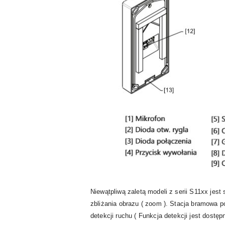
Niewątpliwą zaletą modeli z serii S11xx jes
zbliżania obrazu ( zoom ). Stacja bramowa po
detekcji ruchu ( Funkcja detekcji jest dostę