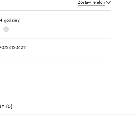
Zostaw telefon
Wyślij
4 godziny
0
907281206211
Y (0)