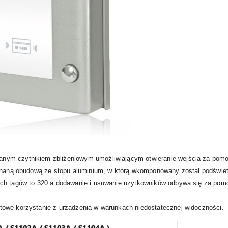
ym czytnikiem zbliżeniowym umożliwiającym otwieranie wejścia za pomoc
onaną obudową ze stopu aluminium, w którą wkomponowany został podświetla
ch tagów to 320 a dodawanie i usuwanie użytkowników odbywa się za pom
owe korzystanie z urządzenia w warunkach niedostatecznej widoczności.