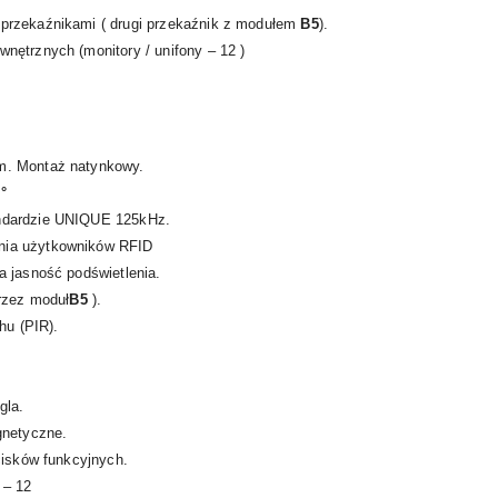
przekaźnikami ( drugi przekaźnik z modułem
B5
).
ętrznych (monitory / unifony – 12 )
m. Montaż natynkowy.
°
ndardzie UNIQUE 125kHz.
nia użytkowników RFID
a jasność podświetlenia.
przez moduł
B5
).
hu (PIR).
gla.
gnetyczne.
cisków funkcyjnych.
 – 12