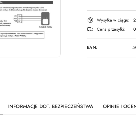
Dostępność
Wysyłka w ciągu:
2
i
Cena przesyłki:
dostawa
EAN:
5
INFORMACJE DOT. BEZPIECZEŃSTWA
OPINIE I OCEN