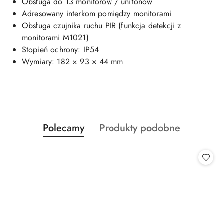
Obsługa do 13 monitorów / unifonów
Adresowany interkom pomiędzy monitorami
Obsługa czujnika ruchu PIR (funkcja detekcji z
monitorami M1021)
Stopień ochrony: IP54
Wymiary: 182 × 93 × 44 mm
Produkty
Produkty
Polecamy
Produkty podobne
Pomiń karuzelę produktów
o
o
statusie:
statusie: