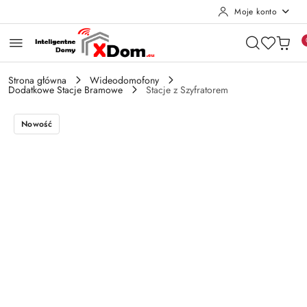
Moje konto
Przejdź do treści głównej
Przejdź do wyszukiwarki
Przejdź do moje konto
Przejdź do menu głównego
Przejdź do opisu produktu
Przejdź do stopki
Strona główna
Wideodomofony
Dodatkowe Stacje Bramowe
Stacje z Szyfratorem
Nowość