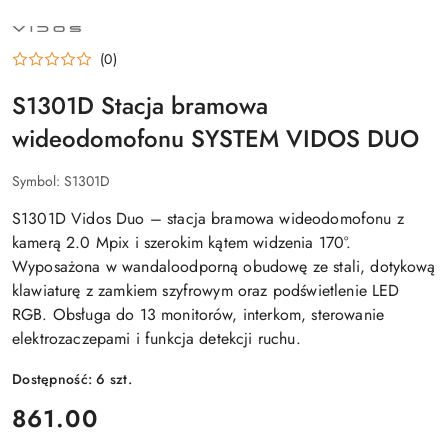
NAZWA
PRODUCENTA:
VIDOS
(0)
S1301D Stacja bramowa
wideodomofonu SYSTEM VIDOS DUO
Symbol:
S1301D
S1301D Vidos Duo – stacja bramowa wideodomofonu z
kamerą 2.0 Mpix i szerokim kątem widzenia 170°.
Wyposażona w wandaloodporną obudowę ze stali, dotykową
klawiaturę z zamkiem szyfrowym oraz podświetlenie LED
RGB. Obsługa do 13 monitorów, interkom, sterowanie
elektrozaczepami i funkcja detekcji ruchu.
Dostępność:
6
szt.
cena:
861.00