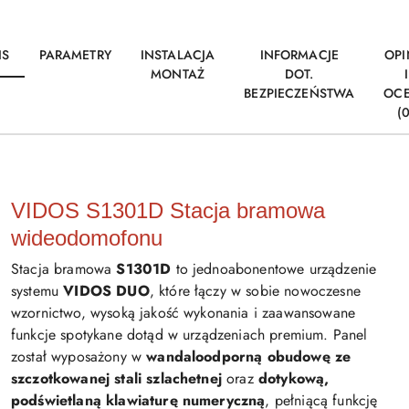
IS
PARAMETRY
INSTALACJA
INFORMACJE
OPI
MONTAŻ
DOT.
I
BEZPIECZEŃSTWA
OC
(0
VIDOS S1301D Stacja bramowa
wideodomofonu
Stacja bramowa
S1301D
to jednoabonentowe urządzenie
systemu
VIDOS DUO
, które łączy w sobie nowoczesne
wzornictwo, wysoką jakość wykonania i zaawansowane
funkcje spotykane dotąd w urządzeniach premium. Panel
został wyposażony w
wandaloodporną obudowę ze
szczotkowanej stali szlachetnej
oraz
dotykową,
podświetlaną klawiaturę numeryczną
, pełniącą funkcję