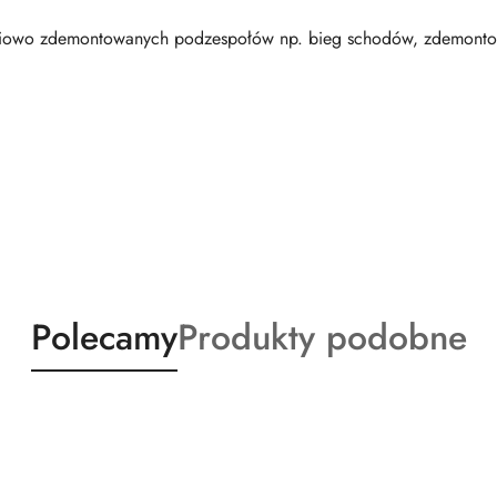
ściowo zdemontowanych podzespołów np. bieg schodów, zdemonto
Produkty
Produkty
Polecamy
Produkty podobne
o
o
statusie:
statusie: