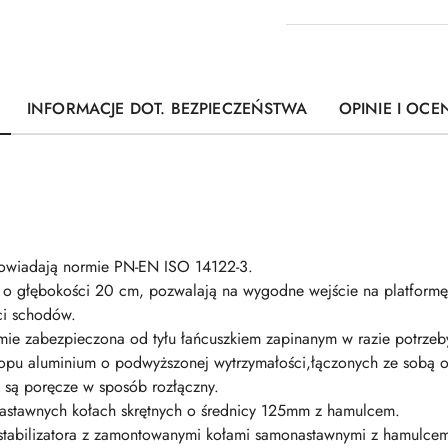
INFORMACJE DOT. BEZPIECZEŃSTWA
OPINIE I OCEN
powiadają normie PN-EN ISO 14122-3.
i o głębokości 20 cm, pozwalają na wygodne wejście na platfor
ci schodów.
mie zabezpieczona od tyłu łańcuszkiem zapinanym w razie potrzeb
 stopu aluminium o podwyższonej wytrzymałości,łączonych ze sobą
są poręcze w sposób rozłączny.
nastawnych kołach skrętnych o średnicy 125mm z hamulcem.
 stabilizatora z zamontowanymi kołami samonastawnymi z hamulce