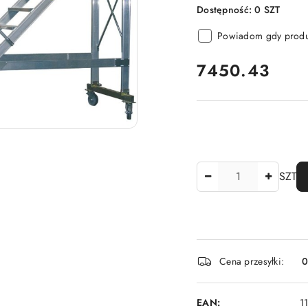
Dostępność:
0
SZT
Powiadom gdy produk
cena:
7450.43
Ilość
SZT
Dostępność
Cena przesyłki:
i
dostawa
EAN:
1