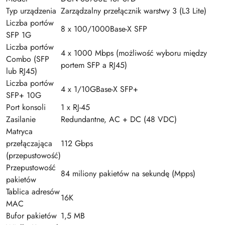
Typ urządzenia
Zarządzalny przełącznik warstwy 3 (L3 Lite)
Liczba portów
8 x 100/1000Base-X SFP
SFP 1G
Liczba portów
4 x 1000 Mbps (możliwość wyboru między
Combo (SFP
portem SFP a RJ45)
lub RJ45)
Liczba portów
4 x 1/10GBase-X SFP+
SFP+ 10G
Port konsoli
1 x RJ-45
Zasilanie
Redundantne, AC + DC (48 VDC)
Matryca
przełączająca
112 Gbps
(przepustowość)
Przepustowość
84 miliony pakietów na sekundę (Mpps)
pakietów
Tablica adresów
16K
MAC
Bufor pakietów
1,5 MB