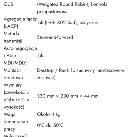
QoS
(Weighted Round Robin), kontrola
przepustowości
Agregacja łączy
Tak (IEEE 802.3ad), statyczne
(LACP)
Metoda
Store-and-forward
transmisji
Auto-negocjacja
i Auto-
Tak
MDI/MDIX
Montaż i
Desktop / Rack 1U (uchwyty montażowe w
obudowa
zestawie)
Wymiary
(szerokość ×
330 mm × 230 mm × 44 mm
głębokość ×
wysokość)
Waga
Około 4 kg
Temperatura
0°C do 50°C
pracy
Wilgotność