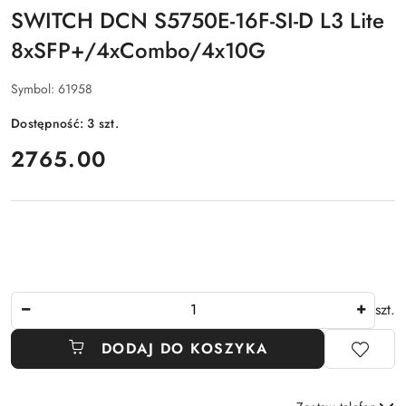
SWITCH DCN S5750E-16F-SI-D L3 Lite
8xSFP+/4xCombo/4x10G
Symbol:
61958
Dostępność:
3
szt.
cena:
2765.00
Ilość
szt.
DODAJ DO KOSZYKA