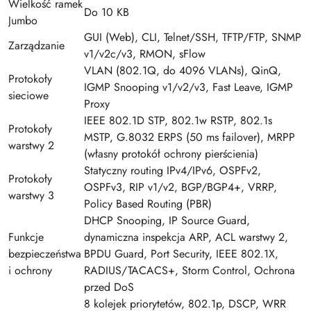
Wielkość ramek
Do 10 KB
Jumbo
GUI (Web), CLI, Telnet/SSH, TFTP/FTP, SNMP
Zarządzanie
v1/v2c/v3, RMON, sFlow
VLAN (802.1Q, do 4096 VLANs), QinQ,
Protokoły
IGMP Snooping v1/v2/v3, Fast Leave, IGMP
sieciowe
Proxy
IEEE 802.1D STP, 802.1w RSTP, 802.1s
Protokoły
MSTP, G.8032 ERPS (50 ms failover), MRPP
warstwy 2
(własny protokół ochrony pierścienia)
Statyczny routing IPv4/IPv6, OSPFv2,
Protokoły
OSPFv3, RIP v1/v2, BGP/BGP4+, VRRP,
warstwy 3
Policy Based Routing (PBR)
DHCP Snooping, IP Source Guard,
Funkcje
dynamiczna inspekcja ARP, ACL warstwy 2,
bezpieczeństwa
BPDU Guard, Port Security, IEEE 802.1X,
i ochrony
RADIUS/TACACS+, Storm Control, Ochrona
przed DoS
8 kolejek priorytetów, 802.1p, DSCP, WRR