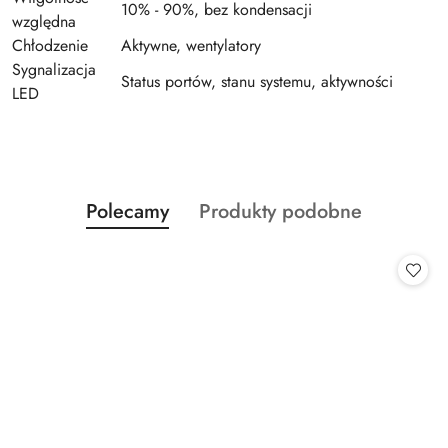
10% - 90%, bez kondensacji
względna
Chłodzenie
Aktywne, wentylatory
Sygnalizacja
Status portów, stanu systemu, aktywności
LED
Produkty
Produkty
Polecamy
Produkty podobne
Pomiń karuzelę produktów
o
o
statusie:
statusie: