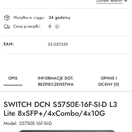
Zostaw telefon
Dostępność
Wysyłka w ciągu:
24 godziny
i
Wyślij
Cena przesyłki:
0
dostawa
EAN:
53-039259
OPIS
INFORMACJE DOT.
OPINIE I
BEZPIECZEŃSTWA
OCENY (0)
SWITCH DCN S5750E-16F-SI-D L3
Lite 8xSFP+/4xCombo/4x10G
Model: S5750E-16F-SI-D