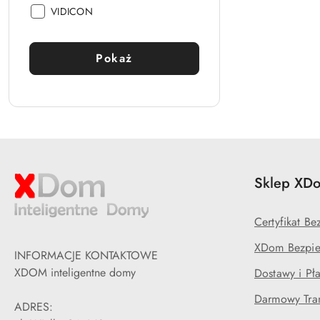
Producent:
VIDICON
Pokaż
Sklep XDo
Certyfikat B
XDom Bezpie
INFORMACJE KONTAKTOWE
XDOM inteligentne domy
Dostawy i Pła
Darmowy Tran
ADRES: