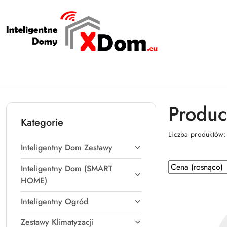
Przejdź do treści głównej
Przejdź do wyszukiwarki
Przejdź do moje konto
Przejdź do menu głównego
Przejdź do stopki
Produc
Kategorie
Liczba produktów
Inteligentny Dom Zestawy
Zastosowano
Sortuj
Inteligentny Dom (SMART
według
sortowanie:
HOME)
Cena
Inteligentny Ogród
(rosnąco).
Zestawy Klimatyzacji