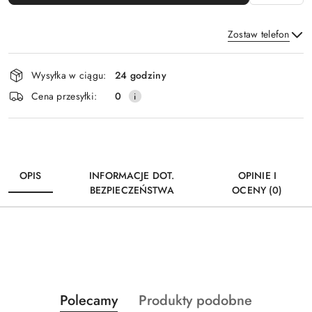
Zostaw telefon
Dostępność
Wysyłka w ciągu:
24 godziny
i
Wyślij
Cena przesyłki:
0
dostawa
OPIS
INFORMACJE DOT.
OPINIE I
BEZPIECZEŃSTWA
OCENY (0)
Produkty
Produkty
Polecamy
Produkty podobne
Pomiń karuzelę produktów