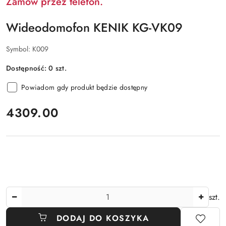
Zamów przez telefon.
Wideodomofon KENIK KG-VK09
Symbol:
K009
Dostępność:
0
szt.
Powiadom gdy produkt będzie dostępny
cena:
4309.00
Ilość
szt.
DODAJ DO KOSZYKA