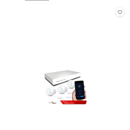
o
o
statusie:
statusie: