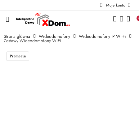
Moje konto
Przejdź do treści głównej
Przejdź do wyszukiwarki
Przejdź do moje konto
Przejdź do menu głównego
Przejdź do opisu produktu
Przejdź do stopki
Strona główna
Wideodomofony
Wideodomofony IP Wi-Fi
Zestawy Wideodomofony WiFi
Promocja