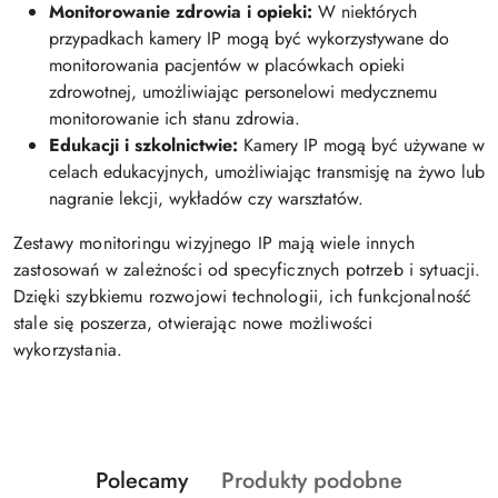
Monitorowanie zdrowia i opieki:
W niektórych
przypadkach kamery IP mogą być wykorzystywane do
monitorowania pacjentów w placówkach opieki
zdrowotnej, umożliwiając personelowi medycznemu
monitorowanie ich stanu zdrowia.
Edukacji i szkolnictwie:
Kamery IP mogą być używane w
celach edukacyjnych, umożliwiając transmisję na żywo lub
nagranie lekcji, wykładów czy warsztatów.
Zestawy monitoringu wizyjnego IP mają wiele innych
zastosowań w zależności od specyficznych potrzeb i sytuacji.
Dzięki szybkiemu rozwojowi technologii, ich funkcjonalność
stale się poszerza, otwierając nowe możliwości
wykorzystania.
Produkty
Produkty
Polecamy
Produkty podobne
Pomiń karuzelę produktów