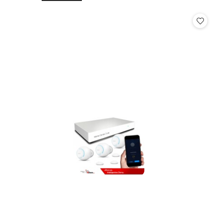
o
o
statusie:
statusie: