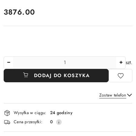
cena:
3876.00
Ilość
szt.
DODAJ DO KOSZYKA
Zostaw telefon
Dostępność
Wysyłka w ciągu:
24 godziny
i
Wyślij
Cena przesyłki:
0
dostawa