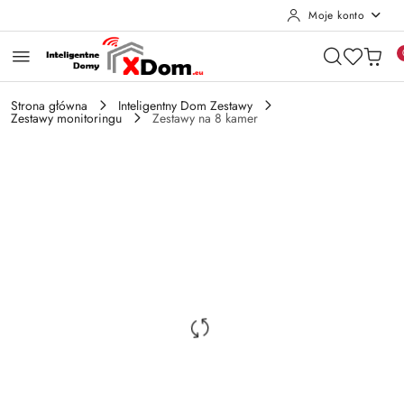
Moje konto
Przejdź do treści głównej
Przejdź do wyszukiwarki
Przejdź do moje konto
Przejdź do menu głównego
Przejdź do opisu produktu
Przejdź do stopki
Strona główna
Inteligentny Dom Zestawy
Zestawy monitoringu
Zestawy na 8 kamer