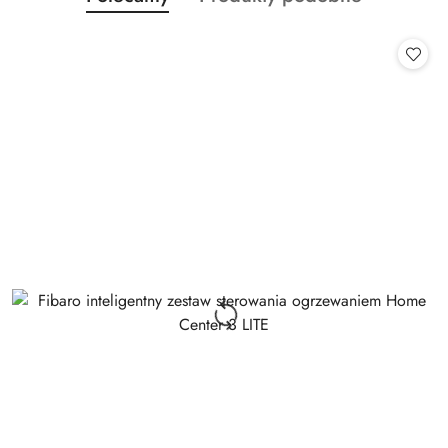
Pomiń karuzelę produktów
o
o
statusie:
statusie: