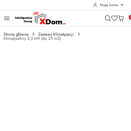
Moje konto
Przejdź do treści głównej
Przejdź do wyszukiwarki
Przejdź do moje konto
Przejdź do menu głównego
Przejdź do opisu produktu
Przejdź do stopki
Strona główna
Zestawy Klimatyzacji
Klimatyzatory 2,5 kW (do 25 m2)