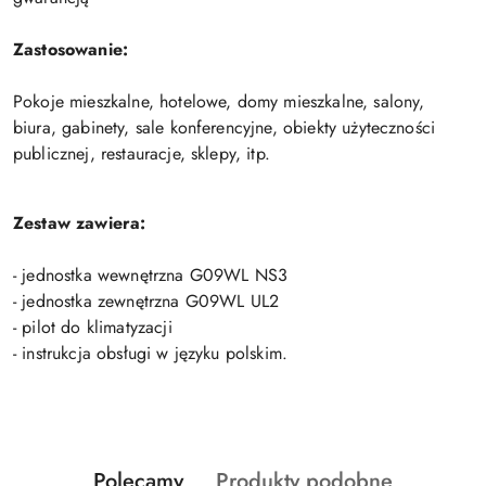
Zastosowanie:
Pokoje mieszkalne, hotelowe, domy mieszkalne, salony,
biura, gabinety, sale konferencyjne, obiekty użyteczności
publicznej, restauracje, sklepy, itp.
Zestaw zawiera:
- jednostka wewnętrzna G09WL NS3
- jednostka zewnętrzna G09WL UL2
- pilot do klimatyzacji
- instrukcja obsługi w języku polskim.
Produkty
Produkty
Polecamy
Produkty podobne