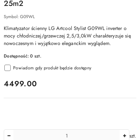
25m2
Symbol:
G09WL
Klimatyzator ścienny LG Artcool Stylist G09WL inverter o
mocy chłodniczej/grzewczej 2,5/3,0kW charakteryzuje się
nowoczesnym i wyjątkowo eleganckim wyglądem.
Dostępność:
0
szt.
Powiadom gdy produkt będzie dostępny
cena:
4499.00
Ilość
szt.