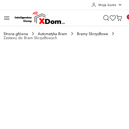
Moje konto
Przejdź do treści głównej
Przejdź do wyszukiwarki
Przejdź do moje konto
Przejdź do menu głównego
Przejdź do opisu produktu
Przejdź do stopki
Strona główna
Automatyka Bram
Bramy Skrzydłowe
Zestawy do Bram Skrzydłowych