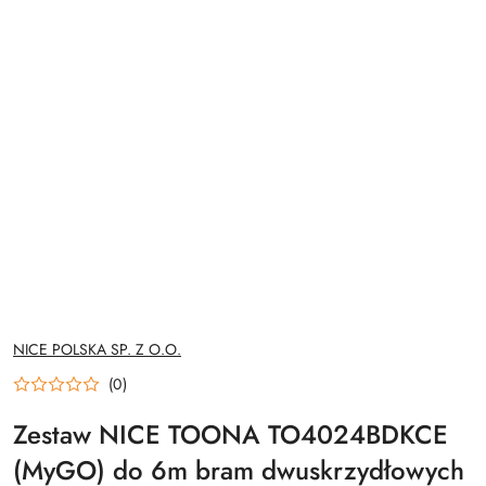
NAZWA
NICE POLSKA SP. Z O.O.
PRODUCENTA:
(0)
Zestaw NICE TOONA TO4024BDKCE
(MyGO) do 6m bram dwuskrzydłowych