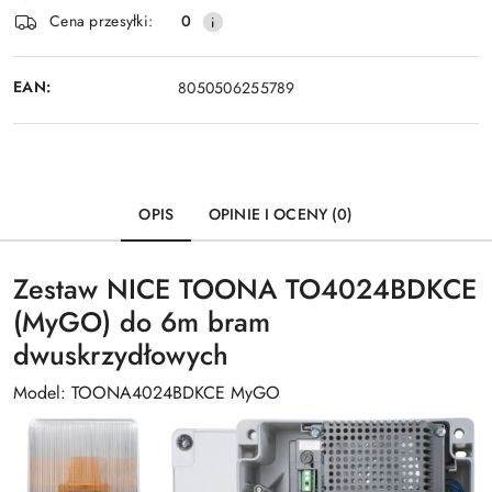
Wyślij
Cena przesyłki:
0
dostawa
EAN:
8050506255789
OPIS
OPINIE I OCENY (0)
Zestaw NICE TOONA TO4024BDKCE
(MyGO) do 6m bram
dwuskrzydłowych
Model: TOONA4024BDKCE MyGO