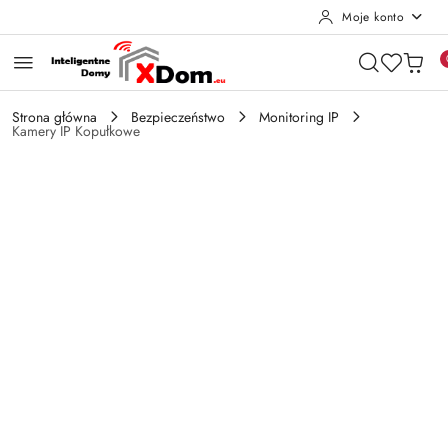
Moje konto
Przejdź do treści głównej
Przejdź do wyszukiwarki
Przejdź do moje konto
Przejdź do menu głównego
Przejdź do opisu produktu
Przejdź do stopki
Strona główna
Bezpieczeństwo
Monitoring IP
Kamery IP Kopułkowe