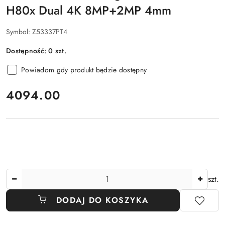
H80x Dual 4K 8MP+2MP 4mm
Symbol:
Z53337PT4
Dostępność:
0
szt.
Powiadom gdy produkt będzie dostępny
cena:
4094.00
Ilość
szt.
DODAJ DO KOSZYKA