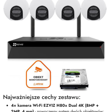
Najważniejsze cechy zestawu:
4× kamera Wi-Fi EZVIZ H80x Dual 4K (8MP +
2MP, 4 mm)
- nowoczesny system dwóch obiektywów: