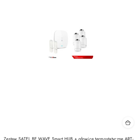
Zestaw SATEL BE WAVE Smart HUB + głowice termostatyczne ART-