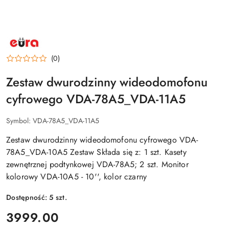
NAZWA
PRODUCENTA:
EURA
(0)
Zestaw dwurodzinny wideodomofonu
cyfrowego VDA-78A5_VDA-11A5
Symbol:
VDA-78A5_VDA-11A5
Zestaw dwurodzinny wideodomofonu cyfrowego VDA-
78A5_VDA-10A5 Zestaw Składa się z: 1 szt. Kasety
zewnętrznej podtynkowej VDA-78A5; 2 szt. Monitor
kolorowy VDA-10A5 - 10'', kolor czarny
Dostępność:
5
szt.
cena:
3999.00