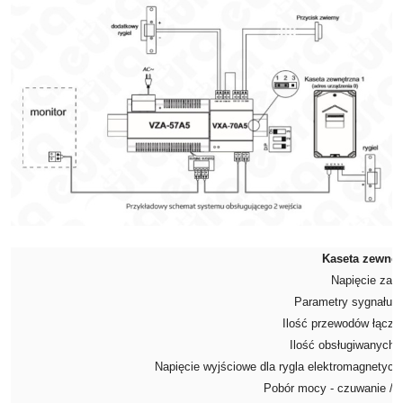
Kaseta zewnęt
Napięcie zasi
Parametry sygnału 
Ilość przewodów łącz
Ilość obsługiwanych l
Napięcie wyjściowe dla rygla elektromagnetyc
Pobór mocy - czuwanie / 