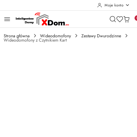
Moje konto
Przejdź do treści głównej
Przejdź do wyszukiwarki
Przejdź do moje konto
Przejdź do menu głównego
Przejdź do opisu produktu
Przejdź do stopki
Strona główna
Wideodomofony
Zestawy Dwurodzinne
Wideodomofony z Czytnikiem Kart