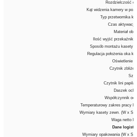
Rozdzielczość o
Kąt widzenia kamery w poz
Typ przetwornika k
Czas aktywacji 
Materiał ob
Ilość wyjść przekaźnik
Sposób montażu kasety 
Regulacja położenia oka k
Oświetlenie 
Czytnik zbliże
Szyf
Czytnik lini papil
Daszek och
Współczynnik oc
Temperaturowy zakres pracy k
Wymiary kasety zewn. (W x SZ
Waga netto k
Dane logisty
Wymiary opakowania (W x SZ