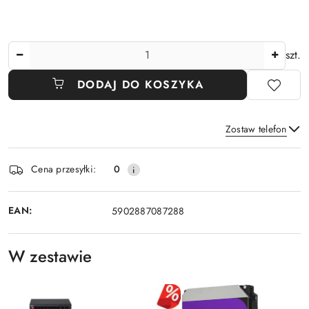
Ilość
szt.
DODAJ DO KOSZYKA
Zostaw telefon
Dostępność
Cena przesyłki:
0
i
Wyślij
dostawa
EAN:
5902887087288
W zestawie