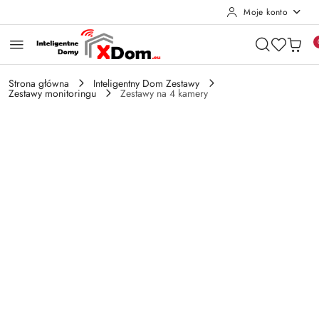
Moje konto
Przejdź do treści głównej
Przejdź do wyszukiwarki
Przejdź do moje konto
Przejdź do menu głównego
Przejdź do opisu produktu
Przejdź do stopki
Strona główna
Inteligentny Dom Zestawy
Zestawy monitoringu
Zestawy na 4 kamery