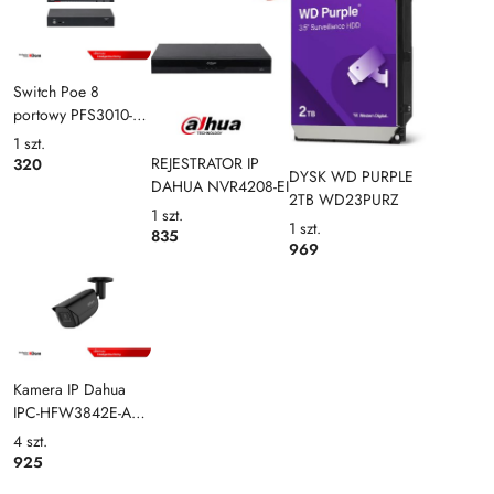
Switch Poe 8
portowy PFS3010-
8ET-96-V2 Dahua
1
szt.
REJESTRATOR IP
320
DYSK WD PURPLE
DAHUA NVR4208-EI
2TB WD23PURZ
1
szt.
1
szt.
835
969
Kamera IP Dahua
IPC-HFW3842E-AS-
0280B-BLACK
4
szt.
925