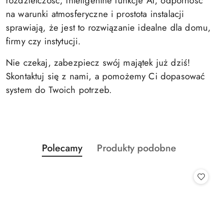
rozdzielczość, inteligentne funkcje AI, odporność
na warunki atmosferyczne i prostota instalacji
sprawiają, że jest to rozwiązanie idealne dla domu,
firmy czy instytucji.
Nie czekaj, zabezpiecz swój majątek już dziś!
Skontaktuj się z nami, a pomożemy Ci dopasować
system do Twoich potrzeb.
Produkty
Produkty
Polecamy
Produkty podobne
Pomiń karuzelę produktów
o
o
statusie:
statusie: