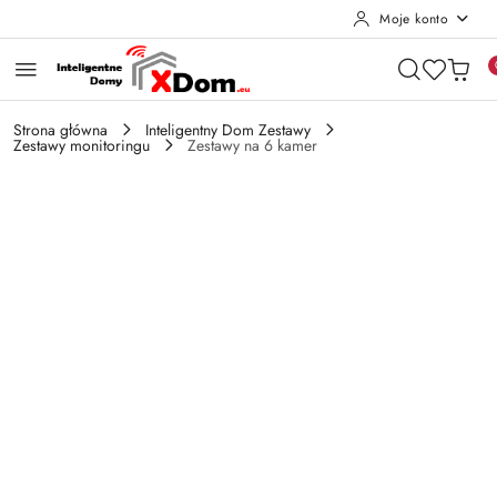
Moje konto
Przejdź do treści głównej
Przejdź do wyszukiwarki
Przejdź do moje konto
Przejdź do menu głównego
Przejdź do opisu produktu
Przejdź do stopki
Strona główna
Inteligentny Dom Zestawy
Zestawy monitoringu
Zestawy na 6 kamer