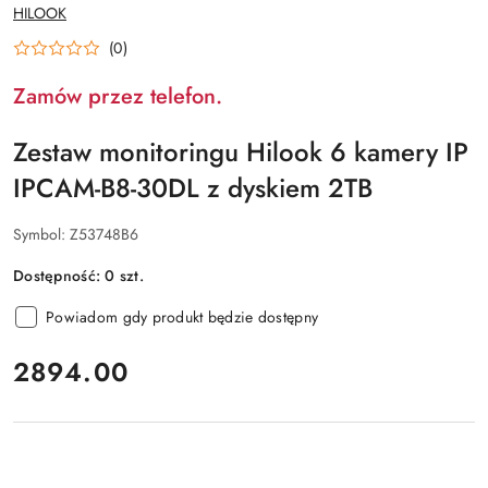
NAZWA
HILOOK
PRODUCENTA:
(0)
Zamów przez telefon.
Zestaw monitoringu Hilook 6 kamery IP
IPCAM-B8-30DL z dyskiem 2TB
Symbol:
Z53748B6
Dostępność:
0
szt.
Powiadom gdy produkt będzie dostępny
cena:
2894.00