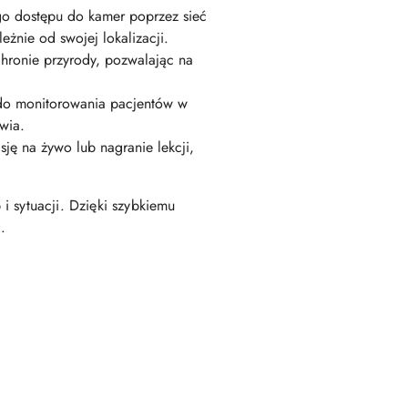
go dostępu do kamer poprzez sieć
żnie od swojej lokalizacji.
hronie przyrody, pozwalając na
do monitorowania pacjentów w
wia.
ę na żywo lub nagranie lekcji,
i sytuacji. Dzięki szybkiemu
.