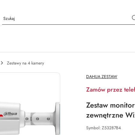
Zestawy na 4 kamery
NAZWA
DAHUA ZESTAW
PRODUCENTA:
Zamów przez tele
Zestaw monito
zewnętrzne Wi
Symbol:
Z53287B4