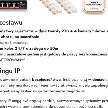
zestawu
anałowy rejestrator + dysk twardy 2TB + 4 kamery tubowe
 obrazu na smartfonie
mu na komputerze
em kolor 24/7 o zasięgu do 50m
emu osprzętowi system jest gotowy do pracy bez koniecznoś
ONITOROWANY"
ingu IP
stosowane w celach
bezpieczeństwa
. Instalowane są w
domach,
cach, aby monitorować i rejestrować aktywność w celu
zapobieg
rezentowany zestaw swoje zastosowanie znajdzie w:
ery IP mogą być częścią bardziej zaawansowanych systemów prze
fach i wysyłają powiadomienia do odpowiednich osób lub służb.