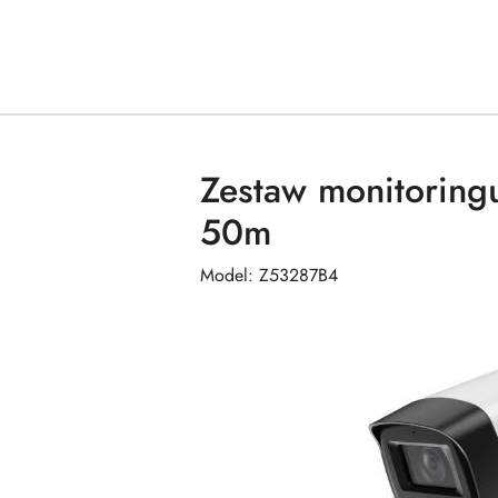
Zestaw monitorin
50m
Model: Z53287B4