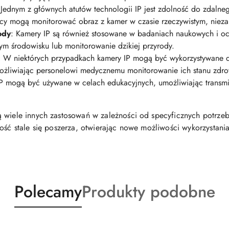
Jednym z głównych atutów technologii IP jest zdolność do zdalne
icy mogą monitorować obraz z kamer w czasie rzeczywistym, niezale
ody
: Kamery IP są również stosowane w badaniach naukowych i oc
nym środowisku lub monitorowanie dzikiej przyrody.
:
W niektórych przypadkach kamery IP mogą być wykorzystywane 
ożliwiając personelowi medycznemu monitorowanie ich stanu zdro
 mogą być używane w celach edukacyjnych, umożliwiając transmisj
 wiele innych zastosowań w zależności od specyficznych potrzeb 
ość stale się poszerza, otwierając nowe możliwości wykorzystania
Produkty
Produkty
Polecamy
Produkty podobne
o
o