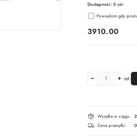
Dostępność:
0
szt.
Powiadom gdy produk
cena:
3910.00
Ilość
szt.
Dostępność
Wysyłka w ciągu:
2
i
Cena przesyłki:
dostawa