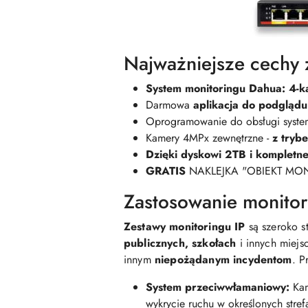
Najważniejsze cechy 
System monitoringu Dahua: 4-k
Darmowa
aplikacja do
podglądu
Oprogramowanie do obsługi syste
Kamery 4MPx zewnętrzne -
z
tryb
Dzięki dyskowi 2TB i kompletn
GRATIS
NAKLEJKA "OBIEKT M
Zastosowanie monitor
Zestawy monitoringu IP
są szeroko 
publicznych, szkołach
i innych miejs
innym
niepożądanym incydentom
. P
System przeciwwłamaniowy:
Kam
wykrycie ruchu w określonych stre