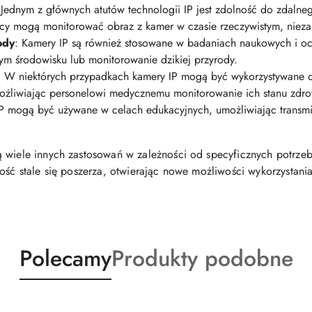
Jednym z głównych atutów technologii IP jest zdolność do zdalne
icy mogą monitorować obraz z kamer w czasie rzeczywistym, niezale
ody
: Kamery IP są również stosowane w badaniach naukowych i oc
nym środowisku lub monitorowanie dzikiej przyrody.
:
W niektórych przypadkach kamery IP mogą być wykorzystywane 
ożliwiając personelowi medycznemu monitorowanie ich stanu zdro
 mogą być używane w celach edukacyjnych, umożliwiając transmisj
 wiele innych zastosowań w zależności od specyficznych potrzeb 
ość stale się poszerza, otwierając nowe możliwości wykorzystania
Produkty
Produkty
Polecamy
Produkty podobne
o
o