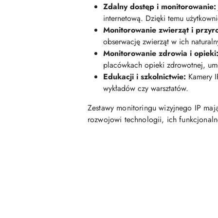
Zdalny dostęp i monitorowanie:
internetową. Dzięki temu użytkown
Monitorowanie zwierząt i przyr
obserwację zwierząt w ich natural
Monitorowanie zdrowia i opieki
placówkach opieki zdrowotnej, um
Edukacji i szkolnictwie:
Kamery IP
wykładów czy warsztatów.
Zestawy monitoringu wizyjnego IP mają
rozwojowi technologii, ich funkcjonaln
Pomiń karuzelę produktów