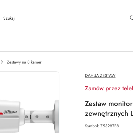
Zestawy na 8 kamer
NAZWA
DAHUA ZESTAW
PRODUCENTA:
Zamów przez tele
Zestaw monito
zewnętrznych 
Symbol:
Z53287B8