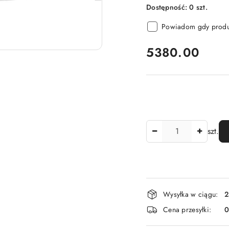
Dostępność:
0
szt.
Powiadom gdy produk
cena:
5380.00
Ilość
szt.
Dostępność
Wysyłka w ciągu:
2
i
Cena przesyłki:
dostawa