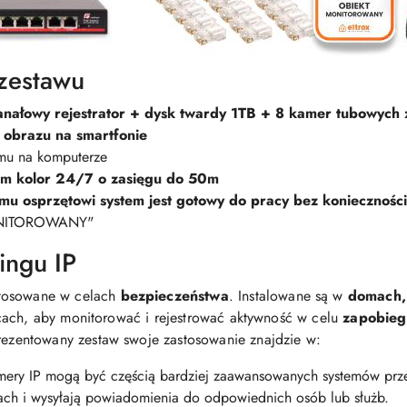
zestawu
anałowy rejestrator + dysk twardy 1TB + 8 kamer tubowych
 obrazu na smartfonie
mu na komputerze
em kolor 24/7 o zasięgu do 50m
emu osprzętowi system jest gotowy do pracy bez koniecznoś
ONITOROWANY"
ingu IP
stosowane w celach
bezpieczeństwa
. Instalowane są w
domach,
cach, aby monitorować i rejestrować aktywność w celu
zapobieg
rezentowany zestaw swoje zastosowanie znajdzie w:
ery IP mogą być częścią bardziej zaawansowanych systemów prze
fach i wysyłają powiadomienia do odpowiednich osób lub służb.