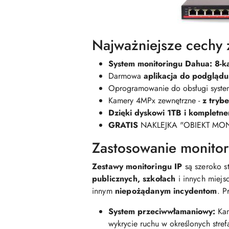
Najważniejsze cechy 
System monitoringu Dahua: 8-k
Darmowa
aplikacja do
podglądu
Oprogramowanie do obsługi syste
Kamery 4MPx zewnętrzne -
z
tryb
Dzięki dyskowi 1TB i kompletn
GRATIS
NAKLEJKA "OBIEKT M
Zastosowanie monitor
Zestawy monitoringu IP
są szeroko 
publicznych, szkołach
i innych miejs
innym
niepożądanym incydentom
. P
System przeciwwłamaniowy:
Kam
wykrycie ruchu w określonych stre