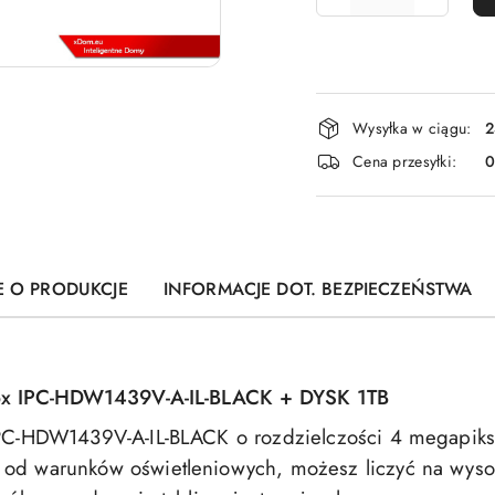
Dostępność
Wysyłka w ciągu:
2
i
Cena przesyłki:
dostawa
E O PRODUKCJE
INFORMACJE DOT. BEZPIECZEŃSTWA
x IPC-HDW1439V-A-IL-BLACK + DYSK 1TB
IPC-HDW1439V-A-IL-BLACK o rozdzielczości 4 megapikse
od warunków oświetleniowych, możesz liczyć na wysoką 