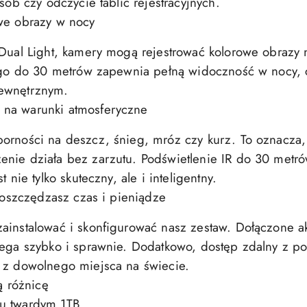
sób czy odczycie tablic rejestracyjnych.
owe obrazy w nocy
 Dual Light, kamery mogą rejestrować kolorowe obrazy
łego do 30 metrów zapewnia pełną widoczność w nocy, 
zewnętrznym.
 na warunki atmosferyczne
porności na deszcz, śnieg, mróz czy kurz. To oznacza
enie działa bez zarzutu. Podświetlenie IR do 30 metr
 nie tylko skuteczny, ale i inteligentny.
– oszczędzasz czas i pieniądze
ainstalować i skonfigurować nasz zestaw. Dołączone ak
iega szybko i sprawnie. Dodatkowo, dostęp zdalny z po
 z dowolnego miejsca na świecie.
ą różnicę
u twardym 1TB