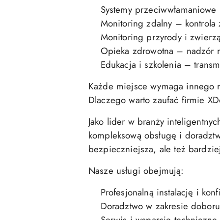
Systemy przeciwwłamaniowe – 
Monitoring zdalny – kontrola 
Monitoring przyrody i zwierząt
Opieka zdrowotna – nadzór n
Edukacja i szkolenia – transmi
Każde miejsce wymaga innego roz
Dlaczego warto zaufać firmie X
Jako lider w branży inteligentnyc
kompleksową obsługę i doradztwo
bezpieczniejsza, ale też bardzie
Nasze usługi obejmują:
Profesjonalną instalację i konf
Doradztwo w zakresie doboru
Serwis i wsparcie techniczne