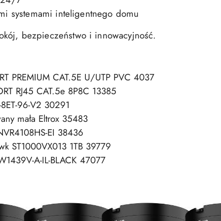
mi systemami inteligentnego domu
kój, bezpieczeństwo i innowacyjność.
RT PREMIUM CAT.5E U/UTP PVC 4037
RT RJ45 CAT.5e 8P8C 13385
8ET-96-V2 30291
wany mała Eltrox 35483
NVR4108HS-EI 38436
awk ST1000VX013 1TB 39779
DW1439V-A-IL-BLACK 47077