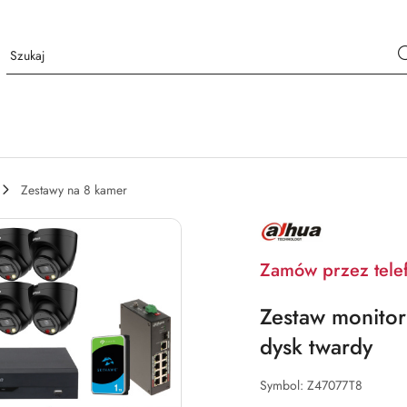
Zestawy na 8 kamer
NAZWA
PRODUCENTA:
DAHUA
Zamów przez tele
Zestaw monito
dysk twardy
Symbol:
Z47077T8