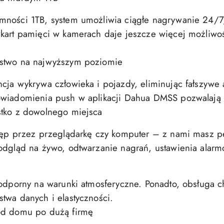
mności 1TB, system umożliwia ciągłe nagrywanie 24/7
 kart pamięci w kamerach daje jeszcze więcej możliw
ństwo na najwyższym poziomie
cja wykrywa człowieka i pojazdy, eliminując fałszywe a
owiadomienia push w aplikacji Dahua DMSS pozwalają 
stko z dowolnego miejsca
stęp przez przeglądarkę czy komputer – z nami masz p
Podgląd na żywo, odtwarzanie nagrań, ustawienia alar
 odporny na warunki atmosferyczne. Ponadto, obsługa c
twa danych i elastyczności.
od domu po dużą firmę