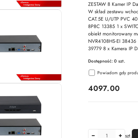
ZESTAW 8 Kamer IP D
W skład zestawu wch
CAT.5E U/UTP PVC 40
8P8C 13385 1 x SWITC
obiekt monitorowany 
NVR4108HS-EI 38436 
39779 8 x Kamera IP 
Dostępność:
0
szt.
Powiadom gdy produk
cena:
4097.00
Ilość
szt.