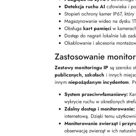
Detekcja ruchu AI
człowieka i 
Stopień ochrony kamer IP67, który
Magazynowanie wideo na dysku 1TB
Obsługa
kart pamięci
w kamerac
Dostęp do nagrań lokalnie lub zad
Okablowanie i akcesoria montażow
Zastosowanie monitor
Zestawy monitoringu IP
są szeroko 
publicznych, szkołach
i innych miejs
innym
niepożądanym incydentom
. P
System przeciwwłamaniowy:
Kam
wykrycie ruchu w określonych stre
Zdalny dostęp i monitorowanie:
internetową. Dzięki temu użytkown
Monitorowanie zwierząt i przyr
obserwację zwierząt w ich natural