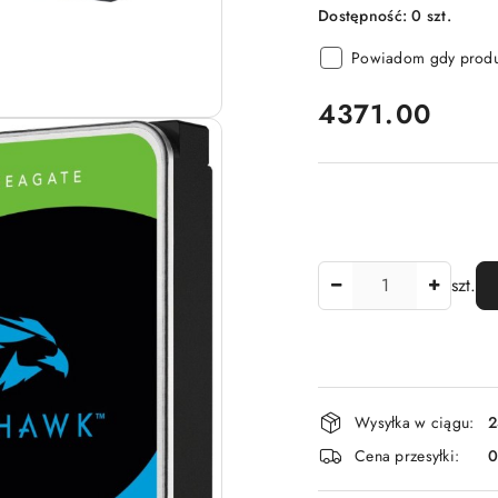
Dostępność:
0
szt.
Powiadom gdy produk
cena:
4371.00
Ilość
szt.
Dostępność
Wysyłka w ciągu:
2
i
Cena przesyłki:
dostawa