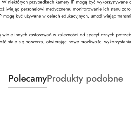
:
W niektórych przypadkach kamery IP mogą być wykorzystywane 
ożliwiając personelowi medycznemu monitorowanie ich stanu zdro
 mogą być używane w celach edukacyjnych, umożliwiając transmisj
 wiele innych zastosowań w zależności od specyficznych potrzeb 
ość stale się poszerza, otwierając nowe możliwości wykorzystania
Produkty
Produkty
Polecamy
Produkty podobne
o
o
statusie:
statusie: