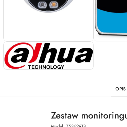
OPIS
Zestaw monitoring
Model: Z53629T8