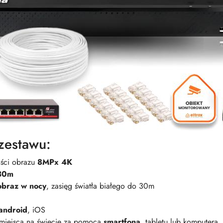
zestawu:
ości obrazu
8MPx 4K
30m
obraz w nocy
, zasięg światła białego do 30m
android
, iOS
miejsca na świecie za pomocą
smartfona
, tabletu lub komputera.