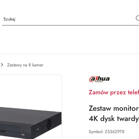
Zestawy na 8 kamer
NAZWA
PRODUCENTA:
DAHUA
Zamów przez tele
Zestaw monito
4K dysk twardy
Symbol:
Z53629T8