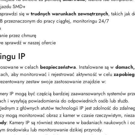
pojazdu SMD+
 sprawdzi się w
trudnych warunkach zewnętrznych
, takich jak 
 przeznaczonym do pracy ciągłej, monitoringu 24/7
h
anie przez chmurę
e sprawdź w naszej ofercie
ingu IP
stosowane w celach
bezpieczeństwa
. Instalowane są w
domach,
cach, aby monitorować i rejestrować aktywność w celu
zapobieg
rezentowany zestaw swoje zastosowanie znajdzie w:
ery IP mogą być częścią bardziej zaawansowanych systemów prze
fach i wysyłają powiadomienia do odpowiednich osób lub służb.
Jednym z głównych atutów technologii IP jest zdolność do zdalne
icy mogą monitorować obraz z kamer w czasie rzeczywistym, niezale
ody
: Kamery IP są również stosowane w badaniach naukowych i oc
nym środowisku lub monitorowanie dzikiej przyrody.