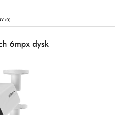
Y (0)
ych 6mpx dysk