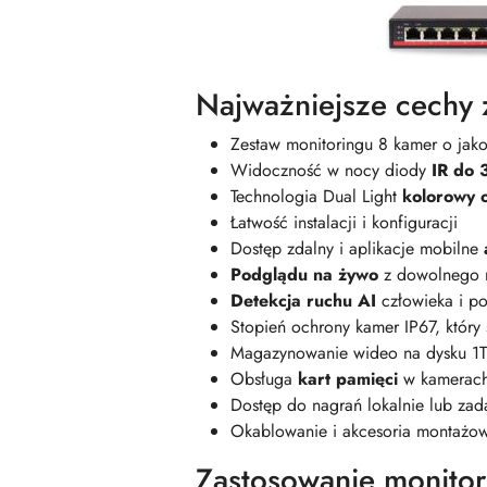
Najważniejsze cechy 
Zestaw monitoringu 8 kamer o jak
Widoczność w nocy diody
IR do 
Technologia Dual Light
kolorowy 
Łatwość instalacji i konfiguracji
Dostęp zdalny i aplikacje mobilne
Podglądu na żywo
z dowolnego 
Detekcja ruchu AI
człowieka i 
Stopień ochrony kamer IP67, który
Magazynowanie wideo na dysku 1TB
Obsługa
kart pamięci
w kamerac
Dostęp do nagrań lokalnie lub zad
Okablowanie i akcesoria montażow
Zastosowanie monitor