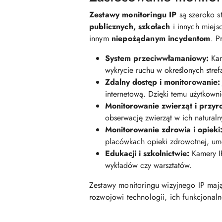
Zestawy monitoringu IP
są szeroko 
publicznych, szkołach
i innych miejs
innym
niepożądanym incydentom
. P
System przeciwwłamaniowy:
Kam
wykrycie ruchu w określonych stre
Zdalny dostęp i monitorowanie:
internetową. Dzięki temu użytkown
Monitorowanie zwierząt i przyr
obserwację zwierząt w ich natural
Monitorowanie zdrowia i opieki
placówkach opieki zdrowotnej, um
Edukacji i szkolnictwie:
Kamery IP
wykładów czy warsztatów.
Zestawy monitoringu wizyjnego IP mają
rozwojowi technologii, ich funkcjonaln