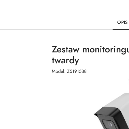
OPIS
Zestaw monitoring
twardy
Model: Z51915B8