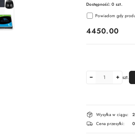
Dostępność:
0
szt.
Powiadom gdy produk
cena:
4450.00
Ilość
szt.
Dostępność
Wysyłka w ciągu:
2
i
Cena przesyłki:
dostawa