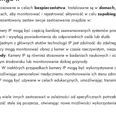
stosowane w celach
bezpieczeństwa
. Instalowane są w
domach,
cach, aby monitorować i rejestrować aktywność w celu
zapobieg
rezentowany zestaw swoje zastosowanie znajdzie w:
ery IP mogą być częścią bardziej zaawansowanych systemów prze
fach i wysyłają powiadomienia do odpowiednich osób lub służb.
Jednym z głównych atutów technologii IP jest zdolność do zdalne
icy mogą monitorować obraz z kamer w czasie rzeczywistym, niezale
ody
: Kamery IP są również stosowane w badaniach naukowych i oc
nym środowisku lub monitorowanie dzikiej przyrody.
:
W niektórych przypadkach kamery IP mogą być wykorzystywane 
ożliwiając personelowi medycznemu monitorowanie ich stanu zdro
 mogą być używane w celach edukacyjnych, umożliwiając transmisj
 wiele innych zastosowań w zależności od specyficznych potrzeb 
ość stale się poszerza, otwierając nowe możliwości wykorzystania