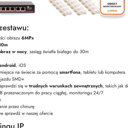
zestawu:
ości obrazu
6MPx
30m
obraz w nocy
, zasięg światła białego do 30m
android
, iOS
miejsca na świecie za pomocą
smartfona
, tabletu lub komputera.
pojazdu SMD+
 sprawdzi się w
trudnych warunkach zewnętrznych
, takich jak 
 przeznaczonym do pracy ciągłej, monitoringu 24/7
h
anie przez chmurę
e sprawdź w naszej ofercie
ingu IP