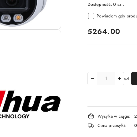
Dostępność:
0
szt.
Powiadom gdy produk
cena:
5264.00
Ilość
szt.
Dostępność
Wysyłka w ciągu:
2
i
Cena przesyłki:
dostawa