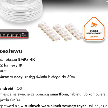
zestawu
ości obrazu
8MPx 4K
2 kamery IP
30m
obraz w nocy
, zasięg światła białego do 30m
android
, iOS
miejsca na świecie za pomocą
smartfona
, tabletu lub komputera.
pojazdu SMD+
 sprawdzi się w
trudnych warunkach zewnętrznych
, takich jak 