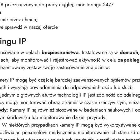
B przeznaczonym do pracy ciągłej, monitoringu 24/7
h
anie przez chmurę
e sprawdź w naszej ofercie
ingu IP
stosowane w celach
bezpieczeństwa
. Instalowane są w
domach,
cach, aby monitorować i rejestrować aktywność w celu
zapobieg
rezentowany zestaw swoje zastosowanie znajdzie w:
ery IP mogą być częścią bardziej zaawansowanych systemów prze
fach i wysyłają powiadomienia do odpowiednich osób lub służb.
Jednym z głównych atutów technologii IP jest zdolność do zdalne
icy mogą monitorować obraz z kamer w czasie rzeczywistym, niezale
ody
: Kamery IP są również stosowane w badaniach naukowych i oc
nym środowisku lub monitorowanie dzikiej przyrody.
:
W niektórych przypadkach kamery IP mogą być wykorzystywane 
ożliwiając personelowi medycznemu monitorowanie ich stanu zdro
 mogą być używane w celach edukacyjnych, umożliwiając transmisj