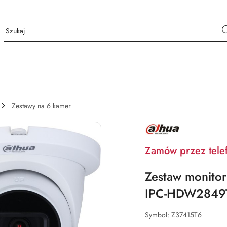
Zestawy na 6 kamer
NAZWA
PRODUCENTA:
DAHUA
Zamów przez tele
Zestaw monito
IPC-HDW2849TM
Symbol:
Z37415T6