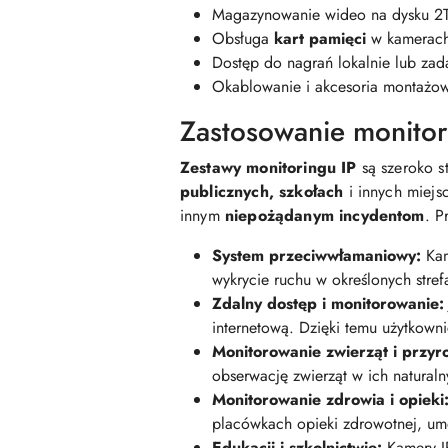
Magazynowanie wideo na dysku 2T
Obsługa
kart pamięci
w kamerac
Dostęp do nagrań lokalnie lub zad
Okablowanie i akcesoria montażow
Zastosowanie monitor
Zestawy monitoringu IP
są szeroko 
publicznych, szkołach
i innych miejs
innym
niepożądanym incydentom
. P
System przeciwwłamaniowy:
Kam
wykrycie ruchu w określonych stre
Zdalny dostęp i monitorowanie:
internetową. Dzięki temu użytkown
Monitorowanie zwierząt i przyr
obserwację zwierząt w ich natural
Monitorowanie zdrowia i opieki
placówkach opieki zdrowotnej, um
Edukacji i szkolnictwie:
Kamery IP