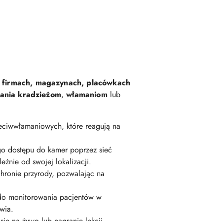
 firmach, magazynach, placówkach
ania kradzieżom
,
włamaniom
lub
ciwwłamaniowych, które reagują na
go dostępu do kamer poprzez sieć
żnie od swojej lokalizacji.
hronie przyrody, pozwalając na
do monitorowania pacjentów w
wia.
ę na żywo lub nagranie lekcji,