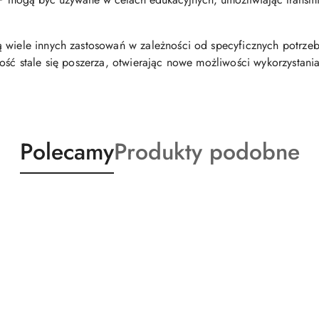
 wiele innych zastosowań w zależności od specyficznych potrzeb 
ość stale się poszerza, otwierając nowe możliwości wykorzystania
Produkty
Produkty
Polecamy
Produkty podobne
o
o
statusie:
statusie: